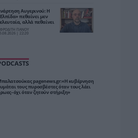
νάρτηση Αυγερινού: Η
Ελπίδα» πεθαίνει μεν
ελευταία, αλλά πεθαίνει
ΦΡΟΔΙΤΗ ΠΑΝΟΥ
5.08.2026 | 22:20
PODCASTS
παλατσούκας pagenews.gr:«Η κυβέρνηση
υμάται τους πυροσβέστες όταν τους λέει
ρωες–όχι όταν ζητούν στήριξη»