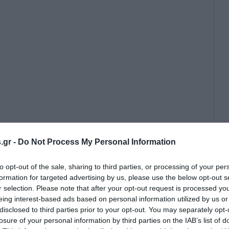
.gr -
Do Not Process My Personal Information
νομου κλάδου νοσηλευτών
ική μεταρρύθμιση για το ΕΣΥ, με
to opt-out of the sale, sharing to third parties, or processing of your per
τηση της δημόσιας υγείας, την
formation for targeted advertising by us, please use the below opt-out s
 προσωπικού και την αναβάθμιση
r selection. Please note that after your opt-out request is processed y
νών.
eing interest-based ads based on personal information utilized by us or
disclosed to third parties prior to your opt-out. You may separately opt-
losure of your personal information by third parties on the IAB’s list of