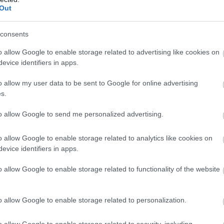
Out
ε σημείο καμπής
consents
ας εισέρχεται σε μια περίοδο δομικών αλλαγών,
ας προωθεί τη θεσμοθέτηση
αυτόνομου
o allow Google to enable storage related to advertising like cookies on
evice identifiers in apps.
ο
Εθνικό Σύστημα Υγείας (ΕΣΥ)
. Η
υνδέεται με δημόσια τοποθέτηση του
o allow my user data to be sent to Google for online advertising
εωργιάδης, παρουσιάζεται ως μία από τις πιο
s.
ταρρυθμίσεις των τελευταίων ετών.
to allow Google to send me personalized advertising.
 απαντήσει σε ένα χρόνιο πρόβλημα:
o allow Google to enable storage related to analytics like cookies on
χωση και επαγγελματική
evice identifiers in apps.
 νοσηλευτικού προσωπικού
.
o allow Google to enable storage related to functionality of the website
πηλή ραχοκοκαλιά» του ΕΣΥ
ιχεία που παρατίθενται στο δημόσιο διάλογο:
o allow Google to enable storage related to personalization.
 τα τελευταία χρόνια
o allow Google to enable storage related to security, including