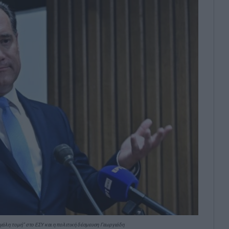
γάλη τομή” στο ΕΣΥ και η πολιτική δέσμευση Γεωργιάδη