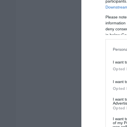
participants
Downstream 
Please note
information 
deny consent
in below Go
Persona
I want t
Opted 
I want t
Opted 
I want 
Advertis
Opted 
I want t
of my P
was col