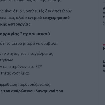
Α
ης είναι ότι οι νοσηλευτές δεν αποτελούν
«
τ
οσωπικό, αλλά
κεντρικό επιχειρησιακό
Α
κής λειτουργίας
.
0
μορραγίας” προσωπικού
ότι το μέτρο μπορεί να συμβάλει:
υστικότητας του επαγγέλματος
ιτήσεων
Μ
θ
ν επιστημόνων στο ΕΣΥ
ή
ότητας νοσηλείας
ταρρύθμιση παρουσιάζεται ως
ς του ανθρώπινου δυναμικού του