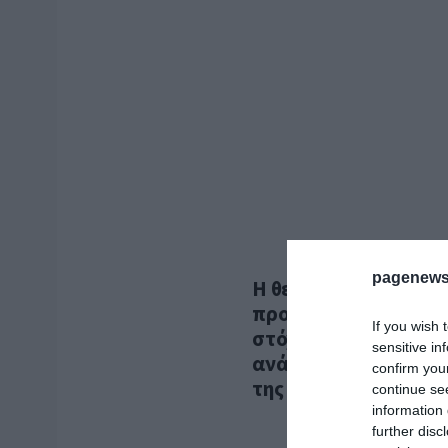
pagenews
Η θεσμοθέτηση αυτό
προβάλλεται ως κομβ
If you wish 
στόχο την ανασυγκρό
sensitive in
ανάσχεση της φυγής
confirm you
της φροντίδας ασθε
continue se
information 
further disc