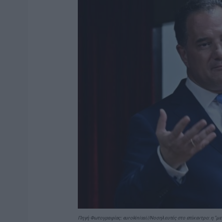
Πηγή Φωτογραφίας: eurokinissi//Νοσηλευτές στο επίκεντρο: η “με