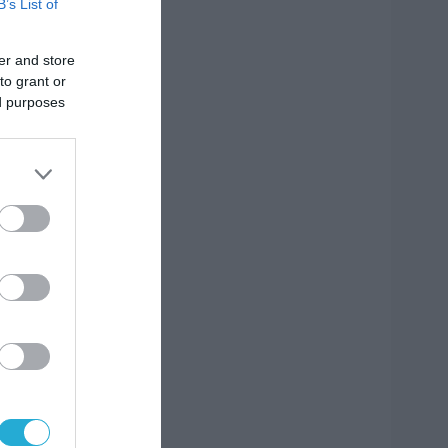
B’s List of
er and store
to grant or
ed purposes