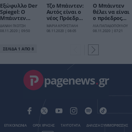
Eξώφυλλo Der
Τζο Μπάιντεν:
Ο Μπάιντεν
Spiegel: Ο
Αυτός είναι ο
θέλει να είναι
Μπάιντεν
νέος Πρόεδρος
ο πρόεδρος
ξαναβάζει το
των
που θα ενώσει
ΔΑΝΑΗ ΓΚΟΤΣΗ
ΜΑΡΙΑ ΚΡΟΥΣΤΑΛΗ
ΛΙΑ ΠΑΠΑΔΟΠΟΥΛΟΥ
κεφάλι στο
Ηνωμένων
- «Ήρθε η ώρα
08.11.2020 | 09:50
08.11.2020 | 08:05
08.11.2020 | 07:21
Άγαλμα της
Πολιτειών
να
Ελευθερίας
θεραπεύσουμε
την Αμερική»
ΣΕΛΙΔΑ 1 ΑΠΟ 8
pagenews
.
gr
ΕΠΙΚΟΙΝΩΝΙΑ
ΟΡΟΙ ΧΡΗΣΗΣ
ΤΑΥΤΟΤΗΤΑ
ΔΗΛΩΣΗ ΣΥΜΜΟΡΦΩΣΗΣ