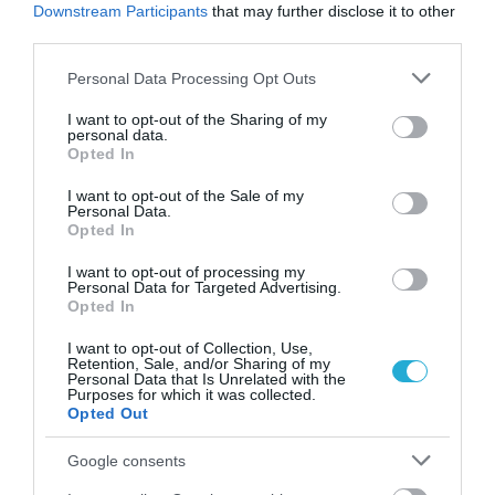
σταμάτησαν όταν έφυγε για το πανεπιστήμιο.
Downstream Participants
that may further disclose it to other
third parties.
Σπούδασε δυο χρόνια στο Λος Άντζελες και οι
Please note that this website/app uses one or more Google
Personal Data Processing Opt Outs
καταπληκτικές του επιδόσεις του έδωσαν μια θέση
services and may gather and store information including but
not limited to your visit or usage behaviour. You may click to
I want to opt-out of the Sharing of my
στο Πανεπιστήμιο Κολούμπια της Νέας Υόρκης.
personal data.
grant or deny consent to Google and its third-party tags to
Opted In
Εκεί το 1983 θα πάρει το πρώτο του πτυχίο στις
use your data for below specified purposes in below Google
consent section.
Πολιτικές Επιστήμες. Στο Σικάγο θα βρεθεί το 1985.
I want to opt-out of the Sale of my
Personal Data.
Θα γνωρίσει και την γυναίκα της ζωής του. Την
Opted In
Μισέλ ΛαΒον Ρόμπινσον, που αργότερα έγινε Μισέλ
I want to opt-out of processing my
Personal Data for Targeted Advertising.
Ομπάμα και του χάρισε δυο κόρες. 32 χρόνια μετά
Opted In
την γνωριμία τους, η Μισέλ Ομπάμα συνεχίζει να
I want to opt-out of Collection, Use,
Retention, Sale, and/or Sharing of my
είναι ένα από τα μεγαλύτερα κεφάλαια της ζωής
Personal Data that Is Unrelated with the
Purposes for which it was collected.
του, ένα κεφάλαιο που λάτρευε και πάντα θα
Opted Out
λατρεύει.
Google consents