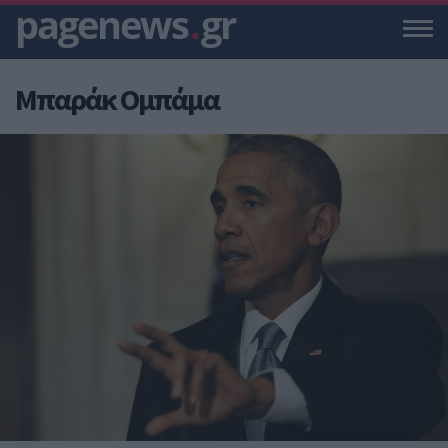
pagenews
.
gr
Μπαράκ Ομπάμα