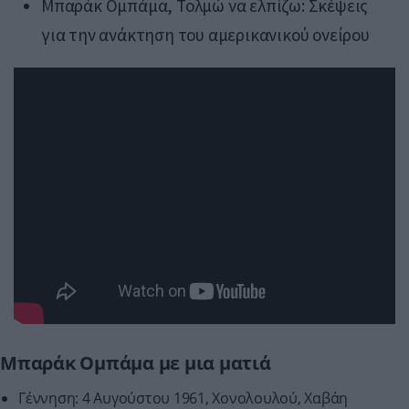
Μπαράκ Ομπάμα, Τολμώ να ελπίζω: Σκέψεις
για την ανάκτηση του αμερικανικού ονείρου
Μπαράκ Ομπάμα με μια ματιά
Γέννηση: 4 Αυγούστου 1961, Xονολουλού, Χαβάη