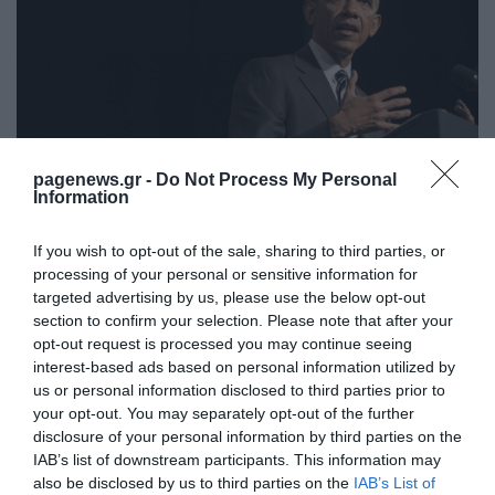
pagenews.gr -
Do Not Process My Personal
Information
Όταν πήγε στο λύκειο άρχισαν οι ατασθαλίες. Πήγε
If you wish to opt-out of the sale, sharing to third parties, or
processing of your personal or sensitive information for
να ακολουθήσει το στερεότυπο, όπως είπε και ο
targeted advertising by us, please use the below opt-out
ίδιος. «Πρεζάκι. Κατεστραμμένος. Προς τα εκεί
section to confirm your selection. Please note that after your
opt-out request is processed you may continue seeing
πήγαινα, σαν κλασικός μαύρος νέος. Φτιαχνόμουν
interest-based ads based on personal information utilized by
για να ξεχνάω ποιος είμαι και πού πάω». Όπως έχει
us or personal information disclosed to third parties prior to
your opt-out. You may separately opt-out of the further
αναφέρει στην αυτοβιογραφία του, στο λύκειο
disclosure of your personal information by third parties on the
έκανε χρήση μαριχουάνας και κοκαΐνης. Όλα αυτά
IAB’s list of downstream participants. This information may
also be disclosed by us to third parties on the
IAB’s List of