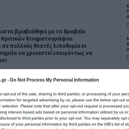
Κ
Π
σ
β
Ι
0
λιστα βραβεύθηκε με το Βραβείο
ς Κριτικών Κινηματογράφου
Ν
Α
 σε πολλούς θεατές λιποθυμία κι
σ
σημείο να χρειαστεί επειγόντως να
τ
Κ
ρο!
π
0
Α
.gr -
Do Not Process My Personal Information
χ
α
Ι
π
0
to opt-out of the sale, sharing to third parties, or processing of your per
3
formation for targeted advertising by us, please use the below opt-out s
Ε
r selection. Please note that after your opt-out request is processed y
ν
eing interest-based ads based on personal information utilized by us or
Δ
disclosed to third parties prior to your opt-out. You may separately opt-
0
losure of your personal information by third parties on the IAB’s list of