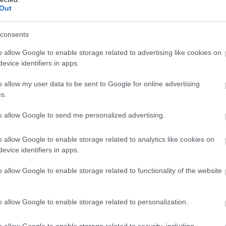
Out
νοφόρο στον κινηματογράφο, επειδή αρκετά
από τον φόβο τους ή είχαν νιώσει έντονη
consents
o allow Google to enable storage related to advertising like cookies on
εσε “βαρύ” σε ορισμένους πελάτες», ανέφερε ο
evice identifiers in apps.
ς ότι ανάλογη αντίδραση είχε ξαναδεί
o allow my user data to be sent to Google for online advertising
α «Αντίχριστος» του Λαρς φον Τρίερ.
s.
Μ
ον περασμένο Μάιο στο Φεστιβάλ των Καννών,
κ
to allow Google to send me personalized advertising.
σ
 το Βραβείο της Διεθνούς Ενωσης Κριτικών
o allow Google to enable storage related to analytics like cookies on
.
evice identifiers in apps.
 φιλμ, σε σενάριο και σκηνοθεσία της νεαρής
o allow Google to enable storage related to functionality of the website
ακολουθεί την εφιαλτική μετάβαση μιας
τον κανιβαλισμό, μετά από τη συμμετοχή της
o allow Google to enable storage related to personalization.
ία «μύησης».
o allow Google to enable storage related to security, including