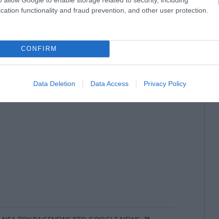
 της προβολής στον Καναδά, η σκηνοθέτιδα είχε
cation functionality and fraud prevention, and other user protection.
Θέλω να ακούσω το κοινό να αντιδρά. Θέλω να
ς αναστατώσουν. Είμαι πολύ περίεργη. Είναι σαν
υ, επειδή και εγώ είμαι κολλημένη με τις ταινίες
CONFIRM
Data Deletion
Data Access
Privacy Policy