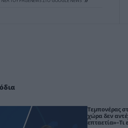
 ΝΕΑ ΤΟΥ PAGENEWS ΣΤΟ GOOGLE NEWS
όδια
Τεμπονέρας στ
χώρα δεν αντέ
επταετία»–Τι ε