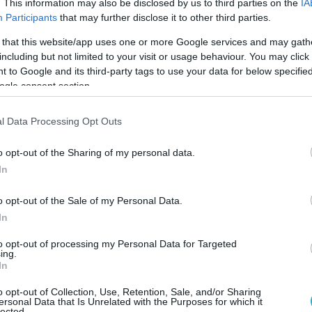
. This information may also be disclosed by us to third parties on the
IA
Participants
that may further disclose it to other third parties.
 that this website/app uses one or more Google services and may gath
including but not limited to your visit or usage behaviour. You may click 
 to Google and its third-party tags to use your data for below specifi
ogle consent section.
Μ
κ
ό
l Data Processing Opt Outs
σ
o opt-out of the Sharing of my personal data.
In
o opt-out of the Sale of my Personal Data.
α βγάλουν από την αίθουσα προβολής της
In
άλ του Τορόντο αρκετούς θεατές, οι οποίοι
ς να αντέξουν τις σκληρές σκηνές της ταινίας
to opt-out of processing my Personal Data for Targeted
ing.
αλισμό.
In
Γ
μ
er, επικεφαλής της εκστρατείας μάρκετινγκ
o opt-out of Collection, Use, Retention, Sale, and/or Sharing
Α
ersonal Data that Is Unrelated with the Purposes for which it
ή πρωτεύουσα, κατά τη διάρκεια της προβολής
lected.