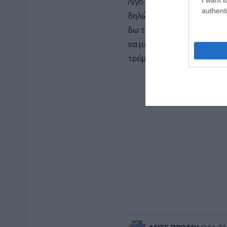
Λίγο πριν από την έναρξη
authenti
δηλώσει στο IndieWire: «
δω τις σκηνές που θα του
να με κρίνουν οι όμοιοί μο
τρόμου».