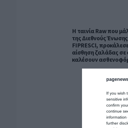
Η ταινία Raw που μά
της Διεθνούς Ένωση
FIPRESCI, προκάλεσε
αίσθηση ζαλάδας σε 
καλέσουν ασθενοφό
pagenews
If you wish 
sensitive in
confirm you
continue se
information 
further disc