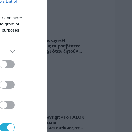
B’s List of
er and store
PODCASTS
to grant or
ed purposes
παλατσούκας pagenews.gr:«Η
υβέρνηση θυμάται τους πυροσβέστες
ταν τους λέει ήρωες–όχι όταν ζητούν
τήριξη»
.Βρεττάκος στο pagenews.gr: «Το ΠΑΣΟΚ
πλοκάρει τη Συνταγματική
ναθεώρηση και φορτώνει ευθύνες στη