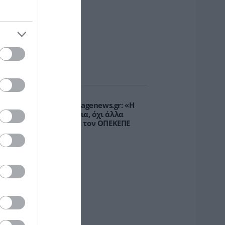
χώρα»
υρτώ Κοροβέση στο pagenews.gr: «Η
οινωνία ζητά διαφάνεια, όχι άλλα
κάνδαλα» – Τι λέει για τον ΟΠΕΚΕΠΕ