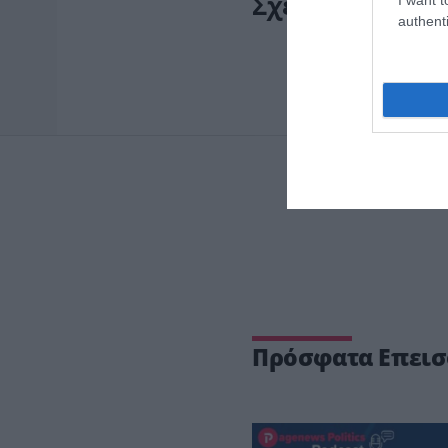
Σχετικά άρθρα:
authenti
Πρόσφατα Επεισ