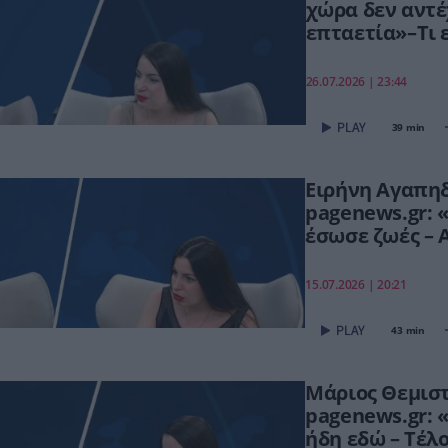
χώρα δεν αντέ
επταετία»–Τι ε
ΟΠΕΚΕΠΕ,Τσίπ
26.07.2026 | 23:44
39 min
Ειρήνη Αγαπη
pagenews.gr:
έσωσε ζωές – 
συνεχίζουμε π
15.07.2026 | 20:21
43 min
Μάριος Θεμισ
pagenews.gr: «
ήδη εδώ – Τέλ