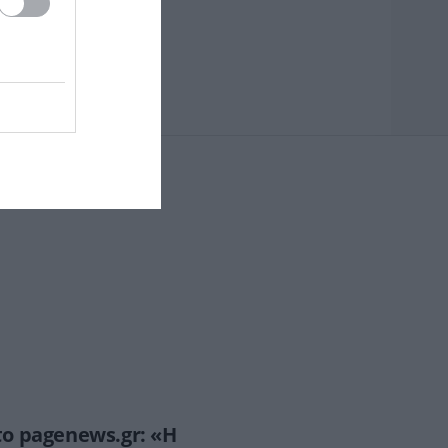
ο pagenews.gr: «Η