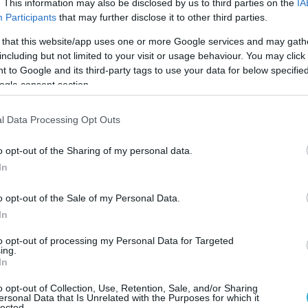
. This information may also be disclosed by us to third parties on the
IA
Participants
that may further disclose it to other third parties.
 that this website/app uses one or more Google services and may gath
including but not limited to your visit or usage behaviour. You may click 
 to Google and its third-party tags to use your data for below specifi
ogle consent section.
4,4 Ρίχτερ έγινε αισθητή στην Κεφαλονιά κατά
l Data Processing Opt Outs
ας, με επίκεντρο τον θαλάσσιο χώρο μεταξύ
Γ
o opt-out of the Sharing of my personal data.
μ
15 χιλιόμετρα δυτικά του Ληξουρίου και
Α
In
τρα.
o opt-out of the Sale of my Personal Data.
χίας από τον πρωινό σεισμό. Τα κτίρια του
In
, σύμφωνα με τους προβλεπόμενους
to opt-out of processing my Personal Data for Targeted
αι με σεισμούς αυτής της τάξεως δεν
ing.
In
ατα» όπως ανέφερε στο ΑΜΠΕ ο αντιδήμαρχος
κκάτος.
o opt-out of Collection, Use, Retention, Sale, and/or Sharing
ersonal Data that Is Unrelated with the Purposes for which it
lected.