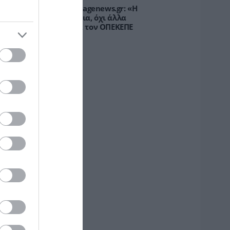
υρτώ Κοροβέση στο pagenews.gr: «Η
οινωνία ζητά διαφάνεια, όχι άλλα
κάνδαλα» – Τι λέει για τον ΟΠΕΚΕΠΕ