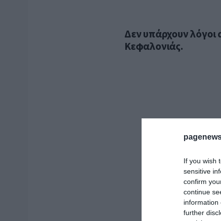
Δεν υπάρχουν λόγοι 
Κεφαλονιάς.
pagenews
If you wish 
sensitive in
confirm you
continue se
information 
further disc