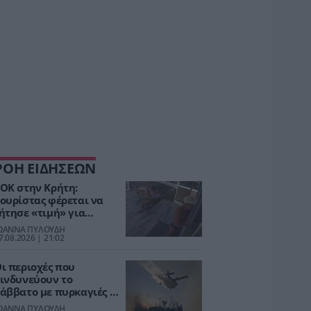
ΡΟΗ ΕΙΔΗΣΕΩΝ
ΟΚ στην Κρήτη:
ουρίστας φέρεται να
ήτησε «τιμή» για
νήλικο κορίτσι –
ΩΑΝΝΑ ΠΥΛΟΥΔΗ
ιδοποιήθηκε η
7.08.2026 | 21:02
στυνομία [vid]
ι περιοχές που
ινδυνεύουν το
άββατο με πυρκαγιές –
ε Red Code και η
ΩΑΝΝΑ ΠΥΛΟΥΔΗ