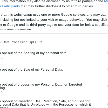
Μ
. This information may also be disclosed by us to third parties on the
IA
κ
Participants
that may further disclose it to other third parties.
ό
σ
 that this website/app uses one or more Google services and may gath
including but not limited to your visit or usage behaviour. You may click 
 to Google and its third-party tags to use your data for below specifi
ogle consent section.
l Data Processing Opt Outs
o opt-out of the Sharing of my personal data.
 οι έρευνες για τον εντοπισμό προσφύγων που
In
Γ
 ναυάγησε εντός των χωρικών υδάτων της
μ
o opt-out of the Sale of my Personal Data.
.
Α
In
ημέρωσε το ελληνικό Λιμενικό ότι διέσωσε από
to opt-out of processing my Personal Data for Targeted
ing.
 οποία, όπως είπαν, ταξίδευαν μαζί με άλλα, η
In
ι.
o opt-out of Collection, Use, Retention, Sale, and/or Sharing
ersonal Data that Is Unrelated with the Purposes for which it
ίνιστες οι ακριβείς συνθήκες του περιστατικού
lected.