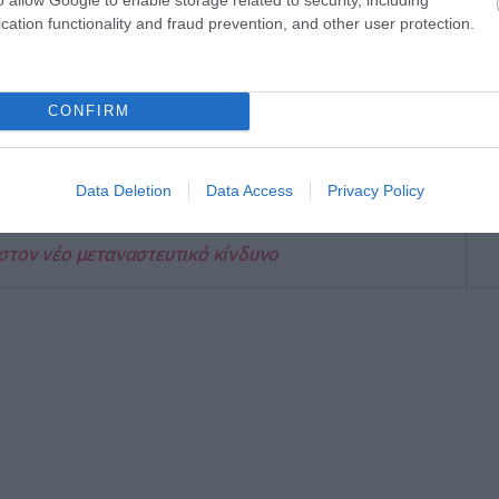
 ΝΕΑ ΤΟΥ PAGENEWS ΣΤΟ GOOGLE NEWS
cation functionality and fraud prevention, and other user protection.
CONFIRM
ς κρίσης: Πόλεμος στη Μέση Ανατολή και
έζουν την Ελλάδα
Data Deletion
Data Access
Privacy Policy
πρωταγωνιστής στη δημιουργία return hubs
τηγική πολιτική
στον νέο μεταναστευτικό κίνδυνο