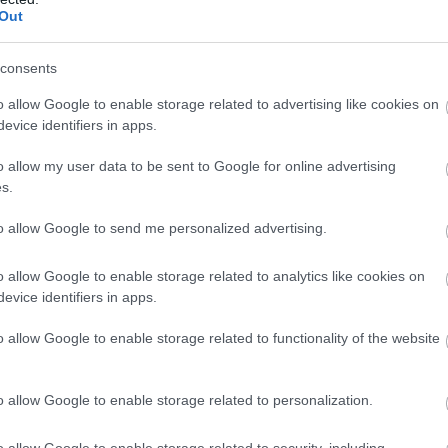
Out
ύγων που φέρονται να κινδυνεύουν.
πευσαν δύο πλωτά του ελληνικού Λιμενικού, για
consents
Μ
ες.
κ
o allow Google to enable storage related to advertising like cookies on
σ
evice identifiers in apps.
o allow my user data to be sent to Google for online advertising
s.
to allow Google to send me personalized advertising.
o allow Google to enable storage related to analytics like cookies on
evice identifiers in apps.
o allow Google to enable storage related to functionality of the website
o allow Google to enable storage related to personalization.
o allow Google to enable storage related to security, including