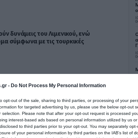
Μ
ο
κ
Ι
0
ούν δυνάμεις του Λιμενικού, ενώ
Ο
α
μα σύμφωνα με τις τουρκικές
Γ
π
Ι
α
0
M
σ
κ
.gr -
Do Not Process My Personal Information
φ
Ι
φ
0
to opt-out of the sale, sharing to third parties, or processing of your per
formation for targeted advertising by us, please use the below opt-out s
r selection. Please note that after your opt-out request is processed y
eing interest-based ads based on personal information utilized by us or
disclosed to third parties prior to your opt-out. You may separately opt-
losure of your personal information by third parties on the IAB’s list of