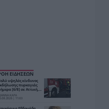
ΡΟΗ ΕΙΔΗΣΕΩΝ
ολύ υψηλός κίνδυνος
κδήλωσης πυρκαγιάς
ήμερα [6/8] σε Αττική,
ύβοια και Βοιωτία
ΩΑΝΝΑ ΚΑΡΑ
6.08.2026 | 11:03
αγκόσμια Εβδομάδα