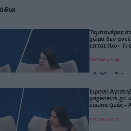
όδια
Τεμπονέρας στ
χώρα δεν αντέ
επταετία»–Τι ε
ΟΠΕΚΕΠΕ,Τσίπ
26.07.2026 | 23:44
39 min
Ειρήνη Αγαπη
pagenews.gr:
έσωσε ζωές – 
συνεχίζουμε π
15.07.2026 | 20:21