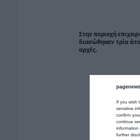
Στην περιοχή επιχειρ
διασώθηκαν τρία άτο
αρχές.
pagenews
If you wish 
sensitive in
confirm you
continue se
information 
further disc