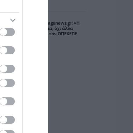
υρτώ Κοροβέση στο pagenews.gr: «Η
οινωνία ζητά διαφάνεια, όχι άλλα
κάνδαλα» – Τι λέει για τον ΟΠΕΚΕΠΕ