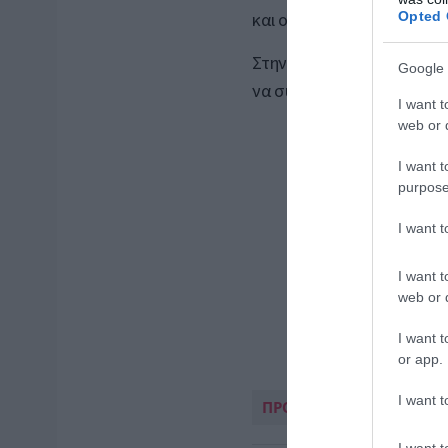
Opted 
και ο αριθμός των προσφ
Στην ευρύτερη περιοχή έσ
Google 
να συνδράμουν στις έρευν
I want t
web or d
I want t
purpose
I want 
I want t
web or d
I want t
or app.
I want t
ΠΡΟΣΦΥΓΙΚΟ
I want t