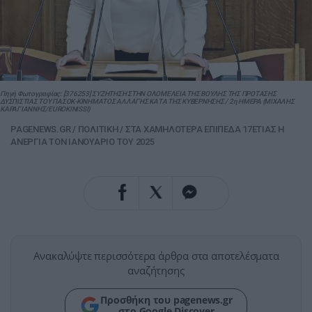
Πηγή Φωτογραφίας: [376253] ΣΥΖΗΤΗΣΗ ΣΤΗΝ ΟΛΟΜΕΛΕΙΑ ΤΗΣ ΒΟΥΛΗΣ ΤΗΣ ΠΡΟΤΑΣΗΣ
ΔΥΣΠΙΣΤΙΑΣ ΤΟΥ ΠΑΣΟΚ-ΚΙΝΗΜΑΤΟΣ ΑΛΛΑΓΗΣ ΚΑΤΑ ΤΗΣ ΚΥΒΕΡΝΗΣΗΣ / 2η ΗΜΕΡΑ (ΜΙΧΑΛΗΣ
ΚΑΡΑΓΙΑΝΝΗΣ/EUROKINISSI)
PAGENEWS.GR
/
ΠΟΛΙΤΙΚΗ
/
ΣΤΑ ΧΑΜΗΛΟΤΕΡΑ ΕΠΙΠΕΔΑ 17ΕΤΙΑΣ Η
ΑΝΕΡΓΙΑ ΤΟΝ ΙΑΝΟΥΑΡΙΟ ΤΟΥ 2025
Ανακαλύψτε περισσότερα άρθρα στα αποτελέσματα
αναζήτησης
Προσθήκη του pagenews.gr
στο Google Discover