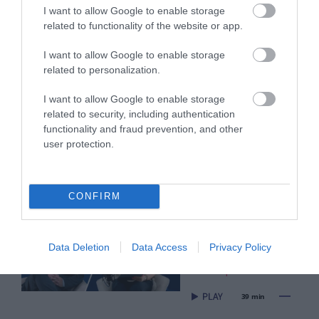
I want to allow Google to enable storage
related to functionality of the website or app.
I want to allow Google to enable storage
related to personalization.
I want to allow Google to enable storage
related to security, including authentication
functionality and fraud prevention, and other
user protection.
Πρόσφατα Επεισόδια
CONFIRM
Τεμπονέρας στο
pagenews.gr: «Η
χώρα δεν
Data Deletion
Data Access
Privacy Policy
αντέχει άλλη
26.07.2026 | 23:44
χαμένη
επταετία»–Τι
39 min
είπε για