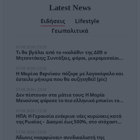
Latest News
Ειδήσεις
Lifestyle
Γεωπολιτικά
07.08.2026 | 23:23
Τι θα βγάλει από το «καλάθι» της ΔΕΘ ο
Μητσοτάκης; Συντάξεις, φόροι, μικρομεσαίοι
και €1,1 δισ. για ενέργεια
07.08.2026 | 22:55
Η Μαρίνα Βερνίκου πόζαρε με λαγοκέφαλο και
έστειλε μήνυμα που θα συζητηθεί! [pic]
07.08.2026 | 22:40
Δεν πίστευαν στα μάτια τους: Η Μαρία
Μενούνος φόρεσε το πιο ελληνικό μπικίνι του
καλοκαιριού! [pics]
07.08.2026 | 22:28
ΗΠΑ: Η Γερουσία ενέκρινε νέες κυρώσεις κατά
της Ρωσίας – Δασμοί έως 500%, στο στόχαστρο
Κίνα και Ινδία
07.08.2026 | 22:00
Άδωνις «καρφώνει» συνδικαλιστή της