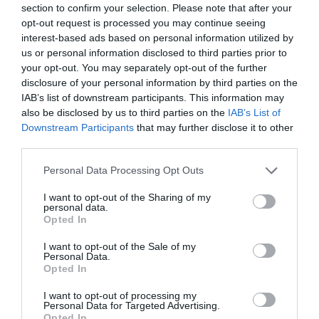
section to confirm your selection. Please note that after your
Μπαλατσούκας pagenews.gr:«Η κυβέρνηση θυμάται τους
opt-out request is processed you may continue seeing
πυροσβέστες όταν τους λέει ήρωες–όχι όταν ζητούν
στήριξη»
interest-based ads based on personal information utilized by
us or personal information disclosed to third parties prior to
your opt-out. You may separately opt-out of the further
disclosure of your personal information by third parties on the
IAB’s list of downstream participants. This information may
also be disclosed by us to third parties on the
IAB’s List of
Downstream Participants
that may further disclose it to other
third parties.
Please note that this website/app uses one or more Google
Personal Data Processing Opt Outs
services and may gather and store information including but
Γ.Βρεττάκος στο pagenews.gr: «Το ΠΑΣΟΚ μπλοκάρει τη
not limited to your visit or usage behaviour. You may click to
I want to opt-out of the Sharing of my
personal data.
Συνταγματική Αναθεώρηση και φορτώνει ευθύνες στη
grant or deny consent to Google and its third-party tags to
Opted In
χώρα»
use your data for below specified purposes in below Google
consent section.
I want to opt-out of the Sale of my
Personal Data.
Opted In
I want to opt-out of processing my
Personal Data for Targeted Advertising.
Opted In