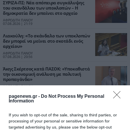
ΣΥΡΙΖΑ-ΠΣ: Νέα απόπειρα συγκάλυψης
του σκανδάλου των υποκλοπών – Η
δημοκρατία δεν μπαίνει στο αρχείο
ΑΦΡΟΔΙΤΗ ΠΑΝΟΥ
07.08.2026 | 21:19
Λιακούλη: «Το σκάνδαλο των υποκλοπών
δεν μπορεί να μείνει στο σκοτάδι ενός
αρχείου»
ΑΦΡΟΔΙΤΗ ΠΑΝΟΥ
07.08.2026 | 20:56
Άκης Σκέρτσος κατά ΠΑΣΟΚ: «Υποκαθιστά
την οικονομική ανάλυση με πολιτική
προπαγάνδα»
ΑΦΡΟΔΙΤΗ ΠΑΝΟΥ
07.08.2026 | 20:51
pagenews.gr -
Do Not Process My Personal
Information
If you wish to opt-out of the sale, sharing to third parties, or
PODCASTS
processing of your personal or sensitive information for
targeted advertising by us, please use the below opt-out