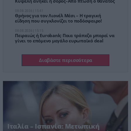
Κυψέλη ανήκει η σορός–Από πτώση ο θάνατος
08.08.2026 | 15:41
Θρήνος για τον Λιονέλ Μέσι – Η τραγική
είδηση που συγκλονίζει το ποδόσφαιρο!
08.08.2026 | 15:15
Πειραιώς ή Eurobank; Ποια τράπεζα μπορεί να
γίνει το επόμενο μεγάλο ευρωπαϊκό deal
Διαβάστε περισσότερα
Ιταλία – Ισπανία: Μετωπική