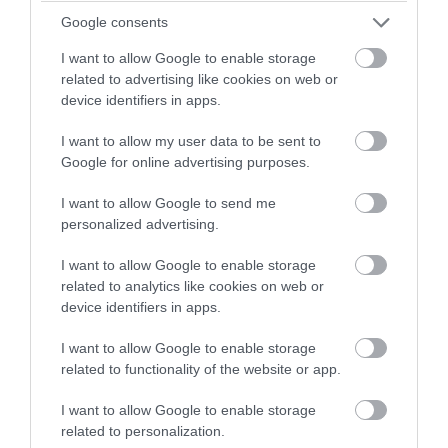
αποτέλεσμα αυτής της συνομιλίας”.
Google consents
I want to allow Google to enable storage
Αυτή τη στιγμή, οι επενδυτές ίσως να είναι η μόνη
related to advertising like cookies on web or
δύναμη που θα ελέγχει τις φιλοδοξίες του
device identifiers in apps.
Ερντογάν.
I want to allow my user data to be sent to
Google for online advertising purposes.
Η αστάθεια στις χρηματοπιστωτικές αγορές θέτει
I want to allow Google to send me
σε κίνδυνο τα οικονομικά κέρδη από τότε που ο
personalized advertising.
Ερντογάν κέρδισε την επανεκλογή του στο ύπατο
I want to allow Google to enable storage
αξίωμα της Τουρκικής Δημοκρατίας στα μέσα του
related to analytics like cookies on web or
2023. Τότε αντέστρεψε αμέσως τις ανορθόδοξες
device identifiers in apps.
οικονομικές πολιτικές του, επαναφέροντας τον
I want to allow Google to enable storage
πρώην σύμμαχό του Μεχμέτ Σίμσεκ ως υπουργό
related to functionality of the website or app.
Οικονομίας και Οικονομικών.
I want to allow Google to enable storage
related to personalization.