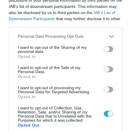
disclosure of your personal information by third parties on the
IAB’s list of downstream participants. This information may
also be disclosed by us to third parties on the
IAB’s List of
Downstream Participants
that may further disclose it to other
third parties.
Please note that this website/app uses one or more Google
Personal Data Processing Opt Outs
services and may gather and store information including but
not limited to your visit or usage behaviour. You may click to
I want to opt-out of the Sharing of my
personal data.
grant or deny consent to Google and its third-party tags to
Opted In
use your data for below specified purposes in below Google
“Πιστεύω ότι ο πρόεδρος είχε μια υπέροχη
consent section.
I want to opt-out of the Sale of my
συνομιλία με τον Ερντογάν πριν από δύο ημέρες –
Personal Data.
Opted In
πραγματικά μεταμορφωτική”, δήλωσε την
I want to opt-out of processing my
Παρασκευή ο ειδικός απεσταλμένος του Τραμπ,
Personal Data for Targeted Advertising.
Opted In
Στιβ Γουίτκοφ, απορρίπτοντας τις ανησυχίες για
I want to opt-out of Collection, Use,
τις διαδηλώσεις που πυροδότησε η κράτηση του
Retention, Sale, and/or Sharing of my
Personal Data that Is Unrelated with the
Ιμάμογλου. “Υπάρχουν πολλά καλά, θετικά νέα που
Purposes for which it was collected.
Opted Out
έρχονται από την Τουρκία αυτή τη στιγμή ως