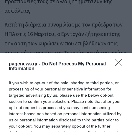
προσπάθειές τους σε άλλα ζητήματα εθνικής
ασφάλειας.
Κατά τη διάρκεια συνομιλίας με τον πρόεδρο των
ΗΠΑ στις 16 Μαρτίου, ο Ερντογάν ζήτησε επίσης
την άρση των κυρώσεων που επιβλήθηκαν στις
αμυντικές εταιρείες της Τουρκίας κατά την πρώτη
προεδρία Τραμπ. Επιπλέον, ο Ερντογάν, ο οποίος
pagenews.gr -
Do Not Process My Personal
Information
επιδιώκει να συναντήσει τον Τραμπ στον Λευκό
Οίκο τον επόμενο μήνα, ζήτησε την επαναφορά
If you wish to opt-out of the sale, sharing to third parties, or
processing of your personal or sensitive information for
της Τουρκίας στο έργο F-35, ένα κοινό πρόγραμμα
targeted advertising by us, please use the below opt-out
παραγωγής των πιο προηγμένων μαχητικών
section to confirm your selection. Please note that after your
opt-out request is processed you may continue seeing
αεροσκαφών πέμπτης γενιάς της Αμερικής.
interest-based ads based on personal information utilized by
us or personal information disclosed to third parties prior to
your opt-out. You may separately opt-out of the further