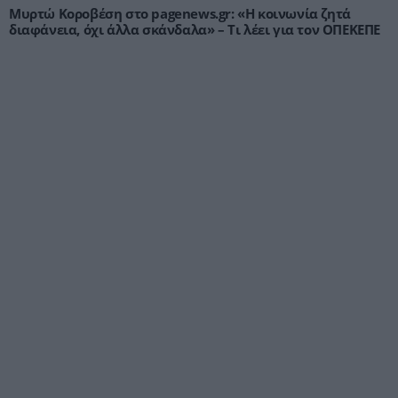
Μυρτώ Κοροβέση στο pagenews.gr: «Η κοινωνία ζητά
διαφάνεια, όχι άλλα σκάνδαλα» – Τι λέει για τον ΟΠΕΚΕΠΕ