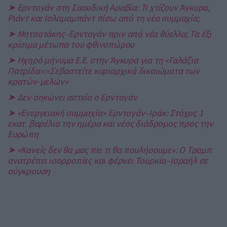
➤ Ερντογάν στη Σαουδική Αραβία: Τι χτίζουν Άγκυρα,
Ριάντ και Ισλαμαμπάντ πίσω από τη νέα συμμαχία;
➤ Μητσοτάκης–Ερντογάν πριν από νέα θύελλα; Τα έξι
κρίσιμα μέτωπα του φθινοπώρου
➤ Ηχηρό μήνυμα Ε.Ε. στην Άγκυρα για τη «Γαλάζια
Πατρίδα»:«Σεβαστείτε κυριαρχικά δικαιώματα των
κρατών-μελών»
➤ Δεν σηκώνει αστεία ο Ερντογάν
➤ «Ενεργειακή συμμαχία» Ερντογάν–Ιράκ: Στόχος 1
εκατ. βαρέλια την ημέρα και νέος διάδρομος προς την
Ευρώπη
➤ «Κανείς δεν θα μας πει τι θα πουλήσουμε»: Ο Τραμπ
ανατρέπει ισορροπίες και φέρνει Τουρκία–Ισραήλ σε
σύγκρουση