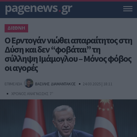
pagenews
.
gr
ΔΙΕΘΝΗ
Ο Ερντογάν νιώθει απαραίτητος στη
Δύση και δεν “φοβάται” τη
σύλληψη Ιμάμογλου – Μόνος φόβος
οι αγορές
ΕΠΙΜΕΛΕΙΑ
ΒΑΣΙΛΗΣ ΔΙΑΜΑΝΤΑΚΟΣ
24.03.2025 | 18:11
ΧΡΟΝΟΣ ΑΝΑΓΝΩΣΗΣ 7 '