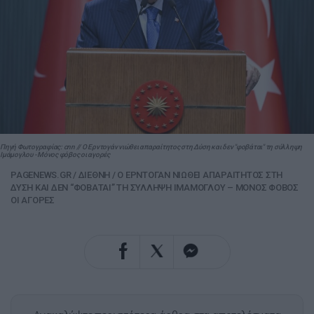
Πηγή Φωτογραφίας: cnn // Ο Ερντογάν νιώθει απαραίτητος στη Δύση και δεν "φοβάται" τη σύλληψη
Ιμάμογλου - Μόνος φόβος οι αγορές
PAGENEWS.GR
/
ΔΙΕΘΝΗ
/
Ο ΕΡΝΤΟΓΑΝ ΝΙΩΘΕΙ ΑΠΑΡΑΙΤΗΤΟΣ ΣΤΗ
ΔΥΣΗ ΚΑΙ ΔΕΝ “ΦΟΒΑΤΑΙ” ΤΗ ΣΥΛΛΗΨΗ ΙΜΑΜΟΓΛΟΥ – ΜΟΝΟΣ ΦΟΒΟΣ
ΟΙ ΑΓΟΡΕΣ