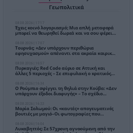
Γεωπολιτικά
08.08.2026 | 17:17
Έχεις κοινό λογαριασμό; Μια απλή μεταφορά
μπορεί να θεωρηθεί δωρεά και να σου φέρει
φόρο έως 40%
08.08.2026 | 17:07
Τουρνάς: «Δεν υπάρχουν περιθώρια
εφησυχασμού» απέναντι στα ακραία καιρικά
φαινόμενα
08.08.2026 | 16:57
Πυρκαγιές: Red Code αύριο σε Αττική και
άλλες 5 περιοχές – Σε επιφυλακή ο κρατικός
μηχανισμός
08.08.2026 | 16:34
Ο Ρούμπιο σφίγγει τη θηλιά στην Κούβα: «Δεν
υπάρχουν έξοδοι διαφυγής» – Το σχέδιο
Τραμπ για την επόμενη μέρα
08.08.2026 | 16:23
Μαρία Σολωμού: Οι «καυτές» απογευματινές
βουτιές με μαγιό–Οι φωτογραφίες που
ανέβασαν τη θερμοκρασία!
08.08.2026 | 16:04
Λυκαβηττός: Σε 57χρονη αγνοούμενη από την