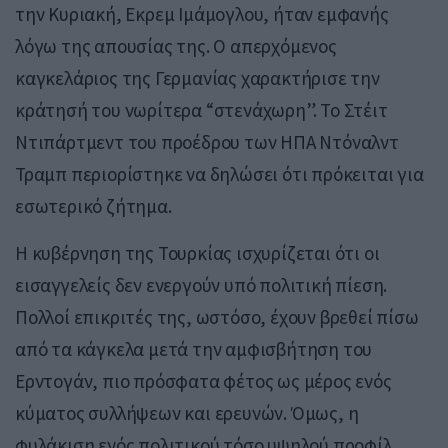
την Κυριακή, Εκρεμ Ιμάμογλου, ήταν εμφανής
λόγω της απουσίας της. Ο απερχόμενος
καγκελάριος της Γερμανίας χαρακτήρισε την
κράτησή του νωρίτερα “στενάχωρη”. Το Στέιτ
Ντιπάρτμεντ του προέδρου των ΗΠΑ Ντόναλντ
Τραμπ περιορίστηκε να δηλώσει ότι πρόκειται για
εσωτερικό ζήτημα.
Η κυβέρνηση της Τουρκίας ισχυρίζεται ότι οι
εισαγγελείς δεν ενεργούν υπό πολιτική πίεση.
Πολλοί επικριτές της, ωστόσο, έχουν βρεθεί πίσω
από τα κάγκελα μετά την αμφισβήτηση του
Ερντογάν, πιο πρόσφατα φέτος ως μέρος ενός
κύματος συλλήψεων και ερευνών. Όμως, η
φυλάκιση ενός πολιτικού τόσο υψηλού προφίλ