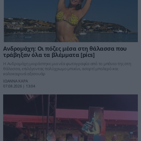
Ανδρομάχη: Οι πόζες μέσα στη θάλασσα που
τράβηξαν όλα τα βλέμματα [pics]
Η Ανδρομάχη μοιράστηκε μια νέα φωτογραφία από το μπάνιο της στη
θάλασσα, επιλέγοντας πολύχρωμο μπικίνι, ασορτί μπολερό και
καλοκαιρινά αξεσουάρ
ΙΩΑΝΝΑ ΚΑΡΑ
07.08.2026 | 13:04