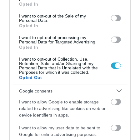
grant or deny consent to Google and its third-party tags to
Opted In
use your data for below specified purposes in below Google
consent section.
I want to opt-out of the Sale of my
Personal Data.
Opted In
I want to opt-out of processing my
ΡΟΗ ΕΙΔΗΣΕΩΝ
Personal Data for Targeted Advertising.
Opted In
Αλεξάνδρα Παναγιώταρου: Η «καυτή»
εμφάνιση με πορτοκαλί μπικίνι που
I want to opt-out of Collection, Use,
μαγνήτισε τα βλέμματα στη Μύκονο [pics]
Retention, Sale, and/or Sharing of my
Personal Data that Is Unrelated with the
ΙΩΑΝΝΑ ΚΑΡΑ
Purposes for which it was collected.
08.08.2026 | 14:12
Opted Out
Στέφανος Τσιτσιπάς: Με την «κουκλάρα»
Google consents
σύντροφό του στην Ελβετία–Η τρυφερή
αγκαλιά και η βραδινή έξοδος
I want to allow Google to enable storage
ΙΩΑΝΝΑ ΚΑΡΑ
08.08.2026 | 10:27
related to advertising like cookies on web or
device identifiers in apps.
Η Μαρίνα Βερνίκου πόζαρε με
λαγοκέφαλο και έστειλε μήνυμα που θα
I want to allow my user data to be sent to
συζητηθεί! [pic]
Google for online advertising purposes.