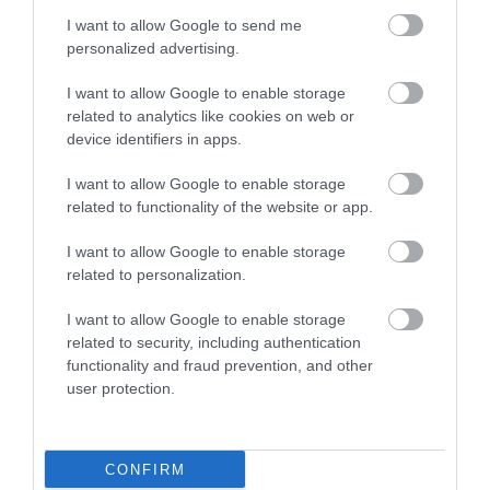
ΙΩΑΝΝΑ ΠΥΛΟΥΔΗ
07.08.2026 | 22:55
I want to allow Google to send me
personalized advertising.
Δεν πίστευαν στα μάτια τους: Η Μαρία
Μενούνος φόρεσε το πιο ελληνικό μπικίνι
I want to allow Google to enable storage
του καλοκαιριού! [pics]
related to analytics like cookies on web or
ΙΩΑΝΝΑ ΚΑΡΑ
07.08.2026 | 22:40
device identifiers in apps.
I want to allow Google to enable storage
related to functionality of the website or app.
PODCASTS
I want to allow Google to enable storage
related to personalization.
Μπαλατσούκας pagenews.gr:«Η κυβέρνηση θυμάται τους
I want to allow Google to enable storage
πυροσβέστες όταν τους λέει ήρωες–όχι όταν ζητούν
related to security, including authentication
στήριξη»
functionality and fraud prevention, and other
user protection.
CONFIRM