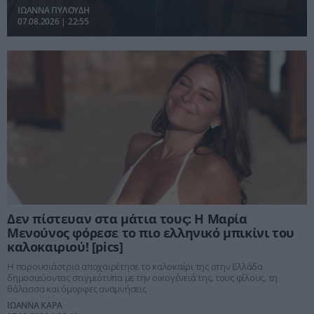
ΙΩΑΝΝΑ ΠΥΛΟΥΔΗ
07.08.2026 | 22:55
Δεν πίστευαν στα μάτια τους: Η Μαρία
Μενούνος φόρεσε το πιο ελληνικό μπικίνι του
καλοκαιριού! [pics]
Η παρουσιάστρια αποχαιρέτησε το καλοκαίρι της στην Ελλάδα
δημοσιεύοντας στιγμιότυπα με την οικογένειά της, τους φίλους, τη
θάλασσα και όμορφες αναμνήσεις
ΙΩΑΝΝΑ ΚΑΡΑ