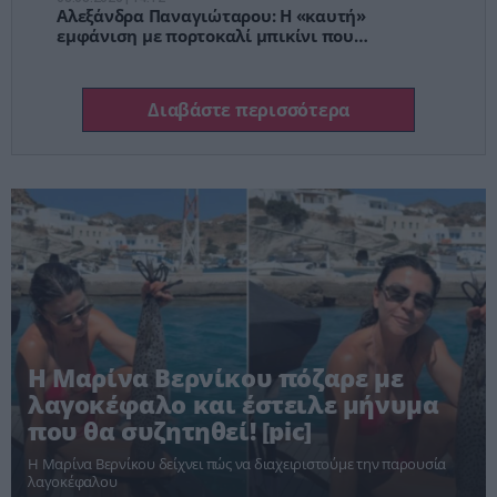
Αλεξάνδρα Παναγιώταρου: Η «καυτή»
εμφάνιση με πορτοκαλί μπικίνι που
μαγνήτισε τα βλέμματα στη Μύκονο [pics]
Διαβάστε περισσότερα
Η Μαρίνα Βερνίκου πόζαρε με
λαγοκέφαλο και έστειλε μήνυμα
που θα συζητηθεί! [pic]
Η Μαρίνα Βερνίκου δείχνει πώς να διαχειριστούμε την παρουσία
λαγοκέφαλου