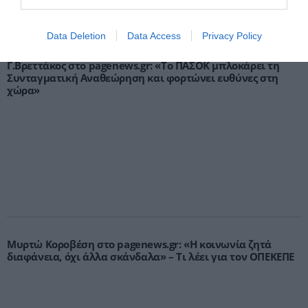
Data Deletion
Data Access
Privacy Policy
Γ.Βρεττάκος στο pagenews.gr: «Το ΠΑΣΟΚ μπλοκάρει τη
Συνταγματική Αναθεώρηση και φορτώνει ευθύνες στη
χώρα»
Μυρτώ Κοροβέση στο pagenews.gr: «Η κοινωνία ζητά
διαφάνεια, όχι άλλα σκάνδαλα» – Τι λέει για τον ΟΠΕΚΕΠΕ