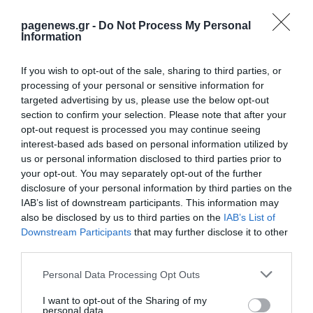
➤ «Ήταν ένας αδιανόητος πόνος»: Η σοκαριστική
pagenews.gr -
Do Not Process My Personal
εξομολόγηση του Αρναούτογλου για τη μάχη με την
Information
υγεία του
➤ Πάνος Μουζουράκης: «Μέσα από την αυτοΰπνωση
If you wish to opt-out of the sale, sharing to third parties, or
είδα ένα όραμα με αγαπημένα μου πρόσωπα»
processing of your personal or sensitive information for
targeted advertising by us, please use the below opt-out
➤ «Πάγωσε» η Γερμανού για Αρναούτογλου και
section to confirm your selection. Please note that after your
Ουγγαρέζο– «Ο καλοθελητής τη δουλειά του θα κάνει!»
opt-out request is processed you may continue seeing
➤ Ξέσπασε “πόλεμος”! Ουγγαρέζος vs Αρναούτογλου:
interest-based ads based on personal information utilized by
Καρφιά, ειρωνείες και η ατάκα που άναψε φωτιές
us or personal information disclosed to third parties prior to
your opt-out. You may separately opt-out of the further
disclosure of your personal information by third parties on the
IAB’s list of downstream participants. This information may
also be disclosed by us to third parties on the
IAB’s List of
Downstream Participants
that may further disclose it to other
third parties.
Please note that this website/app uses one or more Google
Personal Data Processing Opt Outs
services and may gather and store information including but
not limited to your visit or usage behaviour. You may click to
I want to opt-out of the Sharing of my
personal data.