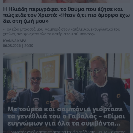
Η Ηλιάδη περιγράφει το θαύμα που έζησε και
πώς είδε τον Χριστό: «Ήταν ό,τι πιο όμορφο έχω
δει στη ζωή μου»
«Tον είδα μπροστά μου. Λαμπερό στον κατάλευκο, εκτυφλωτικό του
χιτώνα, σαν φως από όλα τα αστέρια του σύμπαντος»
ΙΩΑΝΝΑ ΚΑΡΑ
06.08.2026 | 20:30
Με τούρτα και σαμπάνια γιόρτασε
τα γενέθλιά του ο Γαβαλάς – «Είμαι
ευγνώμων για όλα τα συμβάντα
της ζωής μου»
Ο γνωστός σχεδιαστής επιστρέφει τη νέα σεζόν στο GNTM ως κριτής