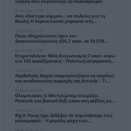
είδηση που συγκλονίζει το ποδόσφαιρο!
08.08.2026 | 15:00
Από «δεύτερο κόμμα»… να παλεύει για τη
Βουλή; Η Καρυστιανού μπροστά στη
μεγαλύτερη κρίση της ΕΛΠΙΔΑΣ
08.08.2026 | 14:59
Ποιοι πληρώνονται πριν τον
Δεκαπενταύγουστο; €56,7 εκατ. σε 58.370
δικαιούχους από e-ΕΦΚΑ και ΔΥΠΑ
08.08.2026 | 14:45
Κτηματολόγιο: Νέος διαγωνισμός 7 εκατ. ευρώ
για 150 εργαζόμενους – Πολιτική σύγκρουση
για τις εργολαβίες
08.08.2026 | 14:24
Χαρδαλιάς: Καμία ανεμογεννήτρια σε καμένες
και αναδασωτέες περιοχές της Αττικής – Τι
προβλέπει η νέα δέσμευση
08.08.2026 | 14:23
Ολυμπιακός: Ο Μεντιλίμπαρ ετοιμάζει
Ροντινέι για βασικό δεξί μπακ στη ρεβάνς με
τη Ναϊμέγκεν
08.08.2026 | 14:12
Big 4: Ποιος έχει ξοδέψει τα περισσότερα στις
μεταγραφές – Η μεγάλη μάχη των
εκατομμυρίων
08.08.2026 | 14:12