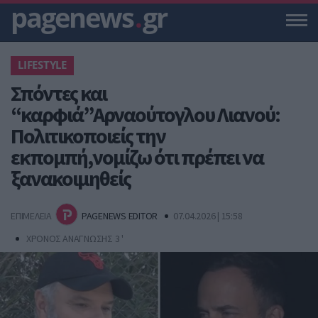
pagenews
.
gr
LIFESTYLE
Σπόντες και
“καρφιά”Αρναούτογλου Λιανού:
Πολιτικοποιείς την
εκπομπή,νομίζω ότι πρέπει να
ξανακοιμηθείς
ΕΠΙΜΕΛΕΙΑ
PAGENEWS EDITOR
07.04.2026 | 15:58
ΧΡΟΝΟΣ ΑΝΑΓΝΩΣΗΣ 3 '