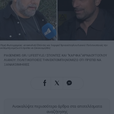
Πηγή Φωτογραφίας: screenshot//Σπόντες και "καρφιά"Αρναούτογλου Λιανού: Πολιτικοποιείς την
εκπομπή,νομίζω ότι πρέπει να ξανακοιμηθείς
PAGENEWS.GR
/
LIFESTYLE
/
ΣΠΟΝΤΕΣ ΚΑΙ “ΚΑΡΦΙΑ”ΑΡΝΑΟΥΤΟΓΛΟΥ
ΛΙΑΝΟΥ: ΠΟΛΙΤΙΚΟΠΟΙΕΙΣ ΤΗΝ ΕΚΠΟΜΠΗ,ΝΟΜΙΖΩ ΟΤΙ ΠΡΕΠΕΙ ΝΑ
ΞΑΝΑΚΟΙΜΗΘΕΙΣ
Ανακαλύψτε περισσότερα άρθρα στα αποτελέσματα
αναζήτησης