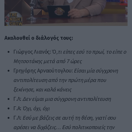
Ακολουθεί ο διάλογός τους:
Γιώργος Λιανός: Ό
,τι είπες εσύ το πρωί, το είπε ο
Μητσοτάκης μετά από 7 ώρες
Γρηγόρης Αρναούτογλου:
Είσαι μία σύγχρονη
αντιπολίτευση από την πρώτη μέρα που
ξεκίνησε, και καλά κάνεις
Γ.Λ:
Δεν είμαι μια σύγχρονη αντιπολίτευση
Γ.Α:
Όχι, όχι, όχι
Γ.Λ:
Εσύ με βάζεις σε αυτή τη θέση, γιατί σου
αρέσει να διχάζεις… Εσύ πολιτικοποιείς την