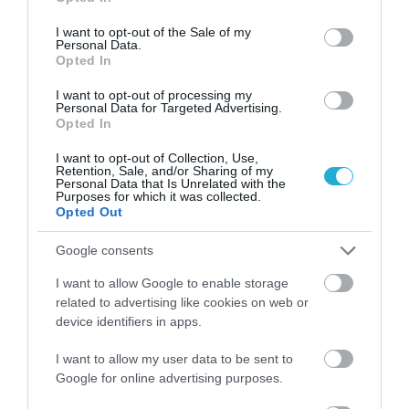
use your data for below specified purposes in below Google
consent section.
I want to opt-out of the Sale of my
Personal Data.
Opted In
ΡΟΗ ΕΙΔΗΣΕΩΝ
ΠΑΣΟΚ σε Σκέρτσο: «Οι πίνακές σου
I want to opt-out of processing my
Personal Data for Targeted Advertising.
κρατούν όσο ένα ηλιοβασίλεμα» –
Opted In
Πόλεμος για το πορτοφόλι των Ελλήνων
ΑΦΡΟΔΙΤΗ ΠΑΝΟΥ
I want to opt-out of Collection, Use,
08.08.2026 | 20:55
Retention, Sale, and/or Sharing of my
Personal Data that Is Unrelated with the
Purposes for which it was collected.
Ο Πολάκης σηκώνει το γάντι για τον
Opted Out
ΣΥΡΙΖΑ: «Θέλω ΠΑΣΟΚ του ’80, πειθαρχία
ΚΚΕ και δρόμο»
Google consents
ΑΦΡΟΔΙΤΗ ΠΑΝΟΥ
08.08.2026 | 20:00
I want to allow Google to enable storage
Τουρνάς: «Δεν υπάρχουν περιθώρια
related to advertising like cookies on web or
εφησυχασμού» απέναντι στα ακραία
device identifiers in apps.
καιρικά φαινόμενα
ΑΦΡΟΔΙΤΗ ΠΑΝΟΥ
I want to allow my user data to be sent to
08.08.2026 | 17:07
Google for online advertising purposes.
Κτηματολόγιο: Νέος διαγωνισμός 7 εκατ.