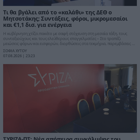
Τι θα βγάλει από το «καλάθι» της ΔΕΘ ο
Μητσοτάκης; Συντάξεις, φόροι, μικρομεσαίοι
και €1,1 δισ. για ενέργεια
Η κυβέρνηση χτίζει πακέτο με σαφή στόχευση στη μεσαία τάξη, τους
συνταξιούχους και τους ελεύθερους επαγγελματίες – Στο τραπέζι
μειώσεις φόρων και εισφορών, διορθώσεις στα τεκμήρια, παρεμβάσεις σε
ΕΝΦΙΑ και τέλη κυκλοφορίας, αλλά και νέο ενεργειακό πρόγραμμα μέσω
ΣΟΦΙΑ ΧΥΤΟΥ
της ευρωπαϊκής ρήτρας διαφυγής
07.08.2026 | 23:23
ΣΥΡΙΖΑ-ΠΣ: Νέα απόπειρα συγκάλυψης του