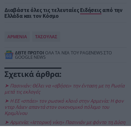
Διαβάστε όλες τις τελευταίες
Ειδήσεις
από την
Ελλάδα και τον Κόσμο
ΑΡΜΕΝΙΑ
ΤΑΣΟΥΛΑΣ
ΔΕΙΤΕ ΠΡΩΤΟΙ
ΟΛΑ ΤΑ ΝΕΑ ΤΟΥ PAGENEWS ΣΤΟ
GOOGLE NEWS
Σχετικά άρθρα:
➤ Πασινιάν: Θέλει να «σβήσει» την ένταση με τη Ρωσία
μετά τις εκλογές
➤ Η ΕΕ «σπάει» τον ρωσικό κλοιό στην Αρμενία: Η φον
ντερ Λάιεν απαντά στον οικονομικό πόλεμο του
Κρεμλίνου
➤ Αρμενία: «Ιστορική νίκη» Πασινιάν με φόντο τη Δύση
και τη Ρωσία