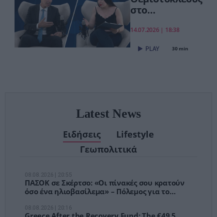
στο
pagenews.gr:
«Το νέο ΕΣΥ
14.07.2026 | 18:38
είναι ήδη εδώ
30 min
– Τέλος στις
αναμονές των
χειρουργείων»
Latest News
Ειδήσεις
Lifestyle
Γεωπολιτικά
08.08.2026 | 20:55
ΠΑΣΟΚ σε Σκέρτσο: «Οι πίνακές σου κρατούν
όσο ένα ηλιοβασίλεμα» – Πόλεμος για το
πορτοφόλι των Ελλήνων
08.08.2026 | 20:16
Greece After the Recovery Fund: The €49.5