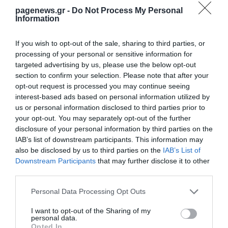
➤ Ολυμπιακός: Στο μεταγραφικό κάδρο ο Τικνιζιάν
pagenews.gr -
Do Not Process My Personal
Information
σύμφωνα με τους Σέρβους
➤ Ο Τραμπ, η Τουρκία και το μεγάλο στοίχημα του
If you wish to opt-out of the sale, sharing to third parties, or
Πασινιάν: Η Αρμενία σε τροχιά γεωπολιτικής
processing of your personal or sensitive information for
ανατροπής
targeted advertising by us, please use the below opt-out
➤ Πούτιν ασκεί πίεση στην Αρμενία καθώς η ρωσική
section to confirm your selection. Please note that after your
επιρροή συρρικνώνεται
opt-out request is processed you may continue seeing
interest-based ads based on personal information utilized by
us or personal information disclosed to third parties prior to
your opt-out. You may separately opt-out of the further
disclosure of your personal information by third parties on the
IAB’s list of downstream participants. This information may
also be disclosed by us to third parties on the
IAB’s List of
Downstream Participants
that may further disclose it to other
third parties.
Please note that this website/app uses one or more Google
Personal Data Processing Opt Outs
services and may gather and store information including but
not limited to your visit or usage behaviour. You may click to
I want to opt-out of the Sharing of my
personal data.
grant or deny consent to Google and its third-party tags to
Opted In