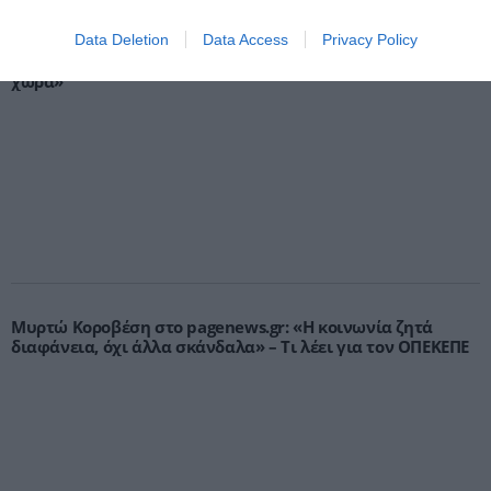
Data Deletion
Data Access
Privacy Policy
Γ.Βρεττάκος στο pagenews.gr: «Το ΠΑΣΟΚ μπλοκάρει τη
Συνταγματική Αναθεώρηση και φορτώνει ευθύνες στη
χώρα»
Μυρτώ Κοροβέση στο pagenews.gr: «Η κοινωνία ζητά
διαφάνεια, όχι άλλα σκάνδαλα» – Τι λέει για τον ΟΠΕΚΕΠΕ