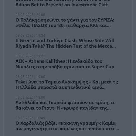
Billion Bet to Prevent an Investment Cliff
08.08.2026 | 20:00
Ο Πολάκης σηκώνει το γάντι για τον ΣΥΡΙΖΑ:
«Θέλω ΠΑΣΟΚ του ’80, πειθαρχία ΚΚΕ και
δρόμο»
08.08.2026 | 19:34
If Greece and Türkiye Clash, Whose Side Will
Riyadh Take? The Hidden Test of the Mecca
Defense Pact
08.08.2026 | 19:21
ΑΕΚ – Athens Kallithea: Η ενδεκάδα του
Νίκολιτς στην πρόβα πριν από το Super Cup
08.08.2026 | 19:00
Τελειώνει το Ταμείο Ανάκαμψης – Και μετά τι;
Η Ελλάδα μπροστά σε επενδυτικό κενό
δισεκατομμυρίων
08.08.2026 | 19:00
Αν Ελλάδα και Τουρκία φτάσουν σε κρίση, τι
θα κάνει το Ριάντ; Η «κρυφή παγίδα» της
Συμφωνίας της Μέκκας
08.08.2026 | 18:49
Ο Χαρδαλιάς βάζει «κόκκινη γραμμή»: Καμία
ανεμογεννήτρια σε καμένες και αναδασωτέες
εκτάσεις της Αττικής