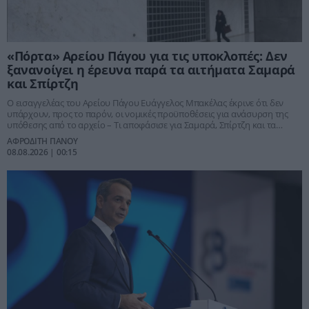
«Πόρτα» Αρείου Πάγου για τις υποκλοπές: Δεν
ξανανοίγει η έρευνα παρά τα αιτήματα Σαμαρά
και Σπίρτζη
Ο εισαγγελέας του Αρείου Πάγου Ευάγγελος Μπακέλας έκρινε ότι δεν
υπάρχουν, προς το παρόν, οι νομικές προϋποθέσεις για ανάσυρση της
υπόθεσης από το αρχείο – Τι αποφάσισε για Σαμαρά, Σπίρτζη και τα
αιτήματα θυμάτων του Predator και γιατί η πολύκροτη υπόθεση
ΑΦΡΟΔΙΤΗ ΠΑΝΟΥ
παραμένει πολιτικά «ζωντανή»
08.08.2026 | 00:15