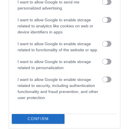
I want to allow Google to send me
ευρώ για 150 εργαζόμενους – Πολιτική
personalized advertising.
σύγκρουση για τις εργολαβίες
ΑΦΡΟΔΙΤΗ ΠΑΝΟΥ
I want to allow Google to enable storage
08.08.2026 | 14:45
related to analytics like cookies on web or
device identifiers in apps.
I want to allow Google to enable storage
PODCASTS
related to functionality of the website or app.
I want to allow Google to enable storage
Μπαλατσούκας pagenews.gr:«Η κυβέρνηση θυμάται τους
related to personalization.
πυροσβέστες όταν τους λέει ήρωες–όχι όταν ζητούν
στήριξη»
I want to allow Google to enable storage
related to security, including authentication
functionality and fraud prevention, and other
user protection.
CONFIRM