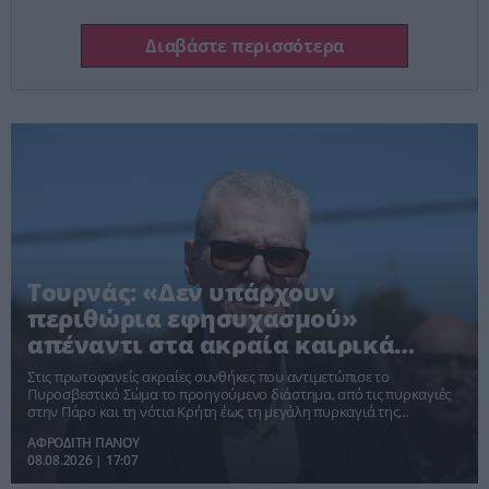
Διαβάστε περισσότερα
Τουρνάς: «Δεν υπάρχουν
περιθώρια εφησυχασμού»
απέναντι στα ακραία καιρικά
φαινόμενα
Στις πρωτοφανείς ακραίες συνθήκες που αντιμετώπισε το
Πυροσβεστικό Σώμα το προηγούμενο διάστημα, από τις πυρκαγιές
στην Πάρο και τη νότια Κρήτη έως τη μεγάλη πυρκαγιά της
Αττικοβοιωτίας αναφέρθηκε εκτενώς ο Υπουργός Κλιματικής Κρίσης
ΑΦΡΟΔΙΤΗ ΠΑΝΟΥ
και Πολιτικής Προστασίας Ευάγγελος Τουρνάς, στη συνεδρίαση της
08.08.2026 | 17:07
Επιτροπής Εκτίμησης Κινδύνου που συγκάλεσε σήμερα ο Γενικός
Γραμματέας Πολιτικής Προστασίας Νίκος Παπαευσταθίου.