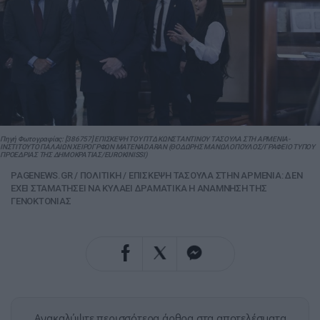
Πηγή Φωτογραφίας: [386757] ΕΠΙΣΚΕΨΗ ΤΟΥ ΠΤΔ ΚΩΝΣΤΑΝΤΙΝΟΥ ΤΑΣΟΥΛΑ ΣΤΗ ΑΡΜΕΝΙΑ-
ΙΝΣΤΙΤΟΥΤΟ ΠΑΛΑΙΩΝ ΧΕΙΡΟΓΡΦΩΝ MATENADARAN (ΘΟΔΩΡΗΣ ΜΑΝΩΛΟΠΟΥΛΟΣ/ΓΡΑΦΕΙΟ ΤΥΠΟΥ
ΠΡΟΕΔΡΙΑΣ ΤΗΣ ΔΗΜΟΚΡΑΤΙΑΣ/EUROKINISSI)
PAGENEWS.GR
/
ΠΟΛΙΤΙΚΗ
/
ΕΠΙΣΚΕΨΗ ΤΑΣΟΥΛΑ ΣΤΗΝ ΑΡΜΕΝΙΑ: ΔΕΝ
ΕΧΕΙ ΣΤΑΜΑΤΗΣΕΙ ΝΑ ΚΥΛΑΕΙ ΔΡΑΜΑΤΙΚΑ Η ΑΝΑΜΝΗΣΗ ΤΗΣ
ΓΕΝΟΚΤΟΝΙΑΣ
Ανακαλύψτε περισσότερα άρθρα στα αποτελέσματα