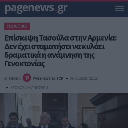
pagenews
.
gr
ΠΟΛΙΤΙΚΗ
Επίσκεψη Τασούλα στην Αρμενία:
Δεν έχει σταματήσει να κυλάει
δραματικά η ανάμνηση της
Γενοκτονίας
ΕΠΙΜΕΛΕΙΑ
PAGENEWS EDITOR
03.05.2026 | 22:28
ΧΡΟΝΟΣ ΑΝΑΓΝΩΣΗΣ 3 '