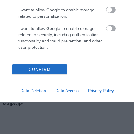
ΚΡΙΣΤΙΑΝ ΜΠΙΤΣΑΚΟΥ
09.08.2026 | 12:34
I want to allow Google to enable storage
related to personalization.
ΑΕΚ – Athens Kallithea 4-0: «Τεσσάρα»
I want to allow Google to enable storage
στην πρόβα τζενεράλε με σόου
Γκατσίνοβιτς και μαγεία Βιτάλη
related to security, including authentication
functionality and fraud prevention, and other
ΚΡΙΣΤΙΑΝ ΜΠΙΤΣΑΚΟΥ
08.08.2026 | 22:47
user protection.
CONFIRM
PODCASTS
Data Deletion
Data Access
Privacy Policy
Μπαλατσούκας pagenews.gr:«Η κυβέρνηση θυμάται τους
πυροσβέστες όταν τους λέει ήρωες–όχι όταν ζητούν
στήριξη»