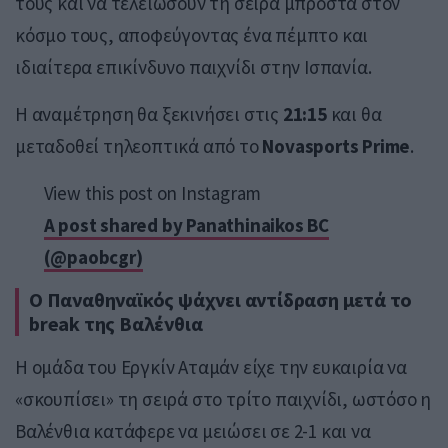
τους και να τελειώσουν τη σειρά μπροστά στον
κόσμο τους, αποφεύγοντας ένα πέμπτο και
ιδιαίτερα επικίνδυνο παιχνίδι στην Ισπανία.
Η αναμέτρηση θα ξεκινήσει στις
21:15
και θα
μεταδοθεί τηλεοπτικά από το
Novasports Prime
.
View this post on Instagram
A post shared by Panathinaikos BC
(@paobcgr)
Ο Παναθηναϊκός ψάχνει αντίδραση μετά το
break της Βαλένθια
Η ομάδα του Εργκίν Αταμάν είχε την ευκαιρία να
«σκουπίσει» τη σειρά στο τρίτο παιχνίδι, ωστόσο η
Βαλένθια κατάφερε να μειώσει σε 2-1 και να