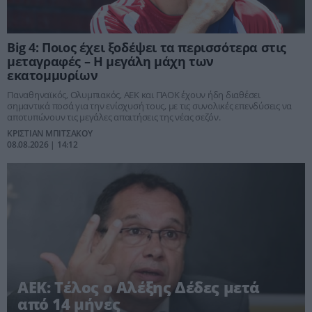
Big 4: Ποιος έχει ξοδέψει τα περισσότερα στις
μεταγραφές – Η μεγάλη μάχη των
εκατομμυρίων
Παναθηναϊκός, Ολυμπιακός, ΑΕΚ και ΠΑΟΚ έχουν ήδη διαθέσει
σημαντικά ποσά για την ενίσχυσή τους, με τις συνολικές επενδύσεις να
αποτυπώνουν τις μεγάλες απαιτήσεις της νέας σεζόν.
ΚΡΙΣΤΙΑΝ ΜΠΙΤΣΑΚΟΥ
08.08.2026 | 14:12
ΑΕΚ: Τέλος ο Αλέξης Δέδες μετά
από 14 μήνες