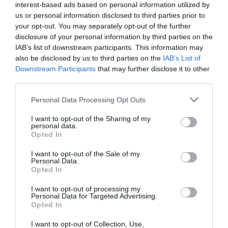
➤ EuroLeague: Οι κορυφαίες μεταγραφές των 20
interest-based ads based on personal information utilized by
ομάδων – Μοντέρο για Ολυμπιακό, Ομπράντοβιτς για
us or personal information disclosed to third parties prior to
Παναθηναϊκό
your opt-out. You may separately opt-out of the further
disclosure of your personal information by third parties on the
➤ EuroLeague: Παναθηναϊκός και Ολυμπιακός στην
IAB’s list of downstream participants. This information may
κορυφή του πρώτου power ranking
also be disclosed by us to third parties on the
IAB’s List of
➤ Σιλβέν Φρανσίσκο: Το εντυπωσιακό βίντεο που
Downstream Participants
that may further disclose it to other
«τρέλανε» τον Παναθηναϊκό [vid]
third parties.
➤ Παναθηναϊκός: Το «παζλ» συμπληρώθηκε – Το
Please note that this website/app uses one or more Google
Personal Data Processing Opt Outs
πανίσχυρο ρόστερ της νέας σεζόν
services and may gather and store information including but
➤ Ολυμπιακός: «Καυτός» Σεπτέμβριος με Φενέρ,
not limited to your visit or usage behaviour. You may click to
I want to opt-out of the Sharing of my
personal data.
EuroLeague και δύο Super Cup
grant or deny consent to Google and its third-party tags to
Opted In
use your data for below specified purposes in below Google
consent section.
I want to opt-out of the Sale of my
Personal Data.
Opted In
I want to opt-out of processing my
Personal Data for Targeted Advertising.
Opted In
I want to opt-out of Collection, Use,