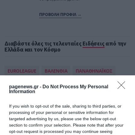
ΠΡΟΒΟΛΗ ΠΡΟΦΙΛ →
Διαβάστε όλες τις τελευταίες
Ειδήσεις
από την
Ελλάδα και τον Κόσμο
EUROLEAGUE
ΒΑΛΕΝΘΙΑ
ΠΑΝΑΘΗΝΑΪΚΟΣ
pagenews.gr -
Do Not Process My Personal
ΔΕΙΤΕ ΠΡΩΤΟΙ
ΟΛΑ ΤΑ ΝΕΑ ΤΟΥ PAGENEWS ΣΤΟ
GOOGLE NEWS
Information
If you wish to opt-out of the sale, sharing to third parties, or
Σχετικά άρθρα:
processing of your personal or sensitive information for
targeted advertising by us, please use the below opt-out
➤ Γιαννακόπουλος: «Όταν σου πετούν μια μικρή πέτρα,
section to confirm your selection. Please note that after your
παίρνεις έναν βράχο και τους καταστρέφεις» [vid]
opt-out request is processed you may continue seeing