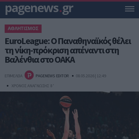
pagenews
.
gr
ΑΘΛΗΤΙΣΜΟΣ
EuroLeague: Ο Παναθηναϊκός θέλει
τη νίκη-πρόκριση απέναντι στη
Βαλένθια στο ΟΑΚΑ
ΕΠΙΜΕΛΕΙΑ
PAGENEWS EDITOR
08.05.2026 | 12:49
ΧΡΟΝΟΣ ΑΝΑΓΝΩΣΗΣ 8 '