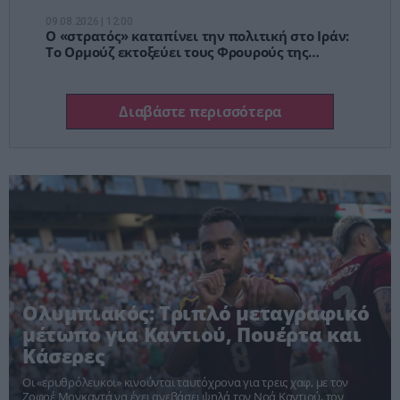
την παγίδα της στασιμότητας
09.08.2026 | 12:00
Ο «στρατός» καταπίνει την πολιτική στο Ιράν:
Το Ορμούζ εκτοξεύει τους Φρουρούς της
Επανάστασης στην κορυφή της εξουσίας
Διαβάστε περισσότερα
Ολυμπιακός: Τριπλό μεταγραφικό
μέτωπο για Καντιού, Πουέρτα και
Κάσερες
Οι «ερυθρόλευκοι» κινούνται ταυτόχρονα για τρεις χαφ, με τον
Ζοφρέ Μονκαντά να έχει ανεβάσει ψηλά τον Νοά Καντιού, τον