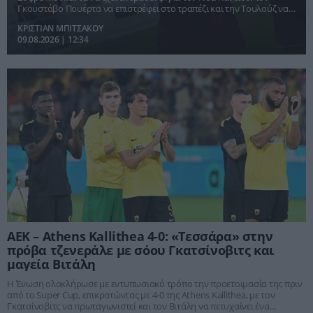
Γκουστάβο Πουέρτα να επιστρέφει στο τραπέζι και την Τουλούζ να
ζητά αρχικά 12 εκατ. ευρώ για τον Κρίστιαν Κάσερες.
ΚΡΙΣΤΙΑΝ ΜΠΙΤΣΑΚΟΥ
09.08.2026 | 12:34
ΑΕΚ – Athens Kallithea 4-0: «Τεσσάρα» στην
πρόβα τζενεράλε με σόου Γκατσίνοβιτς και
μαγεία Βιτάλη
Η Ένωση ολοκλήρωσε με εντυπωσιακό τρόπο την προετοιμασία της πριν
από το Super Cup, επικρατώντας με 4-0 της Athens Kallithea, με τον
Γκατσίνοβιτς να πρωταγωνιστεί και τον Βιτάλη να πετυχαίνει ένα