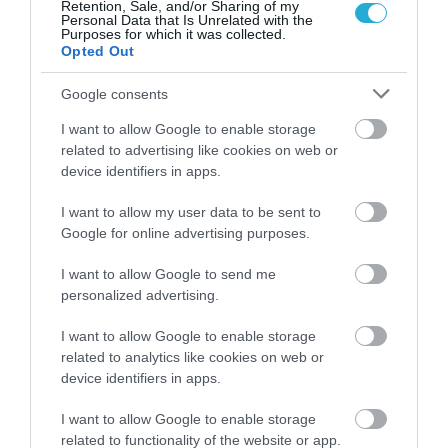
Retention, Sale, and/or Sharing of my
Personal Data that Is Unrelated with the
Purposes for which it was collected.
Opted Out
Google consents
I want to allow Google to enable storage
related to advertising like cookies on web or
ΡΟΗ ΕΙΔΗΣΕΩΝ
device identifiers in apps.
Παναθηναϊκός: Οι 20 μεταγραφές δεν
αρκούν – Έρχονται ακόμη 3 ή και 4
I want to allow my user data to be sent to
κινήσεις!
Google for online advertising purposes.
ΚΡΙΣΤΙΑΝ ΜΠΙΤΣΑΚΟΥ
09.08.2026 | 12:47
I want to allow Google to send me
personalized advertising.
ΑΕΚ: «Έδεσε» τον Σταύρο Πήλιο μέχρι το
2030 – Νέο συμβόλαιο με αυξημένες
I want to allow Google to enable storage
αποδοχές
related to analytics like cookies on web or
ΚΡΙΣΤΙΑΝ ΜΠΙΤΣΑΚΟΥ
device identifiers in apps.
09.08.2026 | 12:38
Ολυμπιακός: Τριπλό μεταγραφικό μέτωπο
I want to allow Google to enable storage
για Καντιού, Πουέρτα και Κάσερες
related to functionality of the website or app.