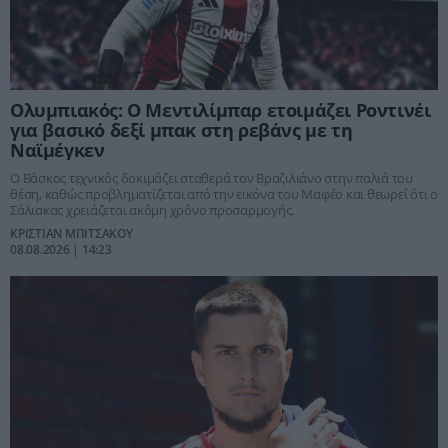
Ολυμπιακός: Ο Μεντιλίμπαρ ετοιμάζει Ροντινέι
για βασικό δεξί μπακ στη ρεβάνς με τη
Ναϊμέγκεν
Ο Βάσκος τεχνικός δοκιμάζει σταθερά τον Βραζιλιάνο στην παλιά του
θέση, καθώς προβληματίζεται από την εικόνα του Μαφέο και θεωρεί ότι ο
Σάλιακας χρειάζεται ακόμη χρόνο προσαρμογής.
ΚΡΙΣΤΙΑΝ ΜΠΙΤΣΑΚΟΥ
08.08.2026 | 14:23