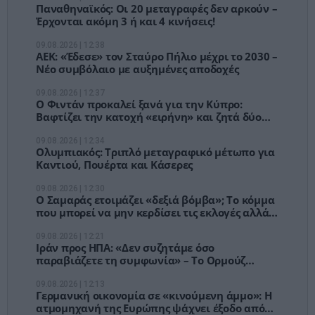
Παναθηναϊκός: Οι 20 μεταγραφές δεν αρκούν –
Έρχονται ακόμη 3 ή και 4 κινήσεις!
09.08.2026 | 12:38
ΑΕΚ: «Έδεσε» τον Σταύρο Πήλιο μέχρι το 2030 –
Νέο συμβόλαιο με αυξημένες αποδοχές
09.08.2026 | 12:37
Ο Φιντάν προκαλεί ξανά για την Κύπρο:
Βαφτίζει την κατοχή «ειρήνη» και ζητά δύο
κράτη
09.08.2026 | 12:34
Ολυμπιακός: Τριπλό μεταγραφικό μέτωπο για
Καντιού, Πουέρτα και Κάσερες
09.08.2026 | 12:30
Ο Σαμαράς ετοιμάζει «δεξιά βόμβα»; Το κόμμα
που μπορεί να μην κερδίσει τις εκλογές αλλά
να αλλάξει τον νικητή
09.08.2026 | 12:21
Ιράν προς ΗΠΑ: «Δεν συζητάμε όσο
παραβιάζετε τη συμφωνία» – Το Ορμούζ
γίνεται το μεγάλο όπλο της Τεχεράνης
09.08.2026 | 12:13
Γερμανική οικονομία σε «κινούμενη άμμο»: Η
ατμομηχανή της Ευρώπης ψάχνει έξοδο από