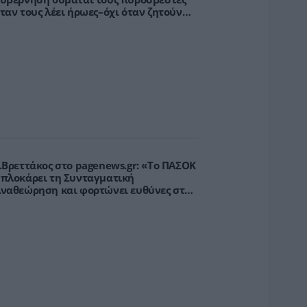
ταν τους λέει ήρωες–όχι όταν ζητούν
τήριξη»
.Βρεττάκος στο pagenews.gr: «Το ΠΑΣΟΚ
πλοκάρει τη Συνταγματική
ναθεώρηση και φορτώνει ευθύνες στη
χώρα»