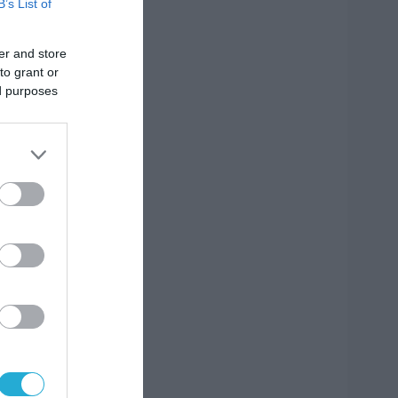
B’s List of
er and store
to grant or
ed purposes