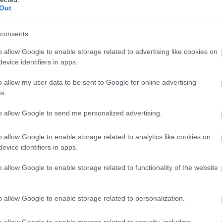
 Ρώσου προέδρου Πούτιν στην
Κίνα.
Out
νου Πεσκόφ δήλωσε ότι η επίσκεψη θα
consents
ντομα», χωρίς να δοθεί ακριβής ημερομηνία.
o allow Google to enable storage related to advertising like cookies on
ση σε συνεχή εμβάθυνση
evice identifiers in apps.
ια περίοδο όπου η συνεργασία Μόσχας–Πεκίνου
o allow my user data to be sent to Google for online advertising
s.
ά υψηλά επίπεδα.
to allow Google to send me personalized advertising.
ρόεδρος Σι Τζινπίνγκ έχουν πραγματοποιήσει
τα τελευταία χρόνια, επιβεβαιώνοντας τη
o allow Google to enable storage related to analytics like cookies on
τική τους σχέση.
evice identifiers in apps.
Α
Η
όρια» και το γεωπολιτικό της βάρος
o allow Google to enable storage related to functionality of the website
σ
γ
Β
ράψει τον Φεβρουάριο του 2022 συμφωνία
Ι
0
που χαρακτηρίστηκε ως «χωρίς όρια», λίγες
o allow Google to enable storage related to personalization.
Ι
ναρξη της ρωσικής στρατιωτικής επιχείρησης
Μ
o allow Google to enable storage related to security, including