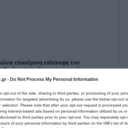
ιώνει επικείμενη επίσκεψη του
ο Πεκίνο, ενισχύοντας τα σενάρια
κής σύσφιξης Ρωσίας–Κίνας εν
.gr -
Do Not Process My Personal Information
ωπολιτικών ανακατατάξεων.
to opt-out of the sale, sharing to third parties, or processing of your per
formation for targeted advertising by us, please use the below opt-out s
r selection. Please note that after your opt-out request is processed y
eing interest-based ads based on personal information utilized by us or
disclosed to third parties prior to your opt-out. You may separately opt-
losure of your personal information by third parties on the IAB’s list of