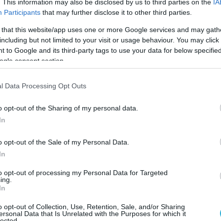
. This information may also be disclosed by us to third parties on the
IA
Participants
that may further disclose it to other third parties.
 that this website/app uses one or more Google services and may gath
including but not limited to your visit or usage behaviour. You may click 
 to Google and its third-party tags to use your data for below specifi
ogle consent section.
l Data Processing Opt Outs
o opt-out of the Sharing of my personal data.
In
o opt-out of the Sale of my Personal Data.
In
to opt-out of processing my Personal Data for Targeted
ing.
In
η από το Κρεμλίνο
o opt-out of Collection, Use, Retention, Sale, and/or Sharing
χουν ολοκληρωθεί οι προετοιμασίες για την
ersonal Data that Is Unrelated with the Purposes for which it
lected.