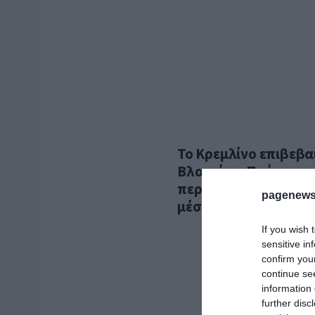
Το Κρεμλίνο επιβεβα
Βλαντίμιρ Πούτιν στ
περαιτέρω στρατηγι
pagenews
μέσω παγκόσμιων γε
If you wish 
sensitive in
confirm you
continue se
information 
further disc