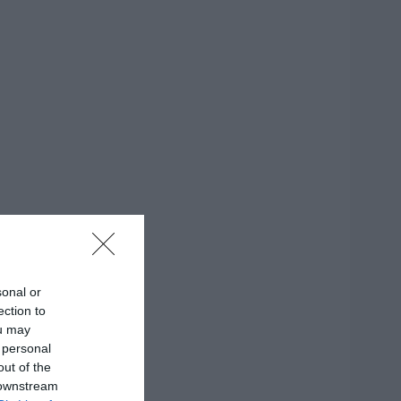
sonal or
ection to
ou may
 personal
out of the
 downstream