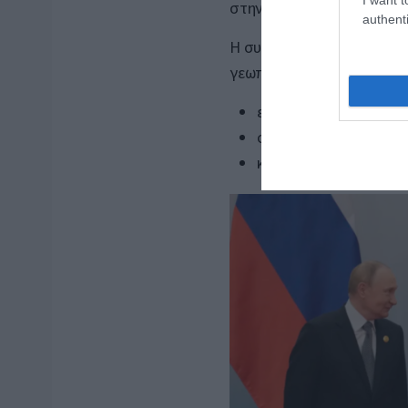
στην Ουκρανία.
authenti
Η συμφωνία αυτή θεωρείτα
γεωπολιτικής σύμπλευσης
ενεργειακή συνεργασί
στρατηγικός συντονι
κοινή στάση σε διεθνή