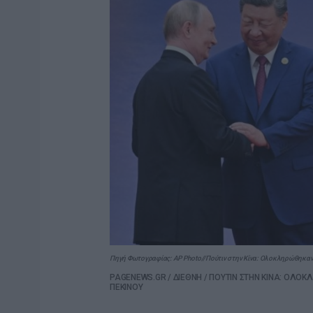
Πηγή Φωτογραφίας: AP Photo//Πούτιν στην Κίνα: Ολοκληρώθηκαν
PAGENEWS.GR
/
ΔΙΕΘΝΗ
/
ΠΟΥΤΙΝ ΣΤΗΝ ΚΙΝΑ: ΟΛΟ
ΠΕΚΙΝΟΥ