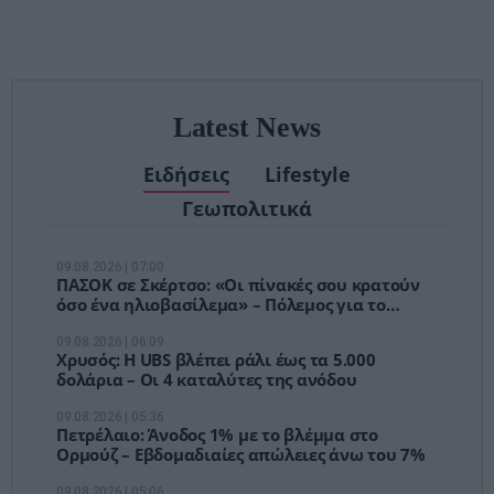
αναμονές των
χειρουργείων»
Latest News
Ειδήσεις
Lifestyle
Γεωπολιτικά
09.08.2026 | 07:00
ΠΑΣΟΚ σε Σκέρτσο: «Οι πίνακές σου κρατούν
όσο ένα ηλιοβασίλεμα» – Πόλεμος για το
πορτοφόλι των Ελλήνων
09.08.2026 | 06:09
Χρυσός: Η UBS βλέπει ράλι έως τα 5.000
δολάρια – Οι 4 καταλύτες της ανόδου
09.08.2026 | 05:36
Πετρέλαιο: Άνοδος 1% με το βλέμμα στο
Ορμούζ – Εβδομαδιαίες απώλειες άνω του 7%
09.08.2026 | 05:06