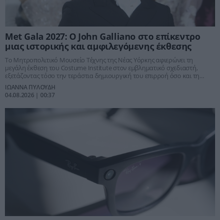
Met Gala 2027: Ο John Galliano στο επίκεντρο
μιας ιστορικής και αμφιλεγόμενης έκθεσης
Το Μητροπολιτικό Μουσείο Τέχνης της Νέας Υόρκης αφιερώνει τη
μεγάλη έκθεση του Costume Institute στον εμβληματικό σχεδιαστή,
εξετάζοντας τόσο την τεράστια δημιουργική του επιρροή όσο και τη
σκοτεινή περίοδο που σημάδεψε την καριέρα του.
ΙΩΑΝΝΑ ΠΥΛΟΥΔΗ
04.08.2026 | 00:37