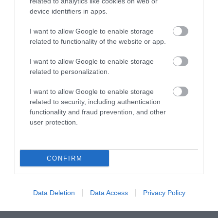
Jetsun Pema: Το παραμυθένιο love story
related to analytics like cookies on web or
της «Kate Middleton των Ιμαλαΐων» με
device identifiers in apps.
τον Dragon King
ΙΩΑΝΝΑ ΚΑΡΑ
I want to allow Google to enable storage
08.08.2026 | 02:36
related to functionality of the website or app.
Σαρλίζ Θερόν: Η σταρ που απέδειξε ότι το
I want to allow Google to enable storage
ταλέντο μπορεί να νικήσει την ομορφιά
related to personalization.
ΙΩΑΝΝΑ ΚΑΡΑ
08.08.2026 | 01:36
I want to allow Google to enable storage
related to security, including authentication
Ντόναλντ Τραμπ Τζούνιορ: Το «αντίο» των
functionality and fraud prevention, and other
7,6 εκατ. δολαρίων στην Γκίλφοϊλ
user protection.
ΙΩΑΝΝΑ ΠΥΛΟΥΔΗ
06.08.2026 | 20:51
CONFIRM
Marius Borg Høiby: Επέστρεψε στο
Skaugum με ηλεκτρονικό βραχιολάκι
ΙΩΑΝΝΑ ΠΥΛΟΥΔΗ
05.08.2026 | 04:07
Data Deletion
Data Access
Privacy Policy