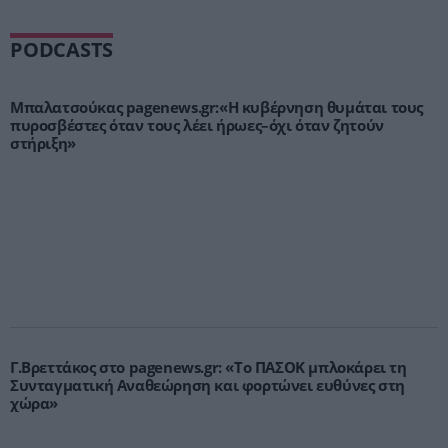
PODCASTS
Μπαλατσούκας pagenews.gr:«Η κυβέρνηση θυμάται τους
πυροσβέστες όταν τους λέει ήρωες–όχι όταν ζητούν
στήριξη»
Γ.Βρεττάκος στο pagenews.gr: «Το ΠΑΣΟΚ μπλοκάρει τη
Συνταγματική Αναθεώρηση και φορτώνει ευθύνες στη
χώρα»