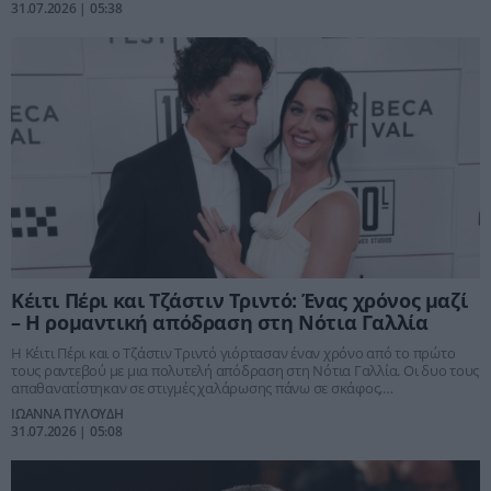
31.07.2026 | 05:38
Κέιτι Πέρι και Τζάστιν Τριντό: Ένας χρόνος μαζί
– Η ρομαντική απόδραση στη Νότια Γαλλία
Η Κέιτι Πέρι και ο Τζάστιν Τριντό γιόρτασαν έναν χρόνο από το πρώτο
τους ραντεβού με μια πολυτελή απόδραση στη Νότια Γαλλία. Οι δυο τους
απαθανατίστηκαν σε στιγμές χαλάρωσης πάνω σε σκάφος,
επιβεβαιώνοντας ότι η σχέση τους παραμένει πιο δυνατή από ποτέ.
ΙΩΑΝΝΑ ΠΥΛΟΥΔΗ
31.07.2026 | 05:08