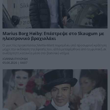
Marius Borg Høiby: Επέστρεψε στο Skaugum με
ηλεκτρονικό βραχιολάκι
Ο γιος της πριγκίπισσας Mette-Marit παραμένει υπό προσωρινή κράτηση
μέχρι την εκδίκαση της έφεσής του, αλλά μεταφέρθηκε από τη φυλακή σε
ανεξάρτητη κατοικία μέσα στο βασιλικό κτήμα.
ΙΩΑΝΝΑ ΠΥΛΟΥΔΗ
05.08.2026 | 04:07