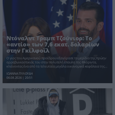
Ντόναλντ Τραμπ Τζούνιορ: Το
«αντίο» των 7,6 εκατ. δολαρίων
στην Γκίλφοϊλ
Ο γιος του Αμερικανού προέδρου εξαγόρασε το μερίδιο της πρώην
αρραβωνιαστικιάς του στην πολυτελή έπαυλη της Φλόριντα,
κλείνοντας ένα από τα τελευταία μεγάλα οικονομικά κεφάλαια της
σχέσης τους.
ΙΩΑΝΝΑ ΠΥΛΟΥΔΗ
06.08.2026 | 20:51