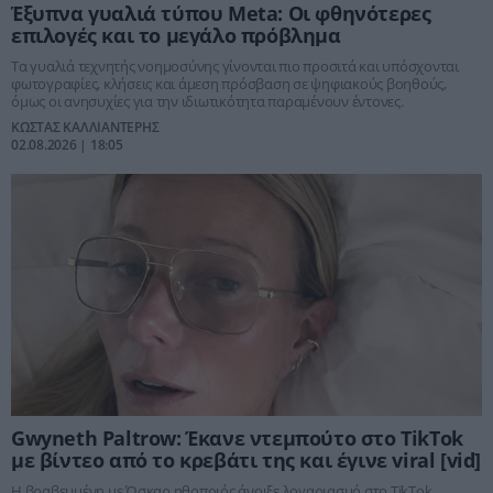
Έξυπνα γυαλιά τύπου Meta: Οι φθηνότερες
επιλογές και το μεγάλο πρόβλημα
Τα γυαλιά τεχνητής νοημοσύνης γίνονται πιο προσιτά και υπόσχονται
φωτογραφίες, κλήσεις και άμεση πρόσβαση σε ψηφιακούς βοηθούς,
όμως οι ανησυχίες για την ιδιωτικότητα παραμένουν έντονες.
ΚΩΣΤΑΣ ΚΑΛΛΙΑΝΤΕΡΗΣ
02.08.2026 | 18:05
Gwyneth Paltrow: Έκανε ντεμπούτο στο TikTok
με βίντεο από το κρεβάτι της και έγινε viral [vid]
Η βραβευμένη με Όσκαρ ηθοποιός άνοιξε λογαριασμό στο TikTok,