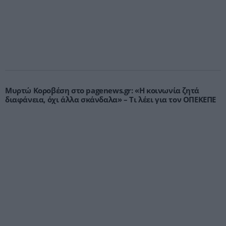
Μυρτώ Κοροβέση στο pagenews.gr: «Η κοινωνία ζητά
διαφάνεια, όχι άλλα σκάνδαλα» – Τι λέει για τον ΟΠΕΚΕΠΕ