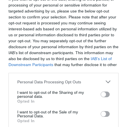
processing of your personal or sensitive information for
targeted advertising by us, please use the below opt-out
section to confirm your selection. Please note that after your
EUROVISION 2026
ΣΟΥΗΔΙΑ
opt-out request is processed you may continue seeing
interest-based ads based on personal information utilized by
ΔΕΙΤΕ ΠΡΩΤΟΙ
ΟΛΑ ΤΑ ΝΕΑ ΤΟΥ PAGENEWS ΣΤΟ
us or personal information disclosed to third parties prior to
GOOGLE NEWS
your opt-out. You may separately opt-out of the further
disclosure of your personal information by third parties on the
Σχετικά άρθρα:
IAB’s list of downstream participants. This information may
also be disclosed by us to third parties on the
IAB’s List of
➤ Ακύλας για Eurovision: «Μας αποθέωναν τα
Downstream Participants
that may further disclose it to other
στοιχήματα και τελικά κατέρρευσαν όλα!»
third parties.
➤ Eurovision 2026: Χιλιάδες Βούλγαροι πανηγυρίζουν
Please note that this website/app uses one or more Google
Personal Data Processing Opt Outs
τη νίκη της Dara με το «Bangaranga»
services and may gather and store information including but
not limited to your visit or usage behaviour. You may click to
I want to opt-out of the Sharing of my
➤ Eurovision: Επέστρεψε στην Ελλάδα ο Ακύλας –
personal data.
grant or deny consent to Google and its third-party tags to
“Ελπίζω να σας έκανα περήφανους”
Opted In
use your data for below specified purposes in below Google
➤ Δημιουργός του “My Number One” για Ακύλα: “Τον
consent section.
I want to opt-out of the Sale of my
ανέβασαν και μέσα σε έναν μήνα τον έκαναν Θεό”
Personal Data.
Opted In
➤ Eurovision 2026: Ποια είναι η 27χρονη Dara που