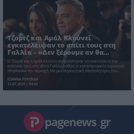
Τζορτζ και Αμάλ Κλούνεϊ
εγκατέλειψαν το σπίτι τους στη
Γαλλία – «Δεν ξέρουμε αν θα
σωθεί»
Ο Τζορτζ και η Αμάλ Κλούνεϊ αναγκάστηκαν να εκκενώσουν την
κατοικία τους στη νότια Γαλλία, καθώς οι καταστροφικές πυρκαγιές
πλησίασαν την περιοχή. Με μια συγκινητική επιστολή προς τον
δήμαρχο της πόλης εξέφρασαν την αγωνία τους για το αν το σπίτι
ΙΩΑΝΝΑ ΠΥΛΟΥΔΗ
τους θα αντέξει, αλλά και τη στήριξή τους στην τοπική κοινωνία.
31.07.2026 | 04:42
pagenews
.
gr