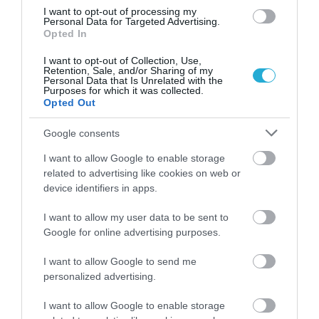
κατέκτησε την κορυφή με το «Bangaranga»
I want to opt-out of processing my
Personal Data for Targeted Advertising.
➤ Ακύλας μετά τη Eurovision: «Στενοχωρήθηκα για τη
Opted In
10η θέση – Δεν ήθελα να σας απογοητεύσω»
I want to opt-out of Collection, Use,
Retention, Sale, and/or Sharing of my
Personal Data that Is Unrelated with the
Purposes for which it was collected.
Opted Out
Google consents
I want to allow Google to enable storage
related to advertising like cookies on web or
device identifiers in apps.
I want to allow my user data to be sent to
Google for online advertising purposes.
I want to allow Google to send me
personalized advertising.
ΡΟΗ ΕΙΔΗΣΕΩΝ
I want to allow Google to enable storage