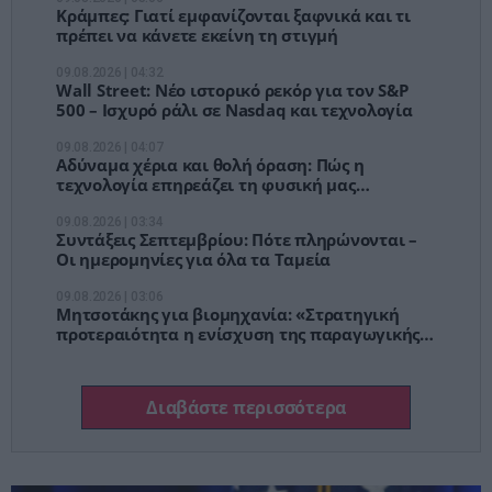
Κράμπες: Γιατί εμφανίζονται ξαφνικά και τι
πρέπει να κάνετε εκείνη τη στιγμή
09.08.2026 | 04:32
Wall Street: Νέο ιστορικό ρεκόρ για τον S&P
500 – Ισχυρό ράλι σε Nasdaq και τεχνολογία
09.08.2026 | 04:07
Αδύναμα χέρια και θολή όραση: Πώς η
τεχνολογία επηρεάζει τη φυσική μας
κατάσταση
09.08.2026 | 03:34
Συντάξεις Σεπτεμβρίου: Πότε πληρώνονται –
Οι ημερομηνίες για όλα τα Ταμεία
09.08.2026 | 03:06
Μητσοτάκης για βιομηχανία: «Στρατηγική
προτεραιότητα η ενίσχυση της παραγωγικής
βάσης»
Διαβάστε περισσότερα