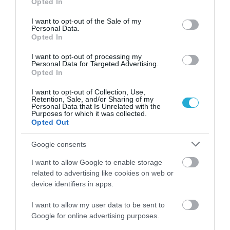
➤ Νέα ένταση Αθήνας–Άγκυρας: Η Τουρκία επαναφέρει
Opted In
use your data for below specified purposes in below Google
θέμα «τουρκικής μειονότητας» στη Θράκη με φόντο τα
consent section.
I want to opt-out of the Sale of my
σχολεία
Personal Data.
Opted In
➤ Οι «27» βάζουν όρους στην Άγκυρα: Κυπριακό,
Διεθνές Δίκαιο και τέλος στις απειλές
I want to opt-out of processing my
Personal Data for Targeted Advertising.
➤ ΣΟΚ ΣΤΗΝ ΑΓΚΥΡΑ; Οι ΗΠΑ ανοίγουν τον δρόμο για
Opted In
τα Switchblade στην Ελλάδα – Το νέο «όπλο-
φάντασμα»
I want to opt-out of Collection, Use,
Retention, Sale, and/or Sharing of my
Personal Data that Is Unrelated with the
Purposes for which it was collected.
Opted Out
Google consents
I want to allow Google to enable storage
related to advertising like cookies on web or
device identifiers in apps.
I want to allow my user data to be sent to
Google for online advertising purposes.