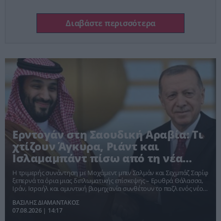
Διαβάστε περισσότερα
Ερντογάν στη Σαουδική Αραβία: Τι
χτίζουν Άγκυρα, Ριάντ και
Ισλαμαμπάντ πίσω από τη νέα
συμμαχία;
Η τριμερής συνάντηση με Μοχάμεντ μπιν Σαλμάν και Σεχμπάζ Σαρίφ
ξεπερνά τα όρια μιας διπλωματικής επίσκεψης – Ερυθρά Θάλασσα,
Ιράν, Ισραήλ και αμυντική βιομηχανία συνθέτουν το παζλ ενός νέου
περιφερειακού μηχανισμού ισχύος
ΒΑΣΙΛΗΣ ΔΙΑΜΑΝΤΑΚΟΣ
07.08.2026 | 14:17