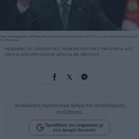
Πηγή Φωτογραφίας: AP Photo//Νομοθετικό σοκ στην Άγκυρα: ΑΟΖ 200 ν.μ. από Ερντογάν σε Αιγαίο &
Αν. Μεσόγειο
PAGENEWS.GR
/
ΓΕΩΠΟΛΙΤΙΚΑ
/
ΝΟΜΟΘΕΤΙΚΟ ΣΟΚ ΣΤΗΝ ΑΓΚΥΡΑ: ΑΟΖ
200 Ν.Μ. ΑΠΟ ΕΡΝΤΟΓΑΝ ΣΕ ΑΙΓΑΙΟ & ΑΝ. ΜΕΣΟΓΕΙΟ
Ανακαλύψτε περισσότερα άρθρα στα αποτελέσματα
αναζήτησης
Προσθήκη του pagenews.gr
στο Google Discover