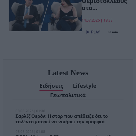
Θεμιστοκλέους
στο
pagenews.gr:
«Το νέο ΕΣΥ
14.07.2026 | 18:38
είναι ήδη εδώ
30 min
– Τέλος στις
αναμονές των
χειρουργείων»
Latest News
Ειδήσεις
Lifestyle
Γεωπολιτικά
08.08.2026 | 01:36
Σαρλίζ Θερόν: Η σταρ που απέδειξε ότι το
ταλέντο μπορεί να νικήσει την ομορφιά
08.08.2026 | 01:08