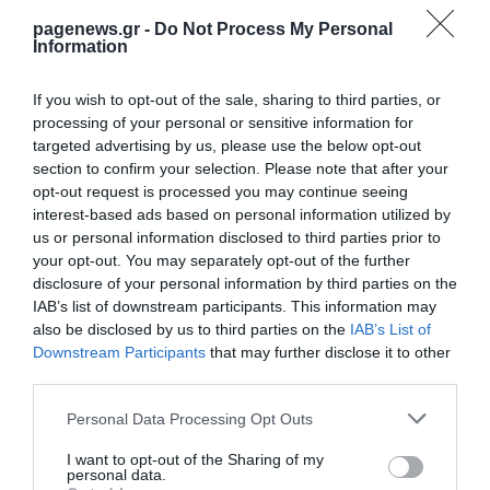
pagenews.gr -
Do Not Process My Personal
Information
ΑΓΚΥΡΑ
ΕΡΝΤΟΓΑΝ
ΤΟΥΡΚΙΑ
If you wish to opt-out of the sale, sharing to third parties, or
processing of your personal or sensitive information for
ΔΕΙΤΕ ΠΡΩΤΟΙ
ΟΛΑ ΤΑ ΝΕΑ ΤΟΥ PAGENEWS ΣΤΟ
targeted advertising by us, please use the below opt-out
GOOGLE NEWS
section to confirm your selection. Please note that after your
opt-out request is processed you may continue seeing
Σχετικά άρθρα:
interest-based ads based on personal information utilized by
us or personal information disclosed to third parties prior to
➤ Βρυξέλλες–Άγκυρα: Το νέο ευρωπαϊκό χαρτί στο
your opt-out. You may separately opt-out of the further
Κυπριακό – Η ΕΕ ενεργοποιεί πίεση μέσω των
disclosure of your personal information by third parties on the
ευρωτουρκικών
IAB’s list of downstream participants. This information may
also be disclosed by us to third parties on the
IAB’s List of
➤ «Θερμαίνει» ξανά την Ανατολική Μεσόγειο η
Downstream Participants
that may further disclose it to other
Άγκυρα–Τουρκικά ΜΜΕ βλέπουν σύγκρουση για την
third parties.
κυπριακή ΑΟΖ
➤ Η Άγκυρα υψώνει νέο τείχος στο Κυπριακό–Ο Φιντάν
Please note that this website/app uses one or more Google
Personal Data Processing Opt Outs
επαναφέρει το δόγμα 2 κρατών πριν από την
services and may gather and store information including but
αποστολή Γκουτέρες
not limited to your visit or usage behaviour. You may click to
I want to opt-out of the Sharing of my
personal data.
grant or deny consent to Google and its third-party tags to