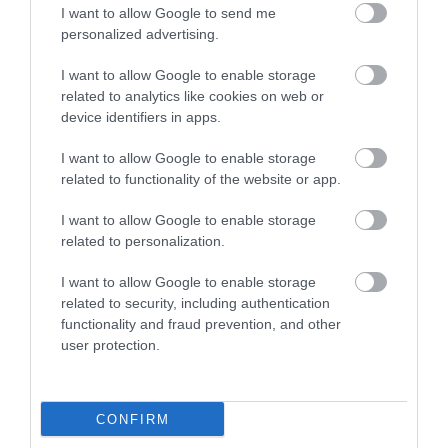
I want to allow Google to send me
personalized advertising.
I want to allow Google to enable storage
ΡΟΗ ΕΙΔΗΣΕΩΝ
related to analytics like cookies on web or
Συναγερμός στα αμερικανικά
device identifiers in apps.
οπλοστάσια:58,6 δισ. δολάρια για Patriot–
Η Ουάσιγκτον περνά σε «πολεμική
I want to allow Google to enable storage
παραγωγή»
ΒΑΣΙΛΗΣ ΔΙΑΜΑΝΤΑΚΟΣ
related to functionality of the website or app.
07.08.2026 | 15:59
I want to allow Google to enable storage
Ισραήλ–Τουρκία στα άκρα: Ο Σαάρ
«χτύπησε» τον Φιντάν με Κύπρο – Γιατί η
related to personalization.
σύγκρουση πλέον ξεπερνά τη Γάζα
I want to allow Google to enable storage
ΒΑΣΙΛΗΣ ΔΙΑΜΑΝΤΑΚΟΣ
07.08.2026 | 14:23
related to security, including authentication
functionality and fraud prevention, and other
Ερντογάν στη Σαουδική Αραβία: Τι χτίζουν
user protection.
Άγκυρα, Ριάντ και Ισλαμαμπάντ πίσω από
τη νέα συμμαχία;
ΒΑΣΙΛΗΣ ΔΙΑΜΑΝΤΑΚΟΣ
07.08.2026 | 14:17
CONFIRM