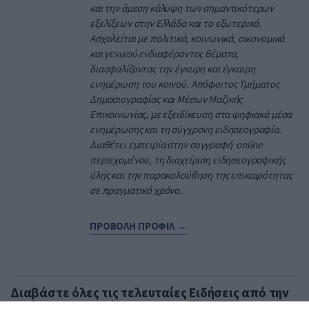
και την άμεση κάλυψη των σημαντικότερων
εξελίξεων στην Ελλάδα και το εξωτερικό.
Ασχολείται με πολιτικά, κοινωνικά, οικονομικά
και γενικού ενδιαφέροντος θέματα,
διασφαλίζοντας την έγκυρη και έγκαιρη
ενημέρωση του κοινού. Απόφοιτος Τμήματος
Δημοσιογραφίας και Μέσων Μαζικής
Επικοινωνίας, με εξειδίκευση στα ψηφιακά μέσα
ενημέρωσης και τη σύγχρονη ειδησεογραφία.
Διαθέτει εμπειρία στην συγγραφή online
περιεχομένου, τη διαχείριση ειδησεογραφικής
ύλης και την παρακολούθηση της επικαιρότητας
σε πραγματικό χρόνο.
ΠΡΟΒΟΛΗ ΠΡΟΦΙΛ →
Διαβάστε όλες τις τελευταίες
Ειδήσεις
από την
Ελλάδα και τον Κόσμο