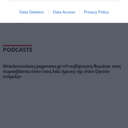
Νέος άξονας ισχύος στη Μέση Ανατολή:
Σαουδική Αραβία, Τουρκία και Πακιστάν
υπογράφουν κοινό αμυντικό σύμφωνο
Data Deletion
Data Access
Privacy Policy
ΒΑΣΙΛΗΣ ΔΙΑΜΑΝΤΑΚΟΣ
07.08.2026 | 14:08
PODCASTS
Μπαλατσούκας pagenews.gr:«Η κυβέρνηση θυμάται τους
πυροσβέστες όταν τους λέει ήρωες–όχι όταν ζητούν
στήριξη»