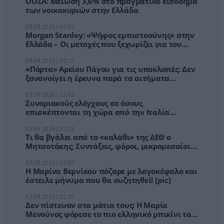
ΟΟΣΑ: Μείωση 3,6% στο πραγματικό εισόδημα
των νοικοκυριών στην Ελλάδα
08.08.2026 | 00:36
Morgan Stanley: «Ψήφος εμπιστοσύνης» στην
Ελλάδα – Οι μετοχές που ξεχωρίζει για τον
Αύγουστο
08.08.2026 | 00:15
«Πόρτα» Αρείου Πάγου για τις υποκλοπές: Δεν
ξανανοίγει η έρευνα παρά τα αιτήματα
Σαμαρά και Σπίρτζη
07.08.2026 | 23:45
Συνοριακούς ελέγχους σε όσους
επισκέπτονται τη χώρα από την Ιταλία
ανακοίνωσε η Ισπανία
07.08.2026 | 23:23
Τι θα βγάλει από το «καλάθι» της ΔΕΘ ο
Μητσοτάκης; Συντάξεις, φόροι, μικρομεσαίοι
και €1,1 δισ. για ενέργεια
07.08.2026 | 22:55
Η Μαρίνα Βερνίκου πόζαρε με λαγοκέφαλο και
έστειλε μήνυμα που θα συζητηθεί! [pic]
07.08.2026 | 22:40
Δεν πίστευαν στα μάτια τους: Η Μαρία
Μενούνος φόρεσε το πιο ελληνικό μπικίνι του
καλοκαιριού! [pics]