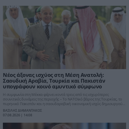
Νέος άξονας ισχύος στη Μέση Ανατολή:
Σαουδική Αραβία, Τουρκία και Πακιστάν
υπογράφουν κοινό αμυντικό σύμφωνο
Η συμφωνία στη Μέκκα φέρνει κοντά τρεις από τις ισχυρότερες
σουνιτικές δυνάμεις της περιοχής – Το ΝΑΤΟϊκό βάρος της Τουρκίας, το
πυρηνικό Πακιστάν και η σαουδαραβική οικονομική ισχύς δημιουργούν
νέα δεδομένα απέναντι σε Ιράν, Ισραήλ και στην αβεβαιότητα της
ΒΑΣΙΛΗΣ ΔΙΑΜΑΝΤΑΚΟΣ
αμερικανικής ομπρέλας ασφαλείας
07.08.2026 | 14:08