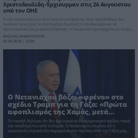
Χριστοδουλίδη–Έρχιουρμαν στις 26 Αυγούστου
υπό τον ΟΗΕ
Η νέα συνάντηση των δύο ηγετών εντάσσεται στην προσπάθεια του
Αντόνιο Γκουτέρες να διατηρήσει ζωντανή τη διαδικασία και να
προετοιμάσει διευρυμένη διάσκεψη. Η Λευκωσία προσέρχεται με στόχο
την επανέναρξη ουσιαστικών συνομιλιών, ενώ η επιμονή της Άγκυρας
ΒΑΣΙΛΗΣ ΔΙΑΜΑΝΤΑΚΟΣ
στη λύση δύο κρατών παραμένει το μεγάλο εμπόδιο.
05.08.2026 | 23:00
Ο Νετανιάχου βάζει «φρένο» στο
σχέδιο Τραμπ για τη Γάζα: «Πρώτα
αφοπλισμός της Χαμάς, μετά
αποχώρηση»
Το Ισραήλ δηλώνει ότι δεν έχει εγκρίνει το αμερικανικό σχέδιο, παρά
την αποδοχή του από τη Χαμάς. Ο Νετανιάχου επιμένει ότι ο
ισραηλινός στρατός θα παραμείνει στο περίπου 60% της Γάζας μέχρι
να ολοκληρωθούν ο πλήρης αφοπλισμός της οργάνωσης και η