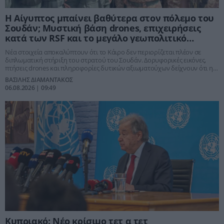
Η Αίγυπτος μπαίνει βαθύτερα στον πόλεμο του
Σουδάν; Μυστική βάση drones, επιχειρήσεις
κατά των RSF και το μεγάλο γεωπολιτικό
στοίχημα του Σίσι
Νέα στοιχεία αποκαλύπτουν ότι το Κάιρο δεν περιορίζεται πλέον σε
διπλωματική στήριξη του στρατού του Σουδάν. Δορυφορικές εικόνες,
πτήσεις drones και πληροφορίες δυτικών αξιωματούχων δείχνουν ότι η
Αίγυπτος έχει εξελιχθεί σε κρίσιμο παράγοντα του πολέμου, επιχειρώντας
ΒΑΣΙΛΗΣ ΔΙΑΜΑΝΤΑΚΟΣ
να διασφαλίσει την επιβίωση του στρατηγού Αμπντέλ Φατάχ αλ-
06.08.2026 | 09:49
Μπουρχάν και να προστατεύσει τα δικά της ζωτικά συμφέροντα στον
Νείλο και την περιοχή.
Κυπριακό: Νέο κρίσιμο τετ α τετ