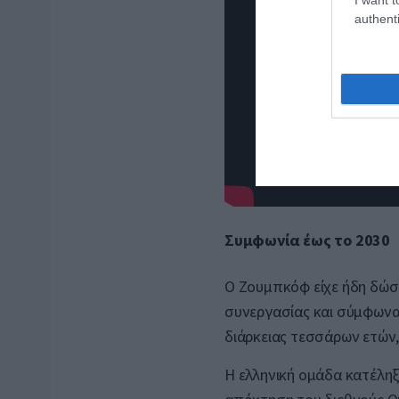
authenti
Συμφωνία έως το 2030
Ο Ζουμπκόφ είχε ήδη δώσε
συνεργασίας και σύμφωνα
διάρκειας τεσσάρων ετών, 
Η ελληνική ομάδα κατέλη