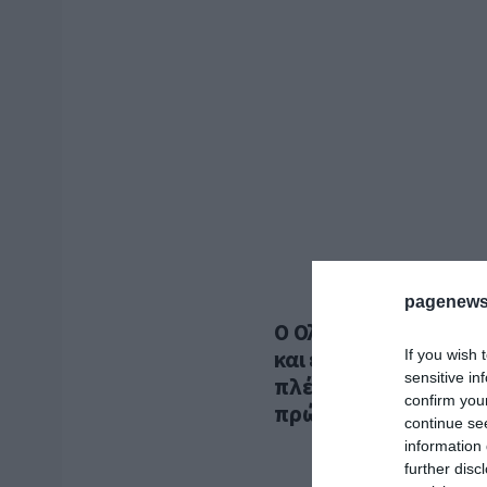
pagenews
Ο Ολεξάντρ Ζουμπκόφ
και εργομετρικές εξε
If you wish 
sensitive in
πλέον ένα βήμα πριν
confirm you
πρώτης μεγάλης μετ
continue se
information 
further disc