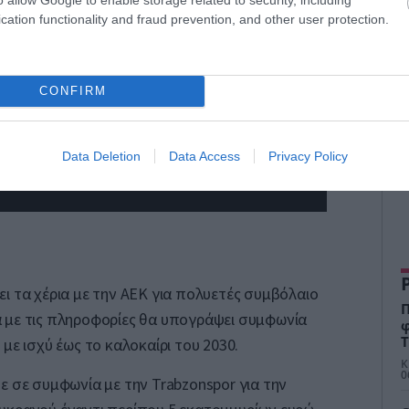
cation functionality and fraud prevention, and other user protection.
CONFIRM
Data Deletion
Data Access
Privacy Policy
ι τα χέρια με την ΑΕΚ για πολυετές συμβόλαιο
Π
 με τις πληροφορίες θα υπογράψει συμφωνία
φ
Τ
με ισχύ έως το καλοκαίρι του 2030.
Κ
0
ξε σε συμφωνία με την
Trabzonspor
για την