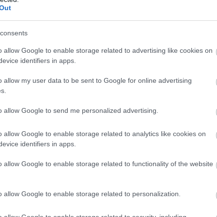
τελική ευθεία για την ολοκλήρωση της
Out
r Zubkov
, καθώς ο 29χρονος Ουκρανός
consents
ε όλες τις απαραίτητες ιατρικές και
την Αθήνα.
o allow Google to enable storage related to advertising like cookies on
evice identifiers in apps.
ής αφίχθη στην ελληνική πρωτεύουσα το πρωί
o allow my user data to be sent to Google for online advertising
ίνησε τη διαδικασία των εξετάσεων, η οποία
s.
λήματα. Παράλληλα διευθετήθηκαν και οι
της συμφωνίας, με αποτέλεσμα να απομένει
to allow Google to send me personalized advertising.
ακοίνωση από την Ένωση.
o allow Google to enable storage related to analytics like cookies on
αγραφής αναμένεται μέσα στην Τετάρτη,
evice identifiers in apps.
τη προσθήκη της ΑΕΚ στο φετινό μεταγραφικό
o allow Google to enable storage related to functionality of the website
o allow Google to enable storage related to personalization.
o allow Google to enable storage related to security, including