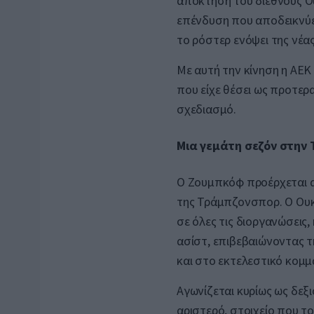
απόκτηση του διεθνούς Ο
επένδυση που αποδεικνύει
το ρόστερ ενόψει της νέα
Με αυτή την κίνηση η ΑΕΚ 
που είχε θέσει ως προτερ
σχεδιασμό.
Μια γεμάτη σεζόν στην 
Ο Ζουμπκόφ προέρχεται α
της Τράμπζονσπορ. Ο Ου
σε όλες τις διοργανώσεις
ασίστ, επιβεβαιώνοντας τ
και στο εκτελεστικό κομμά
Αγωνίζεται κυρίως ως δεξι
αριστερό, στοιχείο που το