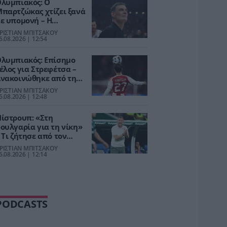
λυμπιακός: Ο
παρτζώκας χτίζει ξανά
ε υπομονή – Η
κκρεμότητα με
ΡΙΣΤΙΑΝ ΜΠΙΤΣΑΚΟΥ
Γουόκαπ
6.08.2026 | 12:54
λυμπιακός: Επίσημο
έλος για Στρεφέτσα –
νακοινώθηκε από την
Παλέρμο
ΡΙΣΤΙΑΝ ΜΠΙΤΣΑΚΟΥ
6.08.2026 | 12:48
ίστρουπ: «Στη
ουλγαρία για τη νίκη»
 Τι ζήτησε από τον
αναθηναϊκό
ΡΙΣΤΙΑΝ ΜΠΙΤΣΑΚΟΥ
6.08.2026 | 12:14
PODCASTS