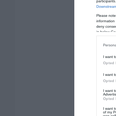
participants
Downstream 
Please note
information 
deny consent
in below Go
Persona
I want t
Opted 
I want t
Opted 
I want 
Advertis
Opted 
I want t
of my P
was col