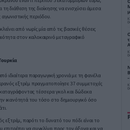
υκρανού έναντι περίπου 5 εκατομμυρίων ευρώ,
Ο
Μ
 τη διάθεση της διοίκησης να ενισχύσει άμεσα
μ
ς αγωνιστικής περιόδου.
ε
Κ
0
κλείνει από νωρίς μία από τις βασικές θέσεις
Ο
αιότητα στον καλοκαιρινό μεταγραφικό
τ
Α
Κ
0
Τουρκία
Ν
Β
πό ιδιαίτερα παραγωγική χρονιά με τη φανέλα
–
κρανός εξτρέμ πραγματοποίησε 37 συμμετοχές
Π
Κ
0
, καταγράφοντας τέσσερα γκολ και δώδεκα
ην ικανότητά του τόσο στο δημιουργικό όσο
τι.
ός εξτρέμ, παρότι το δυνατό του πόδι είναι το
υ επιτρέπει να συγκλίνει προς τον άξονα και να