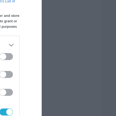
B’s List of
er and store
to grant or
ed purposes