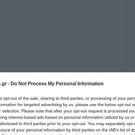
.gr -
Do Not Process My Personal Information
 πέρασε με επιτυχία τις ιατρικές
τάσεις, με την ΑΕΚ να βρίσκεται
to opt-out of the sale, sharing to third parties, or processing of your per
formation for targeted advertising by us, please use the below opt-out s
 από την επίσημη ανακοίνωση της
r selection. Please note that after your opt-out request is processed y
αγραφής του καλοκαιριού.
eing interest-based ads based on personal information utilized by us or
disclosed to third parties prior to your opt-out. You may separately opt-
losure of your personal information by third parties on the IAB’s list of