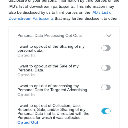
disclosure of your personal information by third parties on the
εξειδίκευση στις Διεθνείς Σχέσεις και τη
IAB’s list of downstream participants. This information may
Γεωπολιτική.
also be disclosed by us to third parties on the
IAB’s List of
Downstream Participants
that may further disclose it to other
ΠΡΟΒΟΛΗ ΠΡΟΦΙΛ →
third parties.
Please note that this website/app uses one or more Google
Personal Data Processing Opt Outs
services and may gather and store information including but
not limited to your visit or usage behaviour. You may click to
I want to opt-out of the Sharing of my
Διαβάστε όλες τις τελευταίες
Ειδήσεις
από την
personal data.
grant or deny consent to Google and its third-party tags to
Opted In
Ελλάδα και τον Κόσμο
use your data for below specified purposes in below Google
consent section.
I want to opt-out of the Sale of my
Personal Data.
Opted In
VOUCHER
ΝΤΑΝΤΑΔΕΣ ΤΗΣ ΓΕΙΤΟΝΙΑΣ
I want to opt-out of processing my
ΝΤΑΝΤΑΔΕΣ ΤΗΣ ΓΕΙΤΟΝΙΑΣ VOUCHER
Personal Data for Targeted Advertising.
Opted In
ΔΕΙΤΕ ΠΡΩΤΟΙ
ΟΛΑ ΤΑ ΝΕΑ ΤΟΥ PAGENEWS ΣΤΟ
I want to opt-out of Collection, Use,
GOOGLE NEWS
Retention, Sale, and/or Sharing of my
Personal Data that Is Unrelated with the
Purposes for which it was collected.
Opted Out
Σχετικά άρθρα: