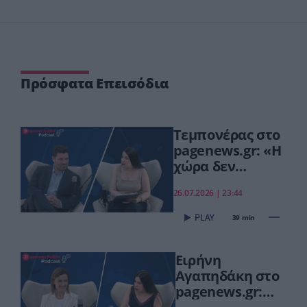
Πρόσφατα Επεισόδια
Τεμπονέρας στο
pagenews.gr: «Η
χώρα δεν
αντέχει άλλη
26.07.2026 | 23:44
χαμένη
επταετία»–Τι
39 min
είπε για
οικονομία,
Ειρήνη
ΟΠΕΚΕΠΕ,Τσίπρα
Αγαπηδάκη στο
pagenews.gr: