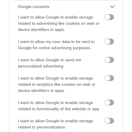
Google consents
➤ Βρεφονηπιακοί Σταθμοί: Ποιοι δικαιούνται voucher –
Μέχρι πότε οι αιτήσεις
I want to allow Google to enable storage
related to advertising like cookies on web or
➤ Τουρισμός για Όλους 2026: Άνοιξε η πλατφόρμα –
device identifiers in apps.
Ποια ΑΦΜ προηγούνται
➤ Voucher για παιδικούς σταθμούς 2026-2027: Ποιοι
I want to allow my user data to be sent to
παίρνουν δωρεάν θέση – Έως πότε οι αιτήσεις
Google for online advertising purposes.
➤ Τουρισμός για Όλους 2026-2027: Ποιοι είναι οι
I want to allow Google to send me
δικαιούχοι και πόσα χρήματα θα λάβουν
personalized advertising.
➤ Τουρισμός για Όλους 2026-2027: “ΚΛΕΙΔΩΣΕ”!
Ανακοινώθηκε ΗΜΕΡΟΜΗΝΙΑ- Ξεκινούν οι αιτήσεις
I want to allow Google to enable storage
related to analytics like cookies on web or
➤ Voucher για smartphone μέχρι 70 ευρώ: Ποιοι
device identifiers in apps.
δικαιούνται χρήματα
I want to allow Google to enable storage
related to functionality of the website or app.
I want to allow Google to enable storage
related to personalization.