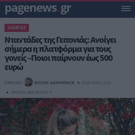
pagenews
.
gr
ΟΔΗΓΟΣ
Νταντάδες της Γειτονιάς: Ανοίγει
σήμερα η πλατφόρμα για τους
γονείς –Ποιοι παίρνουν έως 500
ευρώ
ΕΠΙΜΕΛΕΙΑ
ΒΑΣΙΛΗΣ ΔΙΑΜΑΝΤΑΚΟΣ
03.06.2026 | 12:03
ΧΡΟΝΟΣ ΑΝΑΓΝΩΣΗΣ 4 '