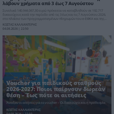
λάβουν χρήματα από 3 έως 7 Αυγούστου
Συνολικά 140.944.067,30 ευρώ πρόκειται να καταβληθούν σε 192.717
δικαιούχους κατά την περίοδο από τις 3 έως και τις 7 Αυγούστου 2026,
στο πλαίσιο των προγραμματισμένων πληρωμών του e-ΕΦΚΑ και της
Δημόσιας Υπηρεσίας Απασχόλησης (ΔΥΠΑ).
ΚΩΣΤΑΣ ΚΑΛΛΙΑΝΤΕΡΗΣ
04.08.2026 | 22:50
Voucher για παιδικούς σταθμούς
2026-2027: Ποιοι παίρνουν δωρεάν
θέση – Έως πότε οι αιτήσεις
Άνοιξαν οι αιτήσεις για τα voucher – Οι δικαιούχοι και η προθεσμία
ΚΩΣΤΑΣ ΚΑΛΛΙΑΝΤΕΡΗΣ
04.08.2026 | 22:10