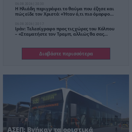
06.08.2026 | 20:30
Η Ηλιάδη περιγράφει το θαύμα που έζησε και
πώς είδε τον Χριστό: «Ήταν ό,τι πιο όμορφο
έχω δει στη ζωή μου»
06.08.2026 | 20:17
Ιράν: Τελεσίγραφο προς τις χώρες του Κόλπου
– «Σταματήστε τον Τραμπ, αλλιώς θα σας
χτυπήσουμε»
Διαβάστε περισσότερα
ΑΣΕΠ: Βγήκαν τα οριστικά