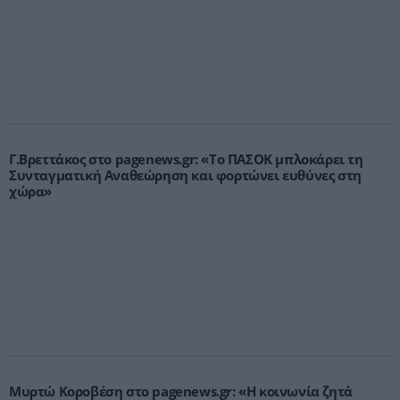
Γ.Βρεττάκος στο pagenews.gr: «Το ΠΑΣΟΚ μπλοκάρει τη
Συνταγματική Αναθεώρηση και φορτώνει ευθύνες στη
χώρα»
Μυρτώ Κοροβέση στο pagenews.gr: «Η κοινωνία ζητά