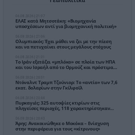
06.08.2026 | 21:07
ΕΛΑΣ κατά Μητσοτάκη: «Βιομηχανία
υποσχέσεων αντί για βιομηχανική πολιτική»
06.08.2026 | 21:06
Ολυμπιακός: Έχει μάθει να ζει με την πίεση
και να πετυχαίνει στους μεγάλους στόχους
06.08.2026 | 21:01
Το Ιράν εξετάζει «μπλόκο» σε πλοία των ΗΠΑ
και του Ισραήλ από το Ορμούζ και πρόστιμα
έως 20% του φορτίου
06.08.2026 | 20:51
Ντόναλντ Τραμπ Τζούνιορ: Το «αντίο» των 7,6
εκατ. δολαρίων στην Γκίλφοϊλ
06.08.2026 | 20:44
Πυρκαγιές: 325 αυτοψίες κτιρίων στις
πληγείσες περιοχές, 118 χαρακτηρίστηκαν
κόκκινα
06.08.2026 | 20:43
Άρης: Ανακοινώθηκε ο Μοκόκα – Ενίσχυση
στην περιφέρεια για τους «κίτρινους»