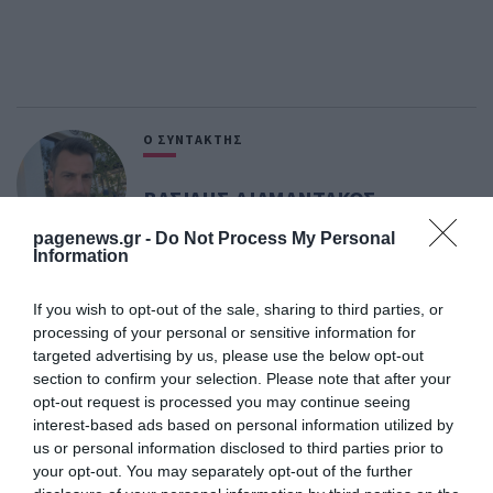
Ο ΣΥΝΤΑΚΤΗΣ
ΒΑΣΙΛΗΣ ΔΙΑΜΑΝΤΑΚΟΣ
ΔΗΜΟΣΙΟΓΡΑΦΟΣ ΔΙΕΘΝΟΥΣ ΠΟΛΙΤΙΚΗΣ &
pagenews.gr -
Do Not Process My Personal
ΓΕΩΠΟΛΙΤΙΚΗΣ ΑΝΑΛΥΣΗΣ
Information
Καλύπτει διεθνείς πολιτικές εξελίξεις,
γεωπολιτικές ανακατατάξεις, διπλωματικές
If you wish to opt-out of the sale, sharing to third parties, or
σχέσεις και ζητήματα διεθνούς ασφάλειας.
processing of your personal or sensitive information for
Διαθέτει περισσότερα από 20 χρόνια εμπειρίας
targeted advertising by us, please use the below opt-out
στο διεθνές πολιτικό και γεωπολιτικό ρεπορτάζ,
section to confirm your selection. Please note that after your
opt-out request is processed you may continue seeing
έχοντας παρακολουθήσει σημαντικά γεγονότα
interest-based ads based on personal information utilized by
που διαμόρφωσαν το παγκόσμιο πολιτικό
us or personal information disclosed to third parties prior to
σκηνικό. Απόφοιτος του Τμήματος Διεθνών και
your opt-out. You may separately opt-out of the further
Ευρωπαϊκών Σπουδών, με μεταπτυχιακή