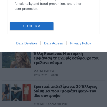
functionality and fraud prevention, and other
ΒΑΣΙΛΗΣ ΔΙΑΜΑΝΤΑΚΟΣ
user protection.
23.01.2022 | 00:10
Jon Tenney: Το νέο φλέρτ της της
Carrie Bradshaw στο «And Just Like
CONFIRM
That»
ΑΦΡΟΔΙΤΗ ΠΑΝΟΥ
15.01.2022 | 19:16
Data Deletion
Data Access
Privacy Policy
Έλλη Κοκκίνου: Η ιστορική
εμφάνισή της χωρίς εσώρουχο που
τρέλανε κόσμο
ΜΑΡΙΑ ΠΑΣΣΑ
12.12.2021 | 20:00
Ερωτικά μπλεξίματα: 20 Έλληνες
διάσημοι που «μοιράστηκαν» τον
ίδιο σύντροφο
ΚΩΣΤΑΣ ΚΑΛΛΙΑΝΤΕΡΗΣ