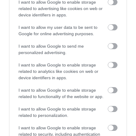
Χριστιάνα Μπέτα: Η κόρη της
I want to allow Google to enable storage
Θεοδωρίδου με τον γιο του εκδότη
related to advertising like cookies on web or
Λυμπέρη έχουν σχέση
device identifiers in apps.
ΚΩΣΤΑΣ ΚΑΛΛΙΑΝΤΕΡΗΣ
I want to allow my user data to be sent to
29.05.2023 | 13:14
Google for online advertising purposes.
Κλόε Καρντάσιαν: Μετά τον Τρίσταν
I want to allow Google to send me
Τόμπσον βρήκε τον έρωτα σε
personalized advertising.
επενδυτή κεφαλαίων
ΚΩΣΤΑΣ ΚΑΛΛΙΑΝΤΕΡΗΣ
I want to allow Google to enable storage
23.06.2022 | 06:08
related to analytics like cookies on web or
device identifiers in apps.
Mike: Με νέα σύντροφο μετά τον
χωρισμό του από την Έλενα
I want to allow Google to enable storage
Τσαγκρινού
related to functionality of the website or app.
ΑΦΡΟΔΙΤΗ ΠΑΝΟΥ
I want to allow Google to enable storage
03.04.2022 | 11:23
related to personalization.
Νέος έρωτας για την Πάολα – Ποιος
I want to allow Google to enable storage
είναι ο σύντροφός της
related to security, including authentication