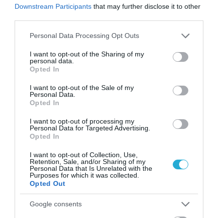
30.10.2024 | 17:32
Downstream Participants
that may further disclose it to other
third parties.
Τατιάνα Μπλάτνικ: O γνωστός και
Please note that this website/app uses one or more Google
πολύ πλούσιος επιχειρηματίας που
Personal Data Processing Opt Outs
ερωτεύτηκε μετά το διαζύγιο
services and may gather and store information including but
not limited to your visit or usage behaviour. You may click to
I want to opt-out of the Sharing of my
personal data.
ΚΩΣΤΑΣ ΚΑΛΛΙΑΝΤΕΡΗΣ
grant or deny consent to Google and its third-party tags to
Opted In
15.05.2024 | 14:48
use your data for below specified purposes in below Google
consent section.
I want to opt-out of the Sale of my
Κατερίνα Λιόλιου: Αυτός είναι ο νέος
Personal Data.
της σύντροφος [pics]
Opted In
ΒΑΣΙΛΗΣ ΔΙΑΜΑΝΤΑΚΟΣ
I want to opt-out of processing my
Personal Data for Targeted Advertising.
08.05.2024 | 15:02
Opted In
Νίκος Παππάς - Βάλια
I want to opt-out of Collection, Use,
Χατζηθεοδώρου: Νέος έρωτας -
Retention, Sale, and/or Sharing of my
Ταξιδάκι για δυο στην Νέα Υόρκη -
Personal Data that Is Unrelated with the
Purposes for which it was collected.
Φόρεσε τα γυαλιά του
Opted Out
ΑΦΡΟΔΙΤΗ ΠΑΝΟΥ
04.01.2024 | 15:35
Google consents