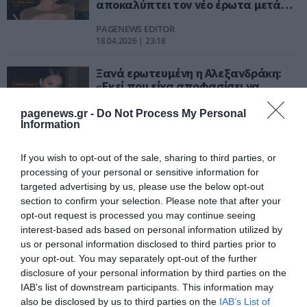
αποκαλύπτει τον νέο έρωτα μετά
από 2 χρόνια!
PAGENEWS EDITOR
18.04.2026 | 23:18
Ξανά ερωτευμένη η Αλεξανδράκη:
«Εκεί που είχα αποφασίσει να
κλείσω την πόρτα, χτύπησε
κάποιος»
pagenews.gr -
Do Not Process My Personal
PAGENEWS EDITOR
Information
19.02.2026 | 15:42
If you wish to opt-out of the sale, sharing to third parties, or
Νέος έρωτας για τον Μάριο
processing of your personal or sensitive information for
Καπότση – Ποια γνωστή ηθοποιός
targeted advertising by us, please use the below opt-out
του έκλεψε την καρδιά;
section to confirm your selection. Please note that after your
opt-out request is processed you may continue seeing
ΑΦΡΟΔΙΤΗ ΠΑΝΟΥ
interest-based ads based on personal information utilized by
01.08.2025 | 13:33
us or personal information disclosed to third parties prior to
your opt-out. You may separately opt-out of the further
Ευχάριστα νέα! Νέος έρωτας στα
disclosure of your personal information by third parties on the
τηλεοπτικό πλατό!
IAB’s list of downstream participants. This information may
ΑΦΡΟΔΙΤΗ ΠΑΝΟΥ
also be disclosed by us to third parties on the
IAB’s List of