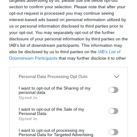
targeted advertising by us, please use the below opt-out
08.02.2024 | 10:14
section to confirm your selection. Please note that after your
opt-out request is processed you may continue seeing
Θύρα 7: «Αυτά που ξέρατε
interest-based ads based on personal information utilized by
τελείωσαν» (pic)
us or personal information disclosed to third parties prior to
your opt-out. You may separately opt-out of the further
ΒΑΣΙΛΗΣ ΔΙΑΜΑΝΤΑΚΟΣ
29.09.2023 | 09:42
disclosure of your personal information by third parties on the
IAB’s list of downstream participants. This information may
also be disclosed by us to third parties on the
IAB’s List of
Θύρα 7: «Δεν θα χαρίσετε ένα
πουλημένο πρωτάθλημα»
Downstream Participants
that may further disclose it to other
third parties.
ΑΦΡΟΔΙΤΗ ΠΑΝΟΥ
06.05.2023 | 19:55
Please note that this website/app uses one or more Google
Personal Data Processing Opt Outs
services and may gather and store information including but
not limited to your visit or usage behaviour. You may click to
I want to opt-out of the Sharing of my
Ξέσπασμα της Θύρας 7 με
personal data.
ανακοίνωση!
grant or deny consent to Google and its third-party tags to
Opted In
use your data for below specified purposes in below Google
ΓΕΡΑΣΙΜΟΣ ΤΣΟΛΗΣ
consent section.
I want to opt-out of the Sale of my
25.04.2023 | 09:20
Personal Data.
Opted In
Οι δηλώσεις του Μίτσελ και ο χαμός
I want to opt-out of processing my
με τη Θύρα 7....
Personal Data for Targeted Advertising.