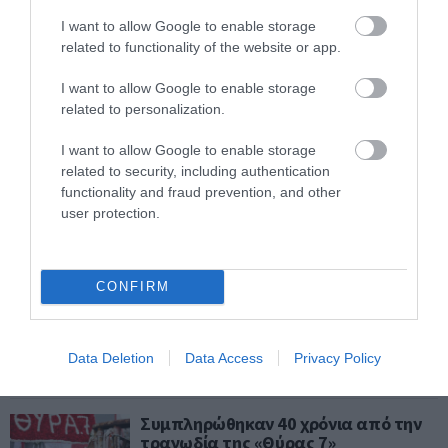
Ολυμπιακός: Ο Βαγγέλης Μαρινάκης
I want to allow Google to enable storage
με ένα λευκό τριαντάφυλλο στο
related to functionality of the website or app.
μνημείο της Θύρας 7
I want to allow Google to enable storage
ΔΕΣΠΟΙΝΑ ΣΟΦΙΑΝΙΔΟΥ
related to personalization.
05.02.2022 | 17:30
I want to allow Google to enable storage
Αλλαγές στα δρομολόγια του Τραμ
related to security, including authentication
την Κυριακή - Συγκέντρωση της
functionality and fraud prevention, and other
Θύρας 7
user protection.
ΔΕΣΠΟΙΝΑ ΣΟΦΙΑΝΙΔΟΥ
14.01.2022 | 19:28
CONFIRM
ΠΑΕ Ολυμπιακός: Σκληρή
ανακοίνωση για τα καπνογόνα
Data Deletion
Data Access
Privacy Policy
ΜΙΧΑΛΗΣ ΟΙΚΟΝΟΜΑΚΟΣ
04.10.2021 | 10:34
Συμπληρώθηκαν 40 χρόνια από την
τραγωδία της «Θύρας 7»