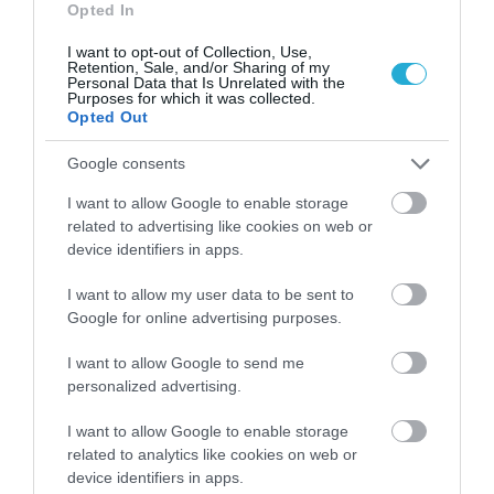
Opted In
ΓΕΡΑΣΙΜΟΣ ΤΣΟΛΗΣ
03.04.2023 | 09:32
I want to opt-out of Collection, Use,
Retention, Sale, and/or Sharing of my
Personal Data that Is Unrelated with the
Η Θύρα 7 εξέφρασε την αλληλεγγύη
Purposes for which it was collected.
της στους οπαδούς του Άρη που
Opted Out
δέχθηκαν επίθεση από τα ΜΑΤ στο
Περιστέρι
Google consents
ΑΦΡΟΔΙΤΗ ΠΑΝΟΥ
07.11.2022 | 17:53
I want to allow Google to enable storage
related to advertising like cookies on web or
Θύρα 7: «Σήμερα την πρόκριση την
device identifiers in apps.
παίρνουμε εμείς»
I want to allow my user data to be sent to
ΓΙΑΝΝΗΣ ΚΟΥΤΡΟΥΜΠΗΣ
Google for online advertising purposes.
27.04.2022 | 18:16
I want to allow Google to send me
Ολυμπιακός: Το συγκινητικό βίντεο
personalized advertising.
για τα 41 χρόνια από την τραγωδία
της Θύρας 7
I want to allow Google to enable storage
ΔΕΣΠΟΙΝΑ ΣΟΦΙΑΝΙΔΟΥ
related to analytics like cookies on web or
07.02.2022 | 20:11
device identifiers in apps.