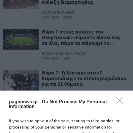
ένδειξη διαμαρτυρίας
ΑΦΡΟΔΙΤΗ ΠΑΝΟΥ
27.04.2024 | 23:55
Θύρα 7 στους παίκτες του
Ολυμπιακού: «Είμαστε δίπλα σας
σε όλα, πάμε να πάρουμε το
πρωτάθλημα»
ΒΑΣΙΛΗΣ ΔΙΑΜΑΝΤΑΚΟΣ
09.03.2024 | 18:51
Θύρα 7: Τελέστηκε στο «Γ.
Καραϊσκάκης» το ετήσιο μνημόσυνο
για τα 21 θύματα
ΒΑΣΙΛΗΣ ΔΙΑΜΑΝΤΑΚΟΣ
09.02.2024 | 00:13
pagenews.gr -
Do Not Process My Personal
Information
Θύρα 7: 43 χρόνια από τη μαύρη
τραγωδία του 1981
If you wish to opt-out of the sale, sharing to third parties, or
processing of your personal or sensitive information for
ΒΑΣΙΛΗΣ ΔΙΑΜΑΝΤΑΚΟΣ