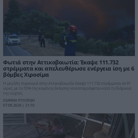
Φωτιά στην Αττικοβοιωτία: Έκαψε 111.732
στρέμματα και απελευθέρωσε ενέργεια ίση με 6
βόμβες Χιροσίμα
Η μεγάλη πυρκαγιά στην Αττικοβοιωτία έκαψε 111.732 στρέμματα σε 91
ώρες, με το 55% της καμένης έκτασης να καταγράφεται κατά τη διάρκεια
της νύχτας
ΙΩΑΝΝΑ ΠΥΛΟΥΔΗ
07.08.2026 | 21:10