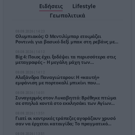
Ειδήσεις
Lifestyle
Γεωπολιτικά
08.08.2026 | 14:23
Ολυμπιακός: Ο Μεντιλίμπαρ ετοιμάζει
Ροντινέι για βασικό δεξί μπακ στη ρεβάνς με
τη Ναϊμέγκεν
08.08.2026 | 14:12
Big 4: Ποιος έχει ξοδέψει τα περισσότερα στις
μεταγραφές – Η μεγάλη μάχη των
εκατομμυρίων
08.08.2026 | 14:12
Αλεξάνδρα Παναγιώταρου: Η «καυτή»
εμφάνιση με πορτοκαλί μπικίνι που
μαγνήτισε τα βλέμματα στη Μύκονο [pics]
08.08.2026 | 14:01
Συναγερμός στον Λυκαβηττό: Βρέθηκε πτώμα
σε σπηλιά κοντά στο εκκλησάκι των Αγίων
Ισιδώρων
08.08.2026 | 13:51
Γιατί οι κεντρικές τράπεζες αγοράζουν χρυσό
σαν να έρχεται καταιγίδα; Το πραγματικό
στοίχημα δεν είναι ο πληθωρισμός
08.08.2026 | 13:51