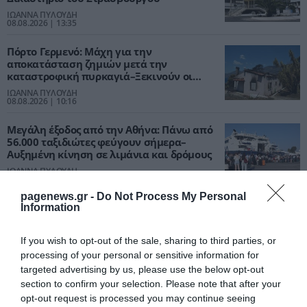
ΙΩΑΝΝΑ ΠΥΛΟΥΔΗ
08.08.2026 | 13:35
Πόρτο Γερμενό: Μάχη για την
αποκατάσταση ζημιών μετά την
καταστροφική πυρκαγιά–Ξεκινούν οι
αποζημιώσεις
ΙΩΑΝΝΑ ΠΥΛΟΥΔΗ
08.08.2026 | 10:16
Μεγάλη έξοδος από την Αθήνα: Πάνω από
56.000 ταξιδιώτες φεύγουν σήμερα–
Αυξημένη κίνηση σε λιμάνια και δρόμους
ΙΩΑΝΝΑ ΠΥΛΟΥΔΗ
08.08.2026 | 10:01
pagenews.gr -
Do Not Process My Personal
Information
If you wish to opt-out of the sale, sharing to third parties, or
PODCASTS
processing of your personal or sensitive information for
targeted advertising by us, please use the below opt-out
section to confirm your selection. Please note that after your
Μπαλατσούκας pagenews.gr:«Η κυβέρνηση θυμάται τους
πυροσβέστες όταν τους λέει ήρωες–όχι όταν ζητούν
opt-out request is processed you may continue seeing