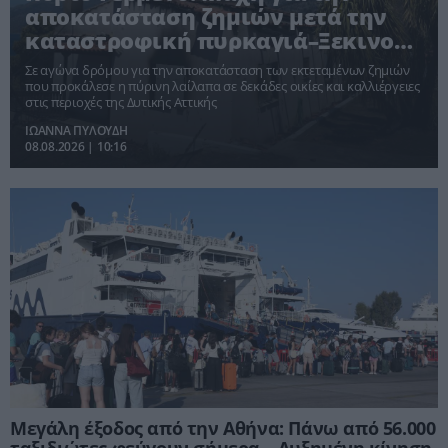
αποκατάσταση ζημιών μετά την
καταστροφική πυρκαγιά–Ξεκινούν
οι αποζημιώσεις
Σε αγώνα δρόμου για την αποκατάσταση των εκτεταμένων ζημιών
που προκάλεσε η πύρινη λαίλαπα σε δεκάδες οικίες και καλλιέργειες
στις περιοχές της Δυτικής Αττικής
ΙΩΑΝΝΑ ΠΥΛΟΥΔΗ
08.08.2026 | 10:16
Μεγάλη έξοδος από την Αθήνα: Πάνω από 56.000