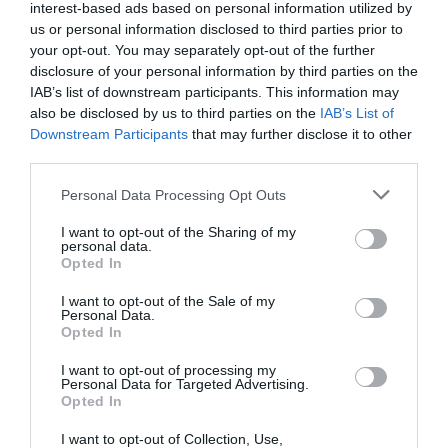
στήριξη»
interest-based ads based on personal information utilized by
us or personal information disclosed to third parties prior to
your opt-out. You may separately opt-out of the further
disclosure of your personal information by third parties on the
IAB’s list of downstream participants. This information may
also be disclosed by us to third parties on the
IAB’s List of
Downstream Participants
that may further disclose it to other
third parties.
Please note that this website/app uses one or more Google
Personal Data Processing Opt Outs
services and may gather and store information including but
Γ.Βρεττάκος στο pagenews.gr: «Το ΠΑΣΟΚ μπλοκάρει τη
not limited to your visit or usage behaviour. You may click to
I want to opt-out of the Sharing of my
Συνταγματική Αναθεώρηση και φορτώνει ευθύνες στη
personal data.
grant or deny consent to Google and its third-party tags to
Opted In
χώρα»
use your data for below specified purposes in below Google
consent section.
I want to opt-out of the Sale of my
Personal Data.
Opted In
I want to opt-out of processing my
Personal Data for Targeted Advertising.
Opted In
I want to opt-out of Collection, Use,