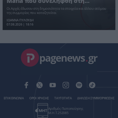
Mafia που συνελήφθη στη
Γερμανία – Για ποιες δολοφονίες
Οι Αρχές έδωσαν στη δημοσιότητα τα στοιχεία και άλλου ατόμου
κατηγορείται
της συμμορίας που καταζητείται
ΙΩΑΝΝΑ ΠΥΛΟΥΔΗ
07.08.2026 | 18:16
pagenews
.
gr
ΕΠΙΚΟΙΝΩΝΙΑ
ΟΡΟΙ ΧΡΗΣΗΣ
ΤΑΥΤΟΤΗΤΑ
ΔΗΛΩΣΗ ΣΥΜΜΟΡΦΩΣΗΣ
Αριθμός Πιστοποίησης
Μ.Η.Τ.252085