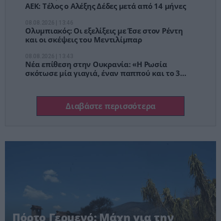
ΑΕΚ: Τέλος ο Αλέξης Δέδες μετά από 14 μήνες
08.08.2026 | 13:46
Ολυμπιακός: Οι εξελίξεις με Έσε στον Ρέντη
και οι σκέψεις του Μεντιλίμπαρ
08.08.2026 | 13:43
Νέα επίθεση στην Ουκρανία: «Η Ρωσία
σκότωσε μία γιαγιά, έναν παππού και το 3
ετών εγγόνι τους», λέει ο Ζελένσκι
Διαβάστε περισσότερα
Πόρτο Γερμενό: Μάχη για την