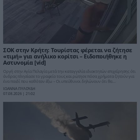
ΣΟΚ στην Κρήτη: Τουρίστας φέρεται να ζήτησε
«τιμή» για ανήλικο κορίτσι – Ειδοποιήθηκε η
Αστυνομία [vid]
Οργή στην Αγία Πελαγία μετά την καταγγελία ιδιοκτητών επιχείρησης ότι
άνδρας πλησίασε το γραφείο τους και ρώτησε πόσα χρήματα ζητούν για
ένα παιδί που καθόταν έξω – Οι υπεύθυνοι δηλώνουν ότι θα
προχωρήσουν σε μήνυση.
ΙΩΑΝΝΑ ΠΥΛΟΥΔΗ
07.08.2026 | 21:02