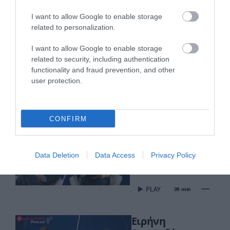
I want to allow Google to enable storage
related to personalization.
I want to allow Google to enable storage
related to security, including authentication
functionality and fraud prevention, and other
user protection.
Πρόσφατα Επεισόδια
CONFIRM
Τεμπονέρας στο
pagenews.gr: «Η
χώρα δεν
Data Deletion
Data Access
Privacy Policy
αντέχει άλλη
26.07.2026 | 23:44
χαμένη
επταετία»–Τι
39 min
είπε για
οικονομία,
Ειρήνη
ΟΠΕΚΕΠΕ,Τσίπρα