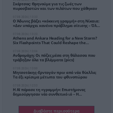
Σκέρτσος: Θρηνούμε για τις ζωές των
πυροσβεστών και των πιλότων που χάθηκαν
07.08.2026 | 13:33
Ο Άδωνις βάζει «κόκκινη γραμμή» στη Νίκαια:
«Δεν υπάρχει κανένα πρόβλημα σίτισης – Όλα
έχουν ένα όριο»
07.08.2026 | 13:23
Athens and Ankara Heading for a New Storm?
Six Flashpoints That Could Reshape the
Eastern Mediterranean This Autumn
07.08.2026 | 13:04
Ανδρομάχη: Οι πόζες μέσα στη θάλασσα που
τράβηξαν όλα τα βλέμματα [pics]
07.08.2026 | 13:00
Μητσοτάκης–Ερντογάν πριν από νέα θύελλα;
Τα έξι κρίσιμα μέτωπα του φθινοπώρου
07.08.2026 | 12:53
Η ΑΙ πέρασε τη «γραμμή»: Επιστήμονες
δημιούργησαν νέο συνθετικό ιό – Η
τεχνολογία τρέχει πιο γρήγορα από τους
κανόνες
Διαβάστε περισσότερα