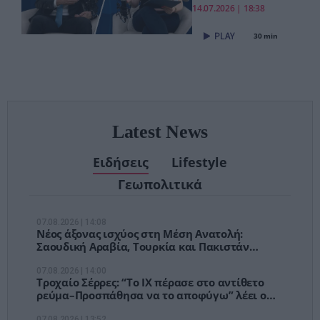
«Το νέο ΕΣΥ
14.07.2026 | 18:38
είναι ήδη εδώ
30 min
– Τέλος στις
αναμονές των
χειρουργείων»
Latest News
Ειδήσεις
Lifestyle
Γεωπολιτικά
07.08.2026 | 14:08
Νέος άξονας ισχύος στη Μέση Ανατολή:
Σαουδική Αραβία, Τουρκία και Πακιστάν
υπογράφουν κοινό αμυντικό σύμφωνο
07.08.2026 | 14:00
Τροχαίο Σέρρες: “Το ΙΧ πέρασε στο αντίθετο
ρεύμα–Προσπάθησα να το αποφύγω” λέει ο
οδηγός του φορτηγού
07.08.2026 | 13:52