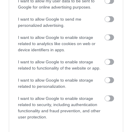
I want to allow my user data to be sent to
εξωτερικό, αναλύοντας τις επιπτώσεις τους στην
Google for online advertising purposes.
επιχειρηματική δραστηριότητα και την
πραγματική οικονομία. Διαθέτει εμπειρία στη
I want to allow Google to send me
δημοσιογραφική κάλυψη οικονομικού και
personalized advertising.
πολιτικού ρεπορτάζ, καθώς και στη σύνταξη
αναλυτικών άρθρων για την αγορά, τις
I want to allow Google to enable storage
επενδύσεις και την επιχειρηματικότητα.
related to analytics like cookies on web or
device identifiers in apps.
ΠΡΟΒΟΛΗ ΠΡΟΦΙΛ →
I want to allow Google to enable storage
related to functionality of the website or app.
I want to allow Google to enable storage
Διαβάστε όλες τις τελευταίες
Ειδήσεις
από την
related to personalization.
Ελλάδα και τον Κόσμο
I want to allow Google to enable storage
related to security, including authentication
functionality and fraud prevention, and other
BELLA HADID
FOCUS
VICTORIA SECRET
user protection.
ΔΕΙΤΕ ΠΡΩΤΟΙ
ΟΛΑ ΤΑ ΝΕΑ ΤΟΥ PAGENEWS ΣΤΟ