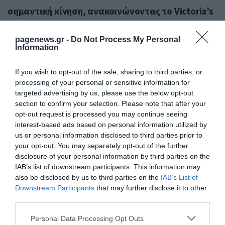
σημαντική κίνηση, ανακοινώνοντας το Victoria’s
Secret: The Tour ’23, σε μία προσπάθεια
pagenews.gr -
Do Not Process My Personal
αναβίωσης της εμβληματικής επίδειξης
Information
εσωρούχων.
If you wish to opt-out of the sale, sharing to third parties, or
processing of your personal or sensitive information for
targeted advertising by us, please use the below opt-out
section to confirm your selection. Please note that after your
opt-out request is processed you may continue seeing
interest-based ads based on personal information utilized by
us or personal information disclosed to third parties prior to
your opt-out. You may separately opt-out of the further
disclosure of your personal information by third parties on the
IAB’s list of downstream participants. This information may
also be disclosed by us to third parties on the
IAB’s List of
Downstream Participants
that may further disclose it to other
third parties.
Please note that this website/app uses one or more Google
Personal Data Processing Opt Outs