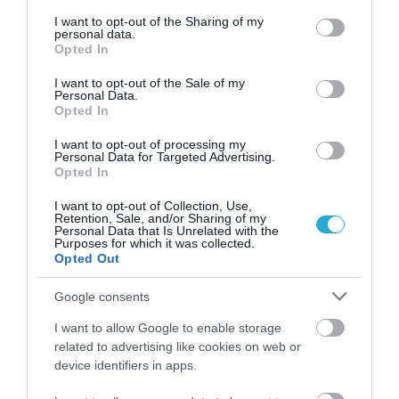
services and may gather and store information including but
not limited to your visit or usage behaviour. You may click to
I want to opt-out of the Sharing of my
personal data.
grant or deny consent to Google and its third-party tags to
Opted In
use your data for below specified purposes in below Google
consent section.
I want to opt-out of the Sale of my
Personal Data.
Opted In
I want to opt-out of processing my
Personal Data for Targeted Advertising.
Opted In
I want to opt-out of Collection, Use,
Retention, Sale, and/or Sharing of my
Ο ΣΥΝΤΑΚΤΗΣ
Personal Data that Is Unrelated with the
Purposes for which it was collected.
Opted Out
ΚΩΣΤΑΣ ΚΑΛΛΙΑΝΤΕΡΗΣ
Google consents
ΟΙΚΟΝΟΜΙΚΟΣ ΣΥΝΤΑΚΤΗΣ
I want to allow Google to enable storage
Εξειδικεύεται στην κάλυψη θεμάτων οικονομίας,
related to advertising like cookies on web or
επιχειρηματικότητας, ενέργειας, μεταφορών,
device identifiers in apps.
κατασκευών και αγορών. Παρακολουθεί τις
οικονομικές εξελίξεις στην Ελλάδα και το