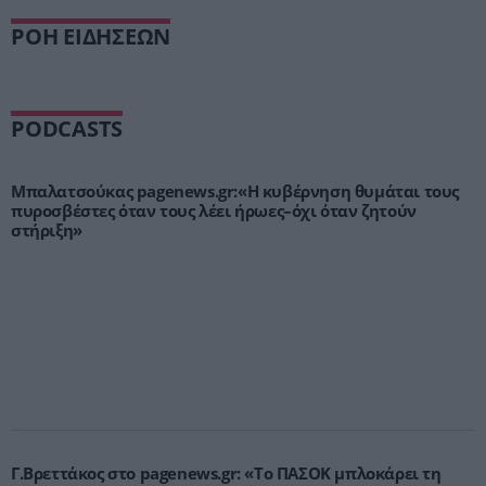
ΡΟΗ ΕΙΔΗΣΕΩΝ
PODCASTS
Μπαλατσούκας pagenews.gr:«Η κυβέρνηση θυμάται τους
πυροσβέστες όταν τους λέει ήρωες–όχι όταν ζητούν
στήριξη»
Γ.Βρεττάκος στο pagenews.gr: «Το ΠΑΣΟΚ μπλοκάρει τη