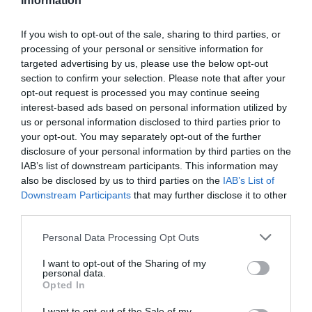
➤ Βρυξέλλες: «Καμπάνα» 890 εκατ. ευρώ στη Google –
Information
Σύγκρουση Ε.Ε. και Ουάσιγκτον για τον DMA
If you wish to opt-out of the sale, sharing to third parties, or
➤ Alphabet: Άλμα 24% στα έσοδα – Στα 119,8 δισ.
processing of your personal or sensitive information for
δολάρια το δεύτερο τρίμηνο
targeted advertising by us, please use the below opt-out
➤ Κομισιόν: Πρόστιμο-μαμούθ έως 1 δισ. ευρώ
section to confirm your selection. Please note that after your
ετοιμάζεται για τη Google
opt-out request is processed you may continue seeing
interest-based ads based on personal information utilized by
us or personal information disclosed to third parties prior to
your opt-out. You may separately opt-out of the further
disclosure of your personal information by third parties on the
IAB’s list of downstream participants. This information may
also be disclosed by us to third parties on the
IAB’s List of
Downstream Participants
that may further disclose it to other
third parties.
Please note that this website/app uses one or more Google
Personal Data Processing Opt Outs
services and may gather and store information including but
not limited to your visit or usage behaviour. You may click to
I want to opt-out of the Sharing of my
personal data.
grant or deny consent to Google and its third-party tags to
Opted In
use your data for below specified purposes in below Google
consent section.
I want to opt-out of the Sale of my