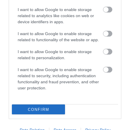
ΚΩΣΤΑΣ ΚΑΛΛΙΑΝΤΕΡΗΣ
07.08.2026 | 12:53
I want to allow Google to enable storage
related to analytics like cookies on web or
device identifiers in apps.
I want to allow Google to enable storage
PODCASTS
related to functionality of the website or app.
Μπαλατσούκας pagenews.gr:«Η κυβέρνηση θυμάται τους
I want to allow Google to enable storage
πυροσβέστες όταν τους λέει ήρωες–όχι όταν ζητούν
related to personalization.
στήριξη»
I want to allow Google to enable storage
related to security, including authentication
functionality and fraud prevention, and other
user protection.
CONFIRM
Γ.Βρεττάκος στο pagenews.gr: «Το ΠΑΣΟΚ μπλοκάρει τη