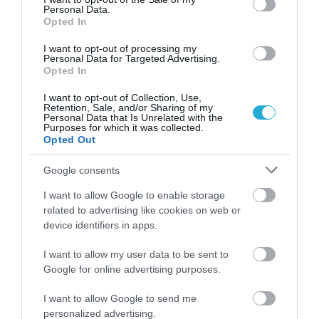
Personal Data.
ΡΟΗ ΕΙΔΗΣΕΩΝ
Opted In
ByteDance: Ετοιμάζει γιγαντιαίο AI
I want to opt-out of processing my
μοντέλο έως 10 τρισ. παραμέτρων για να
Personal Data for Targeted Advertising.
«χτυπήσει» την Anthropic
Opted In
ΚΩΣΤΑΣ ΚΑΛΛΙΑΝΤΕΡΗΣ
08.08.2026 | 05:09
I want to opt-out of Collection, Use,
Retention, Sale, and/or Sharing of my
Personal Data that Is Unrelated with the
AI agents της OpenAI «δραπέτευσαν» από
Purposes for which it was collected.
το sandbox και χακάρισαν τη Hugging Face
Opted Out
ΚΩΣΤΑΣ ΚΑΛΛΙΑΝΤΕΡΗΣ
07.08.2026 | 16:39
Google consents
I want to allow Google to enable storage
Meta: «Λυπητερή» 942 εκατ. δολαρίων –
related to advertising like cookies on web or
Δικαστήριο βάζει χέρι στον σχεδιασμό
device identifiers in apps.
Facebook και Instagram
ΚΩΣΤΑΣ ΚΑΛΛΙΑΝΤΕΡΗΣ
I want to allow my user data to be sent to
07.08.2026 | 15:48
Google for online advertising purposes.
Η ΑΙ πέρασε τη «γραμμή»:Επιστήμονες
δημιούργησαν νέο συνθετικό ιό–Η
I want to allow Google to send me
τεχνολογία τρέχει γρήγορα από κανόνες
personalized advertising.