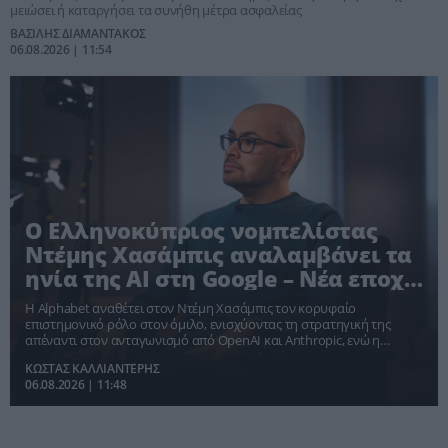
μειώσει ή καταργήσει τα συνήθη μέτρα ασφαλείας
ΒΑΣΙΛΗΣ ΔΙΑΜΑΝΤΑΚΟΣ
06.08.2026 | 11:54
Ο Ελληνοκύπριος νομπελίστας
Ντέμης Χασάμπις αναλαμβάνει τα
ηνία της AI στη Google – Νέα εποχή
στην παγκόσμια κούρσα της
Η Alphabet αναθέτει στον Ντέμη Χασάμπις τον κορυφαίο
τεχνητής νοημοσύνης
επιστημονικό ρόλο στον όμιλο, ενισχύοντας τη στρατηγική της
απέναντι στον ανταγωνισμό από OpenAI και Anthropic, ενώ η
τεχνητή νοημοσύνη περνά στην επόμενη φάση ανάπτυξης.
ΚΩΣΤΑΣ ΚΑΛΛΙΑΝΤΕΡΗΣ
06.08.2026 | 11:48