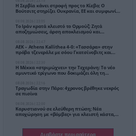
08.08.2026 | 23:15
Η Σερβία κάνει στροφή προς το Κίεβο; Ο
Βούτσιτς στηρίζει Ουκρανία, ΕΕ και συμφωνία
ελεύθερου εμπορίου
08.08.2026 | 23:05
Το Ιράν κρατά κλειστό το Ορμούζ: Ζητά
αποζημιώσεις, άρση αποκλεισμού και
αμερικανική υποχώρηση
08.08.2026 | 22:47
ΑΕΚ – Athens Kallithea 4-0: «Τεσσάρα» στην
πρόβα τζενεράλε με σόου Γκατσίνοβιτς και
μαγεία Βιτάλη
08.08.2026 | 22:30
Η Μέκκα «στριμώχνει» την Τεχεράνη: Το νέο
αμυντικό τρίγωνο που δοκιμάζει όλη τη
στρατηγική του Ιράν
08.08.2026 | 22:16
Τραγωδία στην Πάρο: 4χρονος βρέθηκε νεκρός
σε πισίνα
08.08.2026 | 22:00
Καρυστιανού σε ελεύθερη πτώση; Νέα
αποχώρηση με «βόμβες» για κλειστή κάστα,
φίμωση και αυθαιρεσία
Διαβάστε περισσότερα