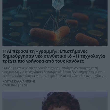
Η ΑΙ πέρασε τη «γραμμή»: Επιστήμονες
δημιούργησαν νέο συνθετικό ιό – Η τεχνολογία
τρέχει πιο γρήγορα από τους κανόνες
Ομάδα με επικεφαλής το Stanford χρησιμοποίησε γενετική τεχνητή
νοημοσύνη για να σχεδιάσει λειτουργικό ιό που δεν υπήρχε στη φύση –
Τεράστιες δυνατότητες για την ιατρική, αλλά και νέο πεδίο ανησυχίας για
βιοασφάλεια και βιολογικά όπλα
ΚΩΣΤΑΣ ΚΑΛΛΙΑΝΤΕΡΗΣ
07.08.2026 | 12:53