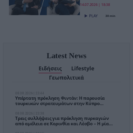
«Το νέο ΕΣΥ
14.07.2026 | 18:38
είναι ήδη εδώ
30 min
– Τέλος στις
αναμονές των
χειρουργείων»
Latest News
Ειδήσεις
Lifestyle
Γεωπολιτικά
08.08.2026 | 23:44
Υπέρτατη πρόκληση Φιντάν: Η παρουσία
τουρκικών στρατευμάτων στην Κύπρο
διασφαλίζει την σταθερότητα
08.08.2026 | 23:38
Τρεις συλλήψεις για πρόκληση πυρκαγιών
από αμέλεια σε Κορινθία και Λέσβο – Η μία
από αποτσίγαρο