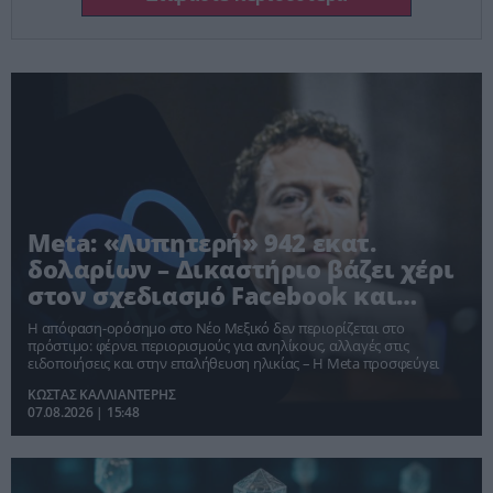
Meta: «Λυπητερή» 942 εκατ.
δολαρίων – Δικαστήριο βάζει χέρι
στον σχεδιασμό Facebook και
Instagram
Η απόφαση-ορόσημο στο Νέο Μεξικό δεν περιορίζεται στο
πρόστιμο: φέρνει περιορισμούς για ανηλίκους, αλλαγές στις
ειδοποιήσεις και στην επαλήθευση ηλικίας – Η Meta προσφεύγει
ΚΩΣΤΑΣ ΚΑΛΛΙΑΝΤΕΡΗΣ
07.08.2026 | 15:48