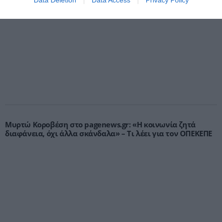
Data Deletion
Data Access
Privacy Policy
Συνταγματική Αναθεώρηση και φορτώνει ευθύνες στη
χώρα»
Μυρτώ Κοροβέση στο pagenews.gr: «Η κοινωνία ζητά
διαφάνεια, όχι άλλα σκάνδαλα» – Τι λέει για τον ΟΠΕΚΕΠΕ