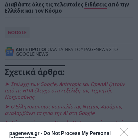
Διαβάστε όλες τις τελευταίες
Ειδήσεις
από την
Ελλάδα και τον Κόσμο
GOOGLE
ΔΕΙΤΕ ΠΡΩΤΟΙ
ΟΛΑ ΤΑ ΝΕΑ ΤΟΥ PAGENEWS ΣΤΟ
GOOGLE NEWS
Σχετικά άρθρα:
➤ Στελέχη των Google, Anthropic και OpenAI ζητούν
από τις ΗΠΑ έλεγχο στην εξέλιξη της Τεχνητής
Νοημοσύνης
➤ Ο Ελληνοκύπριος νομπελίστας Ντέμης Χασάμπις
αναλαμβάνει τα ηνία της AI στη Google
➤ Νέα εποχή για την Google AI: Aποχωρεί κορυφαίος
ερευνητής – O Ντέμης Χασάμπης σε θέση προέδρου
pagenews.gr -
Do Not Process My Personal