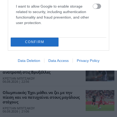
I want to allow Google to enable storage
related to security, including authentication
functionality and fraud prevention, and other
user protection.
CONFIRM
ΡΟΗ ΕΙΔΗΣΕΩΝ
Data Deletion
Data Access
Privacy Policy
ΠΑΟΚ – Άντερλεχτ 0-1: Έχασε πέναλτι,
λύγισε στο τέλος και ψάχνει την
ανατροπή στις Βρυξέλλες
ΚΡΙΣΤΙΑΝ ΜΠΙΤΣΑΚΟΥ
06.08.2026 | 22:56
Ολυμπιακός: Έχει μάθει να ζει με την
πίεση και να πετυχαίνει στους μεγάλους
στόχους
ΚΡΙΣΤΙΑΝ ΜΠΙΤΣΑΚΟΥ
06.08.2026 | 21:06