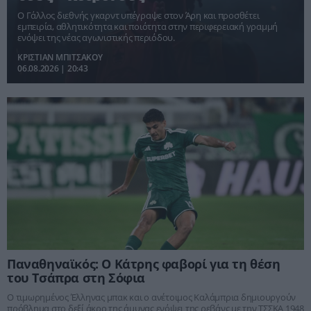
Ο Γάλλος διεθνής γκαρντ υπέγραψε στον Άρη και προσθέτει
εμπειρία, αθλητικότητα και ποιότητα στην περιφερειακή γραμμή
ενόψει της νέας αγωνιστικής περιόδου.
ΚΡΙΣΤΙΑΝ ΜΠΙΤΣΑΚΟΥ
06.08.2026 | 20:43
Παναθηναϊκός: Ο Κάτρης φαβορί για τη θέση
του Τσάπρα στη Σόφια
Ο τιμωρημένος Έλληνας μπακ και ο ανέτοιμος Καλάμπρια δημιουργούν
πρόβλημα στο δεξί άκρο της άμυνας ενόψει της ρεβάνς με την ΤΣΣΚΑ 1948