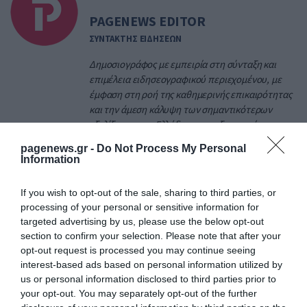
PAGENEWS EDITOR
ΣΥΝΤΑΚΤΗΣ ΕΙΔΗΣΕΩΝ
Δημοσιογράφος με εμπειρία στη σύνταξη και
επιμέλεια ειδησεογραφικού περιεχομένου, με
έμφαση στη ροή της καθημερινής επικαιρότητας
και την άμεση κάλυψη των σημαντικότερων
εξελίξεων στην Ελλάδα και το εξωτερικό.
Ασχολείται με πολιτικά, κοινωνικά, οικονομικά
pagenews.gr -
Do Not Process My Personal
και γενικού ενδιαφέροντος θέματα,
Information
διασφαλίζοντας την έγκυρη και έγκαιρη
ενημέρωση του κοινού. Απόφοιτος Τμήματος
If you wish to opt-out of the sale, sharing to third parties, or
Δημοσιογραφίας και Μέσων Μαζικής
processing of your personal or sensitive information for
Επικοινωνίας, με εξειδίκευση στα ψηφιακά μέσα
targeted advertising by us, please use the below opt-out
ενημέρωσης και τη σύγχρονη ειδησεογραφία.
section to confirm your selection. Please note that after your
Διαθέτει εμπειρία στην συγγραφή online
opt-out request is processed you may continue seeing
περιεχομένου, τη διαχείριση ειδησεογραφικής
interest-based ads based on personal information utilized by
ύλης και την παρακολούθηση της επικαιρότητας
us or personal information disclosed to third parties prior to
σε πραγματικό χρόνο.
your opt-out. You may separately opt-out of the further