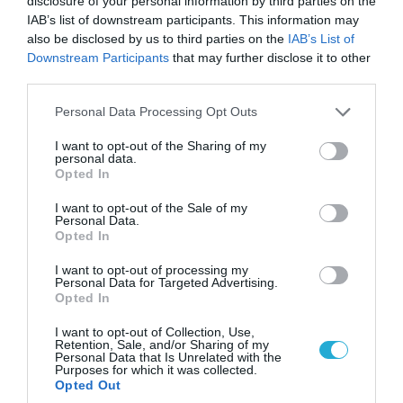
disclosure of your personal information by third parties on the
IAB’s list of downstream participants. This information may
ΠΡΟΒΟΛΗ ΠΡΟΦΙΛ →
also be disclosed by us to third parties on the
IAB’s List of
Downstream Participants
that may further disclose it to other
third parties.
Please note that this website/app uses one or more Google
Διαβάστε όλες τις τελευταίες
Ειδήσεις
από την
Personal Data Processing Opt Outs
Ελλάδα και τον Κόσμο
services and may gather and store information including but
not limited to your visit or usage behaviour. You may click to
I want to opt-out of the Sharing of my
personal data.
grant or deny consent to Google and its third-party tags to
Opted In
use your data for below specified purposes in below Google
ΑΛΑΦΟΥΖΟΣ
ΑΠΟΣΤΟΛΟΣ ΝΙΚΟΛΑΪΔΗΣ
consent section.
I want to opt-out of the Sale of my
Personal Data.
ΓΙΑΝΝΗΣ ΑΛΑΦΟΥΖΟΣ
ΛΕΩΦΟΡΟΣ
Opted In
I want to opt-out of processing my
ΠΑΝΑΘΗΝΑΪΚΟΣ
Personal Data for Targeted Advertising.
Opted In
ΔΕΙΤΕ ΠΡΩΤΟΙ
ΟΛΑ ΤΑ ΝΕΑ ΤΟΥ PAGENEWS ΣΤΟ
I want to opt-out of Collection, Use,
GOOGLE NEWS
Retention, Sale, and/or Sharing of my
Personal Data that Is Unrelated with the
Purposes for which it was collected.
Σχετικά άρθρα:
Opted Out