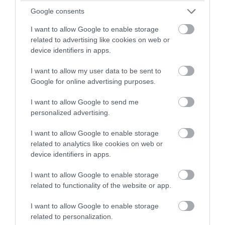
➤ Super League: Μαρινάκης και Αλαφούζος έμειναν
Google consents
στο… 7-7 – Σε επαναληπτικές εκλογές η προεδρία
I want to allow Google to enable storage
➤ Αλαφούζος για Βοτανικό: «Θα είναι το πιο όμορφο
related to advertising like cookies on web or
γήπεδο της Αθήνας»
device identifiers in apps.
➤ Παναθηναϊκός: Τα 8 εκατ. του Μπενίτεθ και το
I want to allow my user data to be sent to
ακριβότερο διαζύγιο στην Ελλάδα
Google for online advertising purposes.
➤ Παναθηναϊκός: Ο Γιάγκουσιτς έρχεται Αθήνα με το
τζετ του Αλαφούζου και υπογράφει ως το 2030
I want to allow Google to send me
personalized advertising.
➤ Παναθηναϊκός: Πάει για παγκόσμιο ρεκόρ! – Η
καταστροφική εικόνα του ράβε-ξήλωνε
I want to allow Google to enable storage
➤ Αλαφούζος: Αποκάλυψε τον επιχειρηματία που έχει
related to analytics like cookies on web or
βοηθήσει με εκατομμύρια τον Παναθηναϊκό
device identifiers in apps.
I want to allow Google to enable storage
related to functionality of the website or app.
I want to allow Google to enable storage
related to personalization.