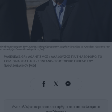
Πηγή Φωτογραφίας: EUROKINISSI/Αλαφούζος για τη Λεωφόρο: Το σχέδιο να κρατήσει «ζωντανό» το
ιστορικό γήπεδο του Παναθηναϊκού [vid]
PAGENEWS.GR
/
ΑΘΛΗΤΙΣΜΟΣ
/
ΑΛΑΦΟΥΖΟΣ ΓΙΑ ΤΗ ΛΕΩΦΟΡΟ: ΤΟ
ΣΧΕΔΙΟ ΝΑ ΚΡΑΤΗΣΕΙ «ΖΩΝΤΑΝΟ» ΤΟ ΙΣΤΟΡΙΚΟ ΓΗΠΕΔΟ ΤΟΥ
ΠΑΝΑΘΗΝΑΪΚΟΥ [VID]
Ανακαλύψτε περισσότερα άρθρα στα αποτελέσματα
αναζήτησης