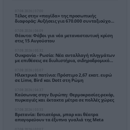
07.08.2026 | 07:00
Τέλος στην «παγίδα» της προσωπικής
διαφοράς: Αυξήσεις για 670.000 συνταξιούχους
από το 2026
07.08.2026 | 06:09
Θέουτα: Φόβοι για νέα μεταναστευτική κρίση
στις 15 Αυγούστου
07.08.2026 | 05:32
Ουκρανία - Ρωσία: Νέα ανταλλαγή πληγμάτων
με επιθέσεις σε διυλιστήρια, σιδηροδρομικό
σταθμό και πλοίο
07.08.2026 | 05:07
Ηλεκτρικά πατίνια: Πρόστιμο 2,67 εκατ. ευρώ
σε Lime, Bird και Dott στη Ρώμη
07.08.2026 | 04:37
Καύσωνας στην Ευρώπη: Θερμοκρασίες-ρεκόρ,
πυρκαγιές και έκτακτα μέτρα σε πολλές χώρες
07.08.2026 | 03:33
Βρετανία: Εστιατόρια, μπαρ και θέατρα
απαγορεύουν τα έξυπνα γυαλιά της Meta
07.08.2026 | 03:07