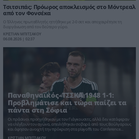
Τσιτσιπάς: Πρόωρος αποκλεισμός στο Μόντρεαλ
από τον Φονσέκα
Ο Έλληνας πρωταθλητής ηττήθηκε με 2-0 σετ και αποχαιρέτησε τη
διοργάνωση από τον δεύτερο γύρο.
ΚΡΙΣΤΙΑΝ ΜΠΙΤΣΑΚΟΥ
06.08.2026 | 02:37
Παναθηναϊκός–ΤΣΣΚΑ 1948 1-1:
Προβλημάτισε και τώρα παίζει τα
πάντα στη Σόφια
Οι πράσινοι προηγήθηκαν με τον Γιάγκουσιτς, αλλά δεν κατάφεραν
να ελέγξουν τον αγώνα, απειλήθηκαν σοβαρά από τους Βούλγαρους
και άφησαν ανοιχτή την πρόκριση στα playoffs του Conference
League.
ΚΡΙΣΤΙΑΝ ΜΠΙΤΣΑΚΟΥ