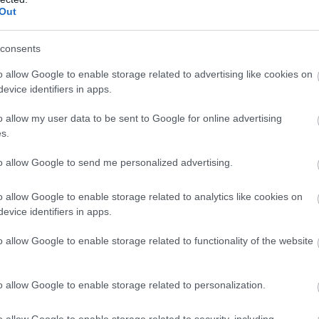
Out
consents
o allow Google to enable storage related to advertising like cookies on
evice identifiers in apps.
o allow my user data to be sent to Google for online advertising
s.
ια γυναίκα «συζητάω αν θα σε βιάσω ή όχι» πριν
to allow Google to send me personalized advertising.
πιβληθεί, σύμφωνα με μία από τις τέσσερις
ν αυτοαποκαλούμενο μισογυνιστή
o allow Google to enable storage related to analytics like cookies on
επίσης ότι ψιθύριζε «καλό κορίτσι» καθώς βίαζε
evice identifiers in apps.
ούσε στη webcam επιχείρησή του, την οποία
o allow Google to enable storage related to functionality of the website
λλη καταγγέλλουσα τον κατηγορεί ότι τη
που εμφάνισε κηλίδες από σπασμένα τριχοειδή
o allow Google to enable storage related to personalization.
της.
o allow Google to enable storage related to security, including