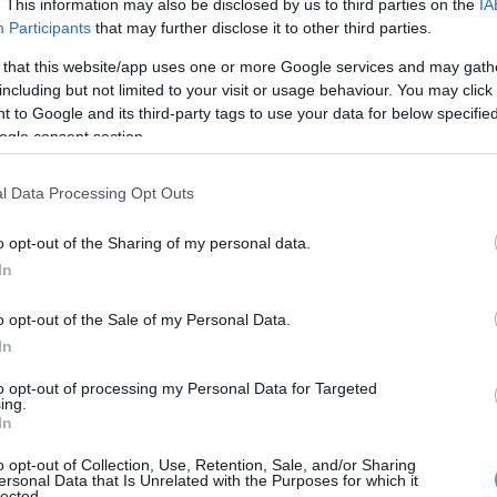
. This information may also be disclosed by us to third parties on the
IA
Participants
that may further disclose it to other third parties.
ητας έρχονται οι διάλογοι του
 that this website/app uses one or more Google services and may gath
γυναίκες που έχουν προσφύγει στη
including but not limited to your visit or usage behaviour. You may click 
η και κατηγορούν τον
 to Google and its third-party tags to use your data for below specifi
σογυνιστή influencer για βιασμό.
ogle consent section.
l Data Processing Opt Outs
o opt-out of the Sharing of my personal data.
In
o opt-out of the Sale of my Personal Data.
In
to opt-out of processing my Personal Data for Targeted
ing.
In
o opt-out of Collection, Use, Retention, Sale, and/or Sharing
ersonal Data that Is Unrelated with the Purposes for which it
lected.