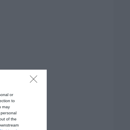
sonal or
ection to
ou may
 personal
out of the
 downstream