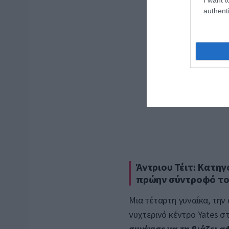
authenti
Άντριου Τέιτ: Κατηγ
πρώην σύντροφό το
Μια τέταρτη γυναίκα, την
νυχτερινό κέντρο Yates στ
συνέχισε να τη βιάζει 