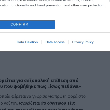
cation functionality and fraud prevention, and other user protection.
CONFIRM
Data Deletion
Data Access
Privacy Policy
ορείται για σεξουαλική επίθεση από
υ που φοβήθηκε πως «ίσως πεθάνει»
 οποία φέρεται να γνώρισε για πρώτη φορά στο
ο Λούτον, ισχυρίζεται ότι
ο Άντριου Τέιτ
αφού την στραγγάλισε σε σημείο που έχασε