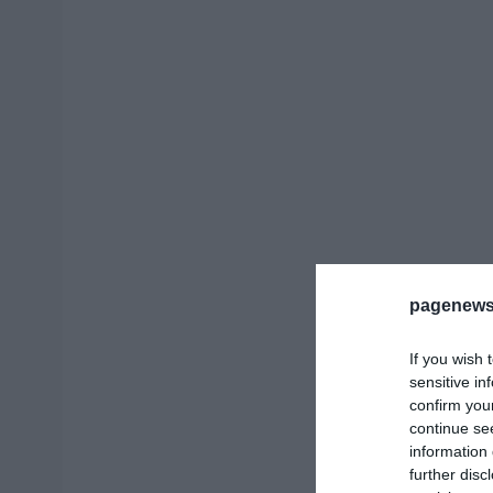
pagenews
If you wish 
sensitive in
confirm you
continue se
information 
further disc