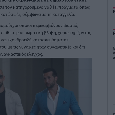
ε τον κατηγορούμενο να λέει πράγματα όπως
 σκοτώσω”», σύμφωνα με τη καταγγελία.
ρισμούς, οι οποίοι περιλαμβάνουν βιασμό,
 επίθεση και σωματική βλάβη, χαρακτηρίζοντάς
 και «χονδροειδή κατασκευάσματα».
 του με τις γυναίκες ήταν συναινετικές και ότι
Μ
κ
ξαναγκαστικός έλεγχος.
ό
σ
Γ