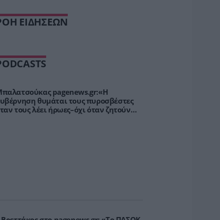
ΡΟΗ ΕΙΔΗΣΕΩΝ
PODCASTS
παλατσούκας pagenews.gr:«Η
υβέρνηση θυμάται τους πυροσβέστες
ταν τους λέει ήρωες–όχι όταν ζητούν
τήριξη»
.Βρεττάκος στο pagenews.gr: «Το ΠΑΣΟΚ