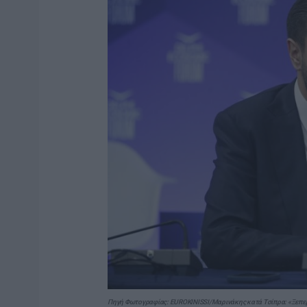
Πηγή Φωτογραφίας: EUROKINISSI/Μαρινάκης κατά Τσίπρα: «Ξεπερνά