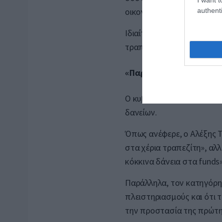
οικονομία και πολίτες.
authenti
Ιδιαίτερη αναφορά έκανε 
τραπεζών, τις οποίες χαρ
«Παρέδωσε τα κόκκινα δ
Ο κυβερνητικός εκπρόσωπ
δανείων.
Όπως ανέφερε, ο Αλέξης Τ
στα χέρια τραπεζίτη», αλ
κόκκινα δάνεια στα funds»
Παράλληλα, τον κατηγόρη
πλειστηριασμούς και ότι 
την προστασία της πρώτης