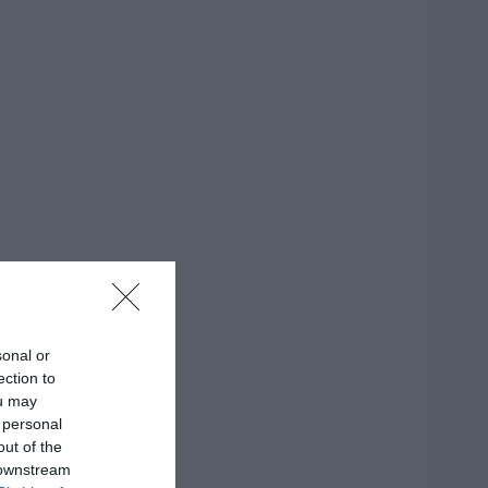
sonal or
ection to
ou may
 personal
out of the
 downstream