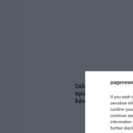
pagenews
Σκληρή επίθεση του
πρώην πρωθυπουργό γ
If you wish 
δάνεια, funds και π
sensitive in
confirm you
continue se
information 
further disc