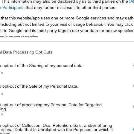
. This information may also be disclosed by us to third parties on the
IA
Participants
that may further disclose it to other third parties.
 that this website/app uses one or more Google services and may gath
including but not limited to your visit or usage behaviour. You may click 
 to Google and its third-party tags to use your data for below specifi
ogle consent section.
l Data Processing Opt Outs
o opt-out of the Sharing of my personal data.
In
o opt-out of the Sale of my Personal Data.
In
to opt-out of processing my Personal Data for Targeted
ing.
In
o opt-out of Collection, Use, Retention, Sale, and/or Sharing
έξη Τσίπρα
εξαπέλυσε ο κυβερνητικός
ersonal Data that Is Unrelated with the Purposes for which it
lected.