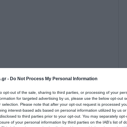
.gr -
Do Not Process My Personal Information
 κυβερνητικού εκπροσώπου στον
ια capital controls, κόκκινα
to opt-out of the sale, sharing to third parties, or processing of your per
λειστηριασμούς
formation for targeted advertising by us, please use the below opt-out s
r selection. Please note that after your opt-out request is processed y
eing interest-based ads based on personal information utilized by us or
disclosed to third parties prior to your opt-out. You may separately opt-
losure of your personal information by third parties on the IAB’s list of