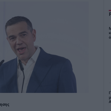
Μ
κ
ό
σ
Γ
μ
Α
νησης