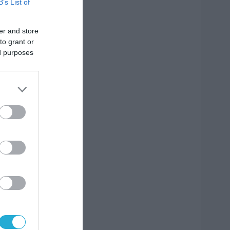
B’s List of
er and store
to grant or
ed purposes