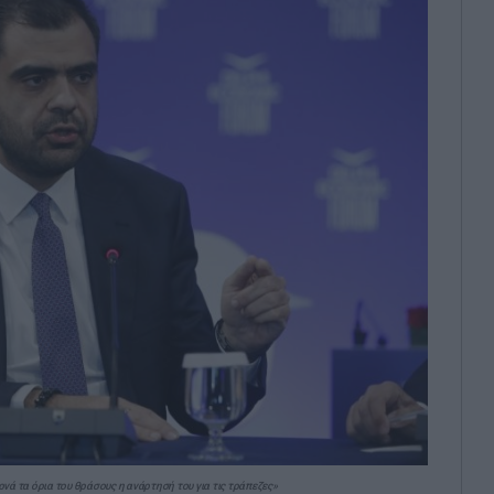
 τα όρια του θράσους η ανάρτησή του για τις τράπεζες»