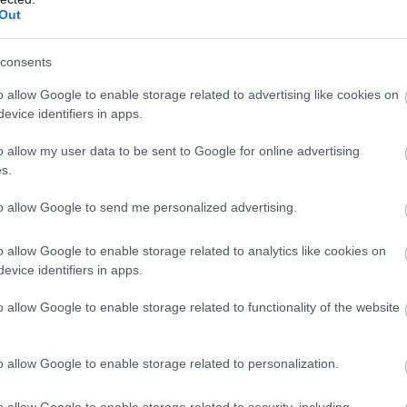
νάκης, με αφορμή ανάρτηση του πρώην
Out
άπεζες.
consents
ε τον Αλέξη Τσίπρα για «θράσος»,
λιτικός που ως πρωθυπουργός συνδέθηκε με το
o allow Google to enable storage related to advertising like cookies on
evice identifiers in apps.
 capital controls και την παράδοση των
s, επιχειρεί σήμερα να εμφανιστεί ως
o allow my user data to be sent to Google for online advertising
μων.
s.
to allow Google to send me personalized advertising.
τράπεζες και επέβαλε capital controls»
o allow Google to enable storage related to analytics like cookies on
κυβερνητικός εκπρόσωπος ανέφερε ότι ο Αλέξης
evice identifiers in apps.
ει πως «δεν είναι ο ίδιος Τσίπρας», με τη νέα
o allow Google to enable storage related to functionality of the website
άπεζες «ξεφεύγει από τα όρια του θράσους».
τήριξε ότι ο πρώην πρωθυπουργός ήταν
o allow Google to enable storage related to personalization.
ελληνικές τράπεζες», «διέλυσε το πιστωτικό
Α
al controls, με συνέπειες για επιχειρήσεις,
o allow Google to enable storage related to security, including