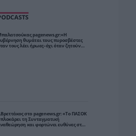
PODCASTS
παλατσούκας pagenews.gr:«Η
υβέρνηση θυμάται τους πυροσβέστες
ταν τους λέει ήρωες–όχι όταν ζητούν
τήριξη»
.Βρεττάκος στο pagenews.gr: «Το ΠΑΣΟΚ
πλοκάρει τη Συνταγματική
ναθεώρηση και φορτώνει ευθύνες στη
χώρα»