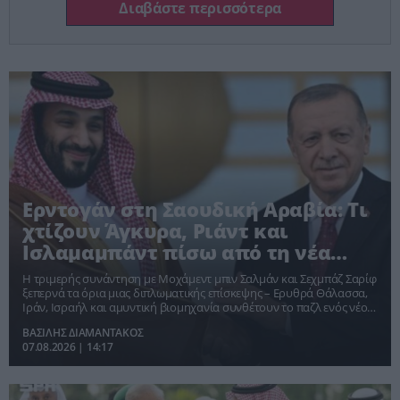
Διαβάστε περισσότερα
Ερντογάν στη Σαουδική Αραβία: Τι
χτίζουν Άγκυρα, Ριάντ και
Ισλαμαμπάντ πίσω από τη νέα
συμμαχία;
Η τριμερής συνάντηση με Μοχάμεντ μπιν Σαλμάν και Σεχμπάζ Σαρίφ
ξεπερνά τα όρια μιας διπλωματικής επίσκεψης – Ερυθρά Θάλασσα,
Ιράν, Ισραήλ και αμυντική βιομηχανία συνθέτουν το παζλ ενός νέου
περιφερειακού μηχανισμού ισχύος
ΒΑΣΙΛΗΣ ΔΙΑΜΑΝΤΑΚΟΣ
07.08.2026 | 14:17