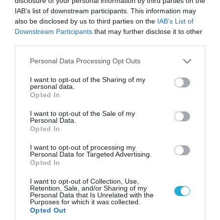
disclosure of your personal information by third parties on the
IAB’s list of downstream participants. This information may
με ανοιχτό το ενδεχόμενο διαφορετικών
also be disclosed by us to third parties on the
IAB’s List of
μορφών εξέλιξης στο μέλλον
Downstream Participants
that may further disclose it to other
third parties.
Το “post-Russia” δεν είναι πρόβλεψη
Please note that this website/app uses one or more Google
Personal Data Processing Opt Outs
κατάρρευσης, αλλά σενάριο διαχείρισης ενός
services and may gather and store information including but
not limited to your visit or usage behaviour. You may click to
I want to opt-out of the Sharing of my
πιθανού πολυκεντρικού μετασχηματισμού της
personal data.
grant or deny consent to Google and its third-party tags to
Opted In
Ευρασίας.
use your data for below specified purposes in below Google
consent section.
I want to opt-out of the Sale of my
Personal Data.
Πηγή: pagenews.gr
Opted In
I want to opt-out of processing my
Personal Data for Targeted Advertising.
Opted In
I want to opt-out of Collection, Use,
Retention, Sale, and/or Sharing of my
Personal Data that Is Unrelated with the
Purposes for which it was collected.
Opted Out