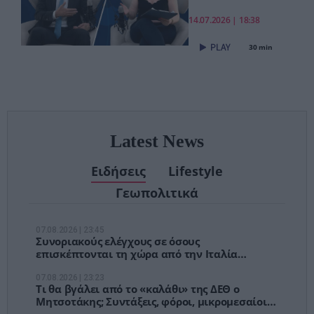
pagenews.gr:
«Το νέο ΕΣΥ
14.07.2026 | 18:38
είναι ήδη εδώ
30 min
– Τέλος στις
αναμονές των
χειρουργείων»
Latest News
Ειδήσεις
Lifestyle
Γεωπολιτικά
07.08.2026 | 23:45
Συνοριακούς ελέγχους σε όσους
επισκέπτονται τη χώρα από την Ιταλία
ανακοίνωσε η Ισπανία
07.08.2026 | 23:23
Τι θα βγάλει από το «καλάθι» της ΔΕΘ ο
Μητσοτάκης; Συντάξεις, φόροι, μικρομεσαίοι
και €1,1 δισ. για ενέργεια