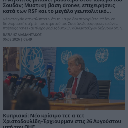
Σουδάν; Μυστική βάση drones, επιχειρήσεις
κατά των RSF και το μεγάλο γεωπολιτικό
στοίχημα του Σίσι
Νέα στοιχεία αποκαλύπτουν ότι το Κάιρο δεν περιορίζεται πλέον σε
διπλωματική στήριξη του στρατού του Σουδάν. Δορυφορικές εικόνες,
πτήσεις drones και πληροφορίες δυτικών αξιωματούχων δείχνουν ότι η
Αίγυπτος έχει εξελιχθεί σε κρίσιμο παράγοντα του πολέμου, επιχειρώντας
ΒΑΣΙΛΗΣ ΔΙΑΜΑΝΤΑΚΟΣ
να διασφαλίσει την επιβίωση του στρατηγού Αμπντέλ Φατάχ αλ-
06.08.2026 | 09:49
Μπουρχάν και να προστατεύσει τα δικά της ζωτικά συμφέροντα στον
Νείλο και την περιοχή.
Κυπριακό: Νέο κρίσιμο τετ α τετ
Χριστοδουλίδη–Έρχιουρμαν στις 26 Αυγούστου
υπό τον ΟΗΕ