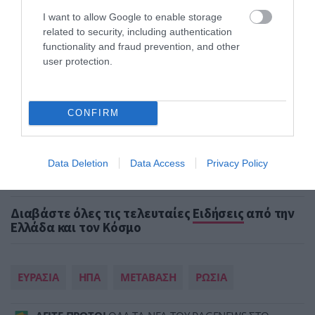
ενημέρωση του κοινού. Απόφοιτος Τμήματος
Δημοσιογραφίας και Μέσων Μαζικής
I want to allow Google to enable storage
Επικοινωνίας, με εξειδίκευση στα ψηφιακά μέσα
related to security, including authentication
ενημέρωσης και τη σύγχρονη ειδησεογραφία.
functionality and fraud prevention, and other
user protection.
Διαθέτει εμπειρία στην συγγραφή online
περιεχομένου, τη διαχείριση ειδησεογραφικής
ύλης και την παρακολούθηση της επικαιρότητας
σε πραγματικό χρόνο.
CONFIRM
ΠΡΟΒΟΛΗ ΠΡΟΦΙΛ →
Data Deletion
Data Access
Privacy Policy
Διαβάστε όλες τις τελευταίες
Ειδήσεις
από την
Ελλάδα και τον Κόσμο
ΕΥΡΑΣΙΑ
ΗΠΑ
ΜΕΤΑΒΑΣΗ
ΡΩΣΙΑ