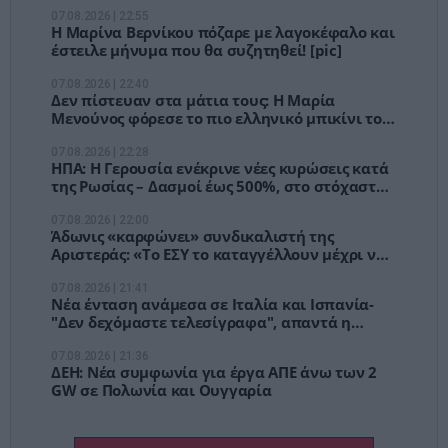
07.08.2026 | 22:55
Η Μαρίνα Βερνίκου πόζαρε με λαγοκέφαλο και
έστειλε μήνυμα που θα συζητηθεί! [pic]
07.08.2026 | 22:40
Δεν πίστευαν στα μάτια τους: Η Μαρία
Μενούνος φόρεσε το πιο ελληνικό μπικίνι του
καλοκαιριού! [pics]
07.08.2026 | 22:28
ΗΠΑ: Η Γερουσία ενέκρινε νέες κυρώσεις κατά
της Ρωσίας – Δασμοί έως 500%, στο στόχαστρο
Κίνα και Ινδία
07.08.2026 | 22:00
Άδωνις «καρφώνει» συνδικαλιστή της
Αριστεράς: «Το ΕΣΥ το καταγγέλλουν μέχρι να
το χρειαστούν»
07.08.2026 | 21:41
Νέα ένταση ανάμεσα σε Ιταλία και Ισπανία-
"Δεν δεχόμαστε τελεσίγραφα", απαντά η
Μελόνι
07.08.2026 | 21:36
ΔΕΗ: Νέα συμφωνία για έργα ΑΠΕ άνω των 2
GW σε Πολωνία και Ουγγαρία