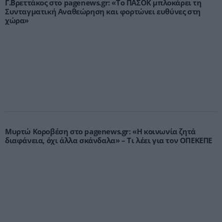
Γ.Βρεττάκος στο pagenews.gr: «Το ΠΑΣΟΚ μπλοκάρει τη
Συνταγματική Αναθεώρηση και φορτώνει ευθύνες στη
χώρα»
Μυρτώ Κοροβέση στο pagenews.gr: «Η κοινωνία ζητά
διαφάνεια, όχι άλλα σκάνδαλα» – Τι λέει για τον ΟΠΕΚΕΠΕ