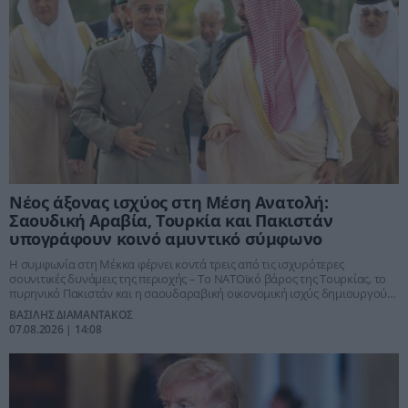
Νέος άξονας ισχύος στη Μέση Ανατολή:
Σαουδική Αραβία, Τουρκία και Πακιστάν
υπογράφουν κοινό αμυντικό σύμφωνο
Η συμφωνία στη Μέκκα φέρνει κοντά τρεις από τις ισχυρότερες
σουνιτικές δυνάμεις της περιοχής – Το ΝΑΤΟϊκό βάρος της Τουρκίας, το
πυρηνικό Πακιστάν και η σαουδαραβική οικονομική ισχύς δημιουργούν
νέα δεδομένα απέναντι σε Ιράν, Ισραήλ και στην αβεβαιότητα της
ΒΑΣΙΛΗΣ ΔΙΑΜΑΝΤΑΚΟΣ
αμερικανικής ομπρέλας ασφαλείας
07.08.2026 | 14:08