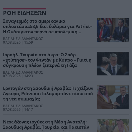
ΡΟΗ ΕΙΔΗΣΕΩΝ
Συναγερμός στα αμερικανικά
οπλοστάσια:58,6 δισ. δολάρια για Patriot–
Η Ουάσιγκτον περνά σε «πολεμική
παραγωγή»
ΒΑΣΙΛΗΣ ΔΙΑΜΑΝΤΑΚΟΣ
07.08.2026 | 15:59
Ισραήλ–Τουρκία στα άκρα: Ο Σαάρ
«χτύπησε» τον Φιντάν με Κύπρο – Γιατί η
σύγκρουση πλέον ξεπερνά τη Γάζα
ΒΑΣΙΛΗΣ ΔΙΑΜΑΝΤΑΚΟΣ
07.08.2026 | 14:23
Ερντογάν στη Σαουδική Αραβία: Τι χτίζουν
Άγκυρα, Ριάντ και Ισλαμαμπάντ πίσω από
τη νέα συμμαχία;
ΒΑΣΙΛΗΣ ΔΙΑΜΑΝΤΑΚΟΣ
07.08.2026 | 14:17
Νέος άξονας ισχύος στη Μέση Ανατολή:
Σαουδική Αραβία, Τουρκία και Πακιστάν