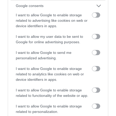
Google consents
I want to allow Google to enable storage
related to advertising like cookies on web or
device identifiers in apps.
I want to allow my user data to be sent to
Ο ΣΥΝΤΑΚΤΗΣ
Google for online advertising purposes.
I want to allow Google to send me
PAGENEWS EDITOR
personalized advertising.
ΣΥΝΤΑΚΤΗΣ ΕΙΔΗΣΕΩΝ
I want to allow Google to enable storage
Δημοσιογράφος με εμπειρία στη σύνταξη και
related to analytics like cookies on web or
επιμέλεια ειδησεογραφικού περιεχομένου, με
device identifiers in apps.
έμφαση στη ροή της καθημερινής επικαιρότητας
και την άμεση κάλυψη των σημαντικότερων
I want to allow Google to enable storage
εξελίξεων στην Ελλάδα και το εξωτερικό.
related to functionality of the website or app.
Ασχολείται με πολιτικά, κοινωνικά, οικονομικά
και γενικού ενδιαφέροντος θέματα,
I want to allow Google to enable storage
διασφαλίζοντας την έγκυρη και έγκαιρη
related to personalization.