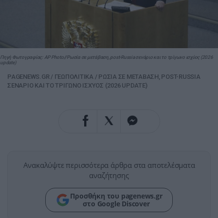
Πηγή Φωτογραφίας: AP Photo//Ρωσία σε μετάβαση, post-Russia σενάριο και το τρίγωνο ισχύος (2026
update)
PAGENEWS.GR
/
ΓΕΩΠΟΛΙΤΙΚΑ
/
ΡΩΣΙΑ ΣΕ ΜΕΤΑΒΑΣΗ, POST-RUSSIA
ΣΕΝΑΡΙΟ ΚΑΙ ΤΟ ΤΡΙΓΩΝΟ ΙΣΧΥΟΣ (2026 UPDATE)
Ανακαλύψτε περισσότερα άρθρα στα αποτελέσματα
αναζήτησης
Προσθήκη του pagenews.gr
στο Google Discover