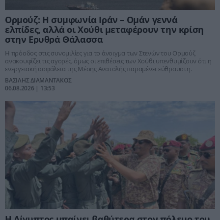
Ορμούζ: Η συμφωνία Ιράν – Ομάν γεννά
ελπίδες, αλλά οι Χούθι μεταφέρουν την κρίση
στην Ερυθρά Θάλασσα
Η πρόοδος στις συνομιλίες για το άνοιγμα των Στενών του Ορμούζ
ανακουφίζει τις αγορές, όμως οι επιθέσεις των Χούθι υπενθυμίζουν ότι η
ενεργειακή ασφάλεια της Μέσης Ανατολής παραμένει εύθραυστη.
ΒΑΣΙΛΗΣ ΔΙΑΜΑΝΤΑΚΟΣ
06.08.2026 | 13:53
Η Αίγυπτος μπαίνει βαθύτερα στον πόλεμο του