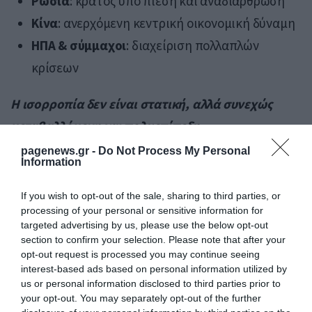
Ρωσία
: κράτος υπό πίεση και αναδιάρθρωση
Κίνα
: ανερχόμενη κεντρική οικονομική δύναμη
ΗΠΑ & σύμμαχοι
: διαχείριση πολλαπλών
κρίσεων
Η ισορροπία δεν είναι στατική, αλλά συνεχώς
μεταβαλλόμενη και πολυεπίπεδη.
pagenews.gr -
Do Not Process My Personal
Από την “Ρωσία” στο “ρωσικό σύστημα”
Information
Το βασικό συμπέρασμα των αναλύσεων του 2026
If you wish to opt-out of the sale, sharing to third parties, or
είναι ότι:
processing of your personal or sensitive information for
targeted advertising by us, please use the below opt-out
η Ρωσία δεν αντιμετωπίζεται πλέον μόνο ως
section to confirm your selection. Please note that after your
opt-out request is processed you may continue seeing
κράτος
interest-based ads based on personal information utilized by
αλλά ως
σύστημα ισχύος υπό δομική
us or personal information disclosed to third parties prior to
your opt-out. You may separately opt-out of the further
δοκιμασία