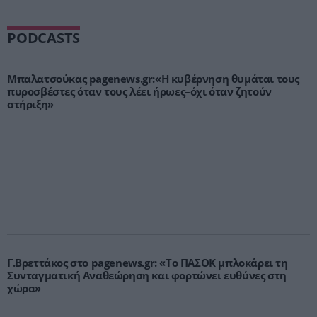
PODCASTS
Μπαλατσούκας pagenews.gr:«Η κυβέρνηση θυμάται τους
πυροσβέστες όταν τους λέει ήρωες–όχι όταν ζητούν
στήριξη»
Γ.Βρεττάκος στο pagenews.gr: «Το ΠΑΣΟΚ μπλοκάρει τη
Συνταγματική Αναθεώρηση και φορτώνει ευθύνες στη
χώρα»