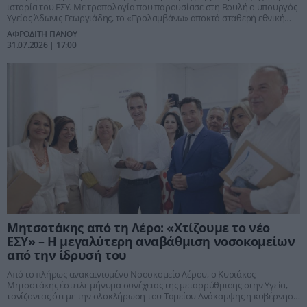
ιστορία του ΕΣΥ. Με τροπολογία που παρουσίασε στη Βουλή ο υπουργός
Υγείας Άδωνις Γεωργιάδης, το «Προλαμβάνω» αποκτά σταθερή εθνική
χρηματοδότηση μετά το τέλος του Ταμείου Ανάκαμψης, ενώ
ΑΦΡΟΔΙΤΗ ΠΑΝΟΥ
δημιουργούνται για πρώτη φορά δομές «Safe Haven» για αστέγους,
31.07.2026 | 17:00
εξαρτημένους και ευάλωτους πολίτες.
Μητσοτάκης από τη Λέρο: «Χτίζουμε το νέο
ΕΣΥ» – Η μεγαλύτερη αναβάθμιση νοσοκομείων
από την ίδρυσή του
Από το πλήρως ανακαινισμένο Νοσοκομείο Λέρου, ο Κυριάκος
Μητσοτάκης έστειλε μήνυμα συνέχειας της μεταρρύθμισης στην Υγεία,
τονίζοντας ότι με την ολοκλήρωση του Ταμείου Ανάκαμψης η κυβέρνηση