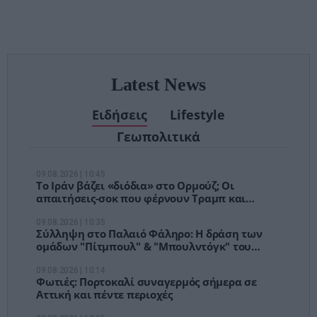
αναμονές των
χειρουργείων»
Latest News
Ειδήσεις
Lifestyle
Γεωπολιτικά
09.08.2026 | 10:45
Το Ιράν βάζει «διόδια» στο Ορμούζ; Οι
απαιτήσεις-σοκ που φέρνουν Τραμπ και
αγορές σε δύσκολη θέση
09.08.2026 | 10:35
Σύλληψη στο Παλαιό Φάληρο: Η δράση των
ομάδων "Πίτμπουλ" & "Μπουλντόγκ" του
"Έντικ"
09.08.2026 | 10:14
Φωτιές: Πορτοκαλί συναγερμός σήμερα σε
Αττική και πέντε περιοχές