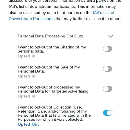
disclosure of your personal information by third parties on the
IAB’s list of downstream participants. This information may
also be disclosed by us to third parties on the
IAB’s List of
Downstream Participants
that may further disclose it to other
third parties.
Please note that this website/app uses one or more Google
Personal Data Processing Opt Outs
Ο ΣΥΝΤΑΚΤΗΣ
services and may gather and store information including but
not limited to your visit or usage behaviour. You may click to
I want to opt-out of the Sharing of my
personal data.
PAGENEWS EDITOR
grant or deny consent to Google and its third-party tags to
Opted In
use your data for below specified purposes in below Google
ΣΥΝΤΑΚΤΗΣ ΕΙΔΗΣΕΩΝ
consent section.
I want to opt-out of the Sale of my
Personal Data.
Δημοσιογράφος με εμπειρία στη σύνταξη και
Opted In
επιμέλεια ειδησεογραφικού περιεχομένου, με
έμφαση στη ροή της καθημερινής επικαιρότητας
I want to opt-out of processing my
και την άμεση κάλυψη των σημαντικότερων
Personal Data for Targeted Advertising.
Opted In
εξελίξεων στην Ελλάδα και το εξωτερικό.
Ασχολείται με πολιτικά, κοινωνικά, οικονομικά
I want to opt-out of Collection, Use,
και γενικού ενδιαφέροντος θέματα,
Retention, Sale, and/or Sharing of my
Personal Data that Is Unrelated with the
διασφαλίζοντας την έγκυρη και έγκαιρη
Purposes for which it was collected.
ενημέρωση του κοινού. Απόφοιτος Τμήματος
Opted Out
Δημοσιογραφίας και Μέσων Μαζικής