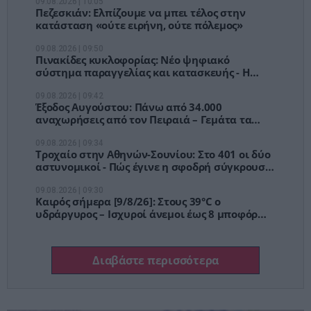
09.08.2026 | 10:05
Πεζεσκιάν: Ελπίζουμε να μπει τέλος στην
κατάσταση «ούτε ειρήνη, ούτε πόλεμος»
09.08.2026 | 09:50
Πινακίδες κυκλοφορίας: Νέο ψηφιακό
σύστημα παραγγελίας και κατασκευής - Η
διαδικασία βήμα βήμα
09.08.2026 | 09:42
Έξοδος Αυγούστου: Πάνω από 34.000
αναχωρήσεις από τον Πειραιά – Γεμάτα τα
ΚΤΕΛ, αδειάζει η Αθήνα
09.08.2026 | 09:34
Τροχαίο στην Αθηνών-Σουνίου: Στο 401 οι δύο
αστυνομικοί - Πώς έγινε η σφοδρή σύγκρουση
με αυτοκίνητο τουριστών
09.08.2026 | 09:30
Καιρός σήμερα [9/8/26]: Στους 39°C ο
υδράργυρος – Ισχυροί άνεμοι έως 8 μποφόρ
στο Αιγαίο
Διαβάστε περισσότερα