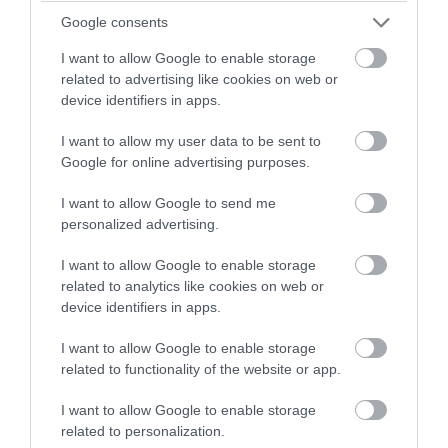
Επικοινωνίας, με εξειδίκευση στα ψηφιακά μέσα
Google consents
ενημέρωσης και τη σύγχρονη ειδησεογραφία.
I want to allow Google to enable storage
Διαθέτει εμπειρία στην συγγραφή online
related to advertising like cookies on web or
περιεχομένου, τη διαχείριση ειδησεογραφικής
device identifiers in apps.
ύλης και την παρακολούθηση της επικαιρότητας
σε πραγματικό χρόνο.
I want to allow my user data to be sent to
Google for online advertising purposes.
ΠΡΟΒΟΛΗ ΠΡΟΦΙΛ →
I want to allow Google to send me
personalized advertising.
I want to allow Google to enable storage
Διαβάστε όλες τις τελευταίες
Ειδήσεις
από την
related to analytics like cookies on web or
Ελλάδα και τον Κόσμο
device identifiers in apps.
I want to allow Google to enable storage
ΑΔΩΝΙΣ ΓΕΩΡΓΙΑΔΗΣ
ΕΣΥ
ΚΑΡΚΙΝΟΣ
related to functionality of the website or app.
I want to allow Google to enable storage
ΝΟΣΟΚΟΜΕΙΟ ΜΕΤΑΞΑ
ΣΚΥΛΟΣ ΘΕΡΑΠΕΙΑΣ
related to personalization.