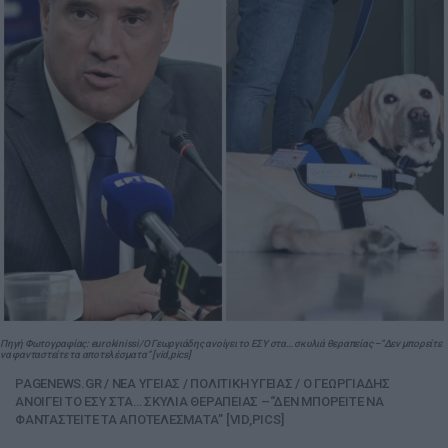
Πηγή Φωτογραφίας: eurokinissi/Ο Γεωργιάδης ανοίγει το ΕΣΥ στα… σκυλιά θεραπείας –“Δεν μπορείτε
να φανταστείτε τα αποτελέσματα” [vid,pics]
PAGENEWS.GR
/
ΝΕΑ ΥΓΕΙΑΣ
/
ΠΟΛΙΤΙΚΗ ΥΓΕΙΑΣ
/
Ο ΓΕΩΡΓΙΑΔΗΣ
ΑΝΟΙΓΕΙ ΤΟ ΕΣΥ ΣΤΑ… ΣΚΥΛΙΑ ΘΕΡΑΠΕΙΑΣ –“ΔΕΝ ΜΠΟΡΕΙΤΕ ΝΑ
ΦΑΝΤΑΣΤΕΙΤΕ ΤΑ ΑΠΟΤΕΛΕΣΜΑΤΑ” [VID,PICS]