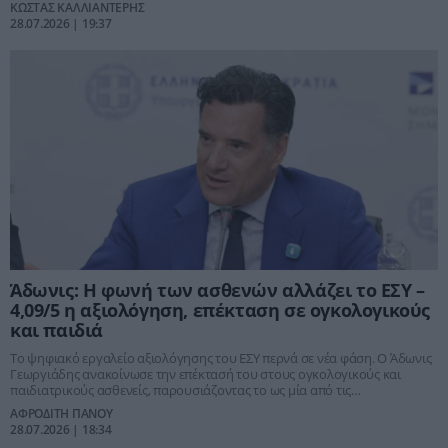
θα έχει υλοποιήσει τη μεγαλύτερη παρέμβαση στις υποδομές του
ΚΩΣΤΑΣ ΚΑΛΛΙΑΝΤΕΡΗΣ
Εθνικού Συστήματος Υγείας από τη σύστασή του. Δίπλα του ο υπουργός
28.07.2026 | 19:37
Υγείας Άδωνις Γεωργιάδης, ο οποίος επιβλέπει το μεγαλύτερο πρόγραμμα
εκσυγχρονισμού των δημόσιων νοσοκομείων των τελευταίων δεκαετιών.
Άδωνις: Η φωνή των ασθενών αλλάζει το ΕΣΥ –
4,09/5 η αξιολόγηση, επέκταση σε ογκολογικούς
και παιδιά
Το ψηφιακό εργαλείο αξιολόγησης του ΕΣΥ περνά σε νέα φάση. Ο Άδωνις
Γεωργιάδης ανακοίνωσε την επέκτασή του στους ογκολογικούς και
παιδιατρικούς ασθενείς, παρουσιάζοντας το ως μία από τις
σημαντικότερες μεταρρυθμίσεις της δημόσιας υγείας. Ήδη εφαρμόζεται
ΑΦΡΟΔΙΤΗ ΠΑΝΟΥ
σε 114 νοσοκομεία και 706 κλινικές, ενώ οι ίδιοι οι πολίτες βαθμολογούν
28.07.2026 | 18:34
τις υπηρεσίες του ΕΣΥ με μέσο όρο 4,09 στα 5.