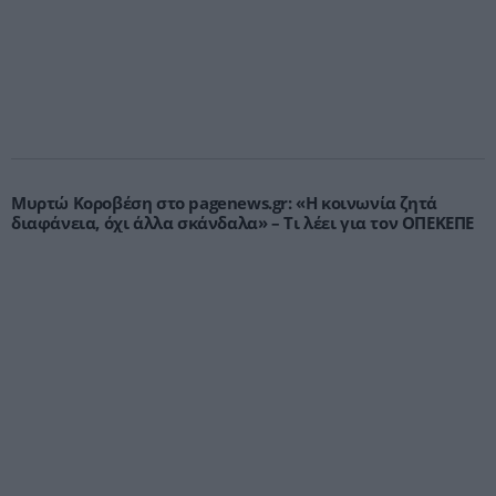
Μυρτώ Κοροβέση στο pagenews.gr: «Η κοινωνία ζητά
διαφάνεια, όχι άλλα σκάνδαλα» – Τι λέει για τον ΟΠΕΚΕΠΕ