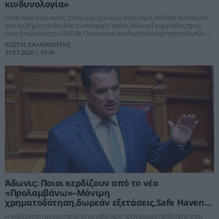
κινδυνολογία»
«Όσα λέτε είναι εκτός τόπου και χρόνου». Μετωπική επίθεση εξαπέλυσε
από το βήμα της Βουλής ο υπουργός Υγείας Άδωνις Γεωργιάδης προς
τους βουλευτές του ΠΑΣΟΚ Παναγιώτη Δουδωνή και Δημήτρη Μάντζο,
απορρίπτοντας τις αιτιάσεις περί διακοπής των προγραμμάτων
ΚΩΣΤΑΣ ΚΑΛΛΙΑΝΤΕΡΗΣ
πρόληψης και παρουσιάζοντας τη νέα κυβερνητική στρατηγική που
31.07.2026 | 19:36
μονιμοποιεί το «Προλαμβάνω» με εθνική χρηματοδότηση. Ο υπουργός
υπερασπίστηκε τις επιλογές της κυβέρνησης, ανακοίνωσε λύση για το
πρόγραμμα της παχυσαρκίας και προανήγγειλε τη δημιουργία των
πρώτων δομών Safe Haven για ευάλωτους πολίτες.
Άδωνις: Ποιοι κερδίζουν από το νέο
«Προλαμβάνω»–Μόνιμη
χρηματοδότηση,δωρεάν εξετάσεις,Safe Haven
για ευάλωτους
Η κυβέρνηση μονιμοποιεί το μεγαλύτερο πρόγραμμα πρόληψης στην