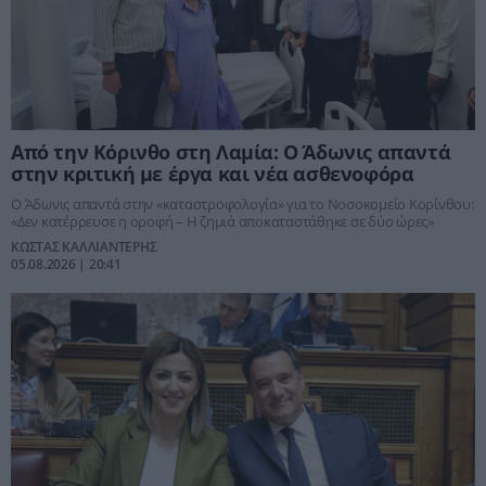
Από την Κόρινθο στη Λαμία: Ο Άδωνις απαντά
στην κριτική με έργα και νέα ασθενοφόρα
Ο Άδωνις απαντά στην «καταστροφολογία» για το Νοσοκομείο Κορίνθου:
«Δεν κατέρρευσε η οροφή – Η ζημιά αποκαταστάθηκε σε δύο ώρες»
ΚΩΣΤΑΣ ΚΑΛΛΙΑΝΤΕΡΗΣ
05.08.2026 | 20:41