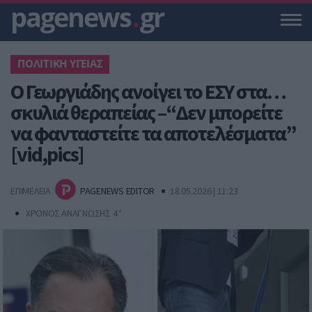
pagenews
.
gr
ΠΟΛΙΤΙΚΗ ΥΓΕΙΑΣ
Ο Γεωργιάδης ανοίγει το ΕΣΥ στα…
σκυλιά θεραπείας –“Δεν μπορείτε
να φανταστείτε τα αποτελέσματα”
[vid,pics]
ΕΠΙΜΕΛΕΙΑ
PAGENEWS EDITOR
18.05.2026 | 11:23
ΧΡΟΝΟΣ ΑΝΑΓΝΩΣΗΣ 4 '