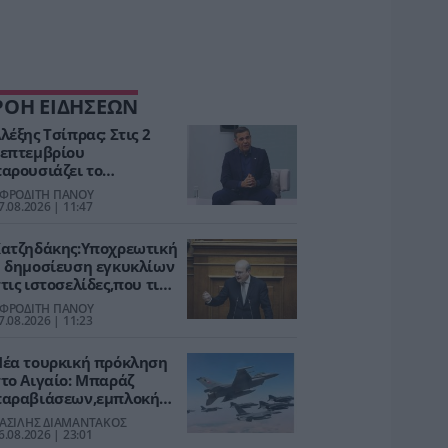
ΡΟΗ ΕΙΔΗΣΕΩΝ
λέξης Τσίπρας: Στις 2
επτεμβρίου
αρουσιάζει το
ικονομικό πρόγραμμα –
ΦΡΟΔΙΤΗ ΠΑΝΟΥ
τις 9 η ομιλία του στη
7.08.2026 | 11:47
ΔΕΘ
ατζηδάκης:Υποχρεωτική
 δημοσίευση εγκυκλίων
τις ιστοσελίδες,που τις
κδίδουν-Άκυρες όσες δεν
ΦΡΟΔΙΤΗ ΠΑΝΟΥ
ναρτώνται
7.08.2026 | 11:23
έα τουρκική πρόκληση
το Αιγαίο: Μπαράζ
αραβιάσεων,εμπλοκή
ε οπλισμένα F-16 μετά
ΑΣΙΛΗΣ ΔΙΑΜΑΝΤΑΚΟΣ
ο καλώδιο Ελλάδας–
6.08.2026 | 23:01