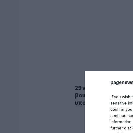
pagenews
29 νέα πρόσωπα στη 
βουλευτές στην πρώτ
If you wish 
υποκλοπές και «παρ
sensitive in
confirm you
continue se
information 
further disc