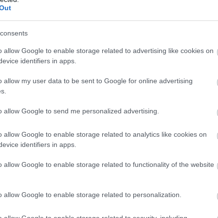
Out
λιτικό σκηνικό θυμίζει κινούμενη άμμο, το
consents
ς επ
ιχειρεί να εκπέμψει εικόνα διεύρυνσης,
o allow Google to enable storage related to advertising like cookies on
ής αντεπίθεσης απέναντι στην κυβέρνηση και
evice identifiers in apps.
εντροαριστεράς.
o allow my user data to be sent to Google for online advertising
πής Διεύρυνσης και Συμπαράταξης υπό τον
s.
χθηκε σε πολιτικό μήνυμα πολλαπλών
to allow Google to send me personalized advertising.
o allow Google to enable storage related to analytics like cookies on
τία
evice identifiers in apps.
ισμένο χώρο της Αριστεράς
λέχη που αναζητούν νέο πολιτικό «λιμάνι»
o allow Google to enable storage related to functionality of the website
ΥΛΕΥΤΕΣ ΠΟΥ ΑΛΛΑΖΟΥΝ ΤΙΣ
o allow Google to enable storage related to personalization.
o allow Google to enable storage related to security, including