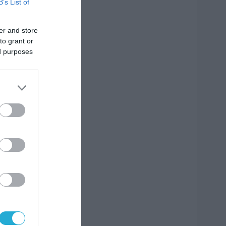
B’s List of
er and store
to grant or
ed purposes