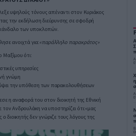
λεξε υψηλούς τόνους απέναντι στον Κυριάκος
τας την εκδήλωση διεύρυνσης σε σφοδρή
 σκάνδαλο των υποκλοπών.
Α
ησε ανοιχτά για:
«παράλληλο παρακράτος»
Σ
π
 Μαξίμου ότι:
ο
Α
Σ
0
υστικές υπηρεσίες
Χ
νή γνώμη
η
λύψει την υπόθεση των παρακολουθήσεων
σ
ε
Α
α
0
εσε η αναφορά του στον διοικητή της Εθνική
 τον Ανδρουλάκη να υποστηρίζει ότι:«μας
Ν
σ
ς ο διοικητής δεν γνώριζε τους λόγους της
π
μ
Β
τ
0