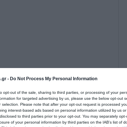
.gr -
Do Not Process My Personal Information
Χαριλάου Τρικούπη, τρεις πρώην
η γραμμή – Σκληρή επίθεση για
to opt-out of the sale, sharing to third parties, or processing of your per
ακράτος Μαξίμου»
formation for targeted advertising by us, please use the below opt-out s
r selection. Please note that after your opt-out request is processed y
eing interest-based ads based on personal information utilized by us or
disclosed to third parties prior to your opt-out. You may separately opt-
losure of your personal information by third parties on the IAB’s list of