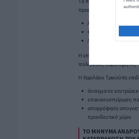
Το πολιτικό ενδιαφέρον σ
authenti
προσχωρήσεις πρώην βου
Αγγελική Αδαμοπούλ
Κυριάκος Χαρακίδης
Λεονάρδος Χατζηανδ
Η επιλογή των συγκεκριμ
πολιτικούς παρατηρητές.
Η Χαριλάου Τρικούπη επιδι
άνοιγμα σε κεντρώα κ
επανασυσπείρωση πα
απορρόφηση απογοητ
προοδευτικό χώρο
ΤΟ ΜΗΝΥΜΑ ΑΝΔΡΟΥ
ΚΑΤΑΡΡΑΚΩΣΗ ΤΟΥ 