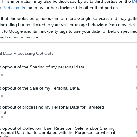
. This information may also be disclosed by us to third parties on the
IA
Participants
that may further disclose it to other third parties.
 that this website/app uses one or more Google services and may gath
including but not limited to your visit or usage behaviour. You may click 
 to Google and its third-party tags to use your data for below specifi
ogle consent section.
l Data Processing Opt Outs
o opt-out of the Sharing of my personal data.
In
o opt-out of the Sale of my Personal Data.
In
to opt-out of processing my Personal Data for Targeted
ing.
In
o opt-out of Collection, Use, Retention, Sale, and/or Sharing
ersonal Data that Is Unrelated with the Purposes for which it
ΥΝΣΗΣ ΜΕ ΦΟΝΤΟ ΤΗΝ ΠΟΛΙΤΙΚΗ
lected.