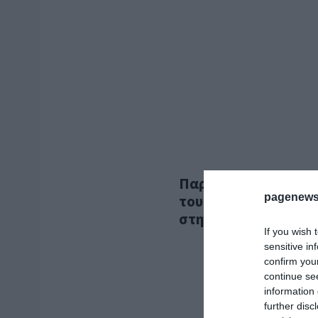
Παρέμβαση-μαμούθ α
pagenews
του γεν — Ο φόβος γ
στην οικονομία και τ
If you wish 
sensitive in
confirm you
continue se
information 
further disc