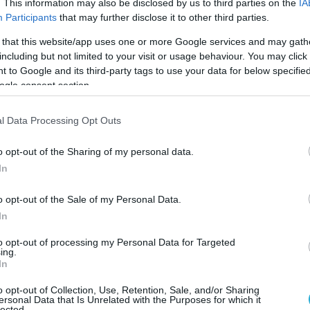
. This information may also be disclosed by us to third parties on the
IA
Participants
that may further disclose it to other third parties.
 that this website/app uses one or more Google services and may gath
including but not limited to your visit or usage behaviour. You may click 
 to Google and its third-party tags to use your data for below specifi
ogle consent section.
l Data Processing Opt Outs
o opt-out of the Sharing of my personal data.
In
o opt-out of the Sale of my Personal Data.
In
to opt-out of processing my Personal Data for Targeted
ing.
In
σεκατομμύρια στη μάχη του νομίσματος
o opt-out of Collection, Use, Retention, Sale, and/or Sharing
ersonal Data that Is Unrelated with the Purposes for which it
ες νομισματικές παρεμβάσεις που έχουν
lected.