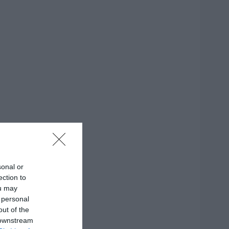
sonal or
ection to
ou may
 personal
out of the
 downstream