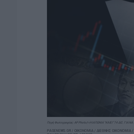
Πηγή Φωτογραφίας: AP Photo//«Η ΙΑΠΩΝΙΑ “ΚΑΙΕΙ” 74 ΔΙΣ. ΓΙΑ ΝΑ 
PAGENEWS.GR
/
ΟΙΚΟΝΟΜΙΑ
/
ΔΙΕΘΝΗΣ ΟΙΚΟΝΟΜΙΑ