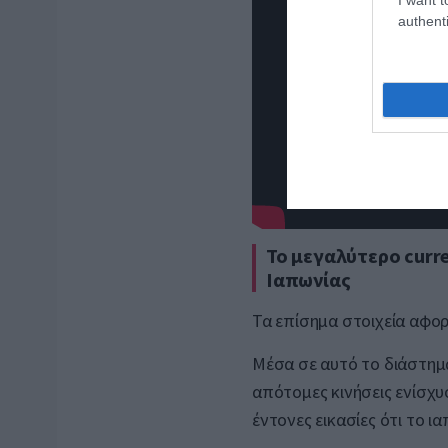
authenti
Το μεγαλύτερο curre
Ιαπωνίας
Τα επίσημα στοιχεία αφορ
Μέσα σε αυτό το διάστημ
απότομες κινήσεις ενίσχυσ
έντονες εικασίες ότι το ι