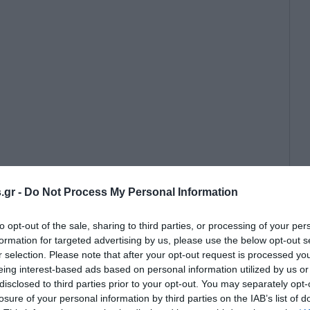
πό το Τόκιο μετά την κατάρρευση
.gr -
Do Not Process My Personal Information
ια εισαγόμενο πληθωρισμό, η πίεση
ο νέο παγκόσμιο currency war
to opt-out of the sale, sharing to third parties, or processing of your per
formation for targeted advertising by us, please use the below opt-out s
r selection. Please note that after your opt-out request is processed y
eing interest-based ads based on personal information utilized by us or
disclosed to third parties prior to your opt-out. You may separately opt-
losure of your personal information by third parties on the IAB’s list of