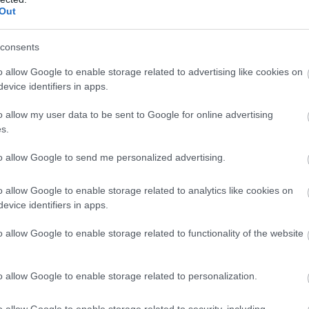
Out
γκοσμίως, ο
ι ιαπωνικές αρχέ
ς ξόδεψαν 11,73
δισ. δολάρια — μέσα σε μόλις έναν μήνα,
consents
σουν την κατρακύλα του γεν.
o allow Google to enable storage related to advertising like cookies on
ού υπουργείου Οικονομικών επιβεβαίωσε αυτό
evice identifiers in apps.
ταν εδώ και εβδομάδες:το Τόκιο μπήκε
o allow my user data to be sent to Google for online advertising
αλλάγματος για να αποτρέψει μια ανεξέλεγκτη
s.
to allow Google to send me personalized advertising.
ο ιαπωνικό νόμισμα υποχώρησε πέρα από το
o allow Google to enable storage related to analytics like cookies on
πικίνδυνο όριο των:160 γεν ανά δολάριο.
evice identifiers in apps.
οκαλέσει συναγερμό τόσο στην κυβέρνηση όσο
o allow Google to enable storage related to functionality of the website
ωνίας.
o allow Google to enable storage related to personalization.
o allow Google to enable storage related to security, including