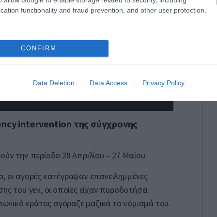
cation functionality and fraud prevention, and other user protection.
CONFIRM
Data Deletion
Data Access
Privacy Policy
ncy intervention της σύγχρονης
ούν την περίοδο:28 Απριλίου – 27 Μαΐου.
α, οι αγορές κατέγραψαν επανειλημμένες
ης του γεν, οι οποίες είχαν πυροδοτήσει
απωνικό κράτος αγόραζε μαζικά το νόμισμά του.