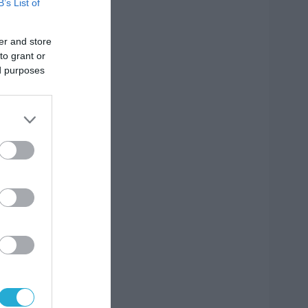
B’s List of
er and store
to grant or
ed purposes