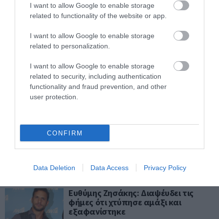
I want to allow Google to enable storage
Να παραμείνει στον Παναθηναϊκό
related to functionality of the website or app.
θέλει ο Ινσούα παρά τις
«ερυθρόλευκες» φήμες
I want to allow Google to enable storage
PAGENEWS TEAM
related to personalization.
04.05.2020 | 17:54
I want to allow Google to enable storage
Εμφανίστηκε μετά από 20 μέρες ο
related to security, including authentication
Κιμ Γιονγκ Ουν [vid]
functionality and fraud prevention, and other
user protection.
PAGENEWS TEAM
02.05.2020 | 07:15
Κιμ Γιονγκ Ουν: «Είναι νεκρός και θα
CONFIRM
ανακοινωθεί το Σαββατοκύριακο»
PAGENEWS TEAM
Data Deletion
Data Access
Privacy Policy
01.05.2020 | 19:08
Ευθύμης Ζησάκης: Διαψέυδει τις
φήμες ότι χτύπησε αμάξι και
εξαφανίστηκε