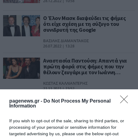
28.12.2022 | 10:58
Ο Έλον Μασκ διαψεύδει τις φήμες
ότι είχε σχέση με τη σύζυγο του
συνιδρυτή της Google
ΒΑΣΙΛΗΣ ΔΙΑΜΑΝΤΑΚΟΣ
26.07.2022 | 13:28
Αναστασία Παντούση: Απαντά για
πρώτη φορά στις φήμες που την
θέλουν ζευγάρι με τον Ιωάννη
Παπαζήση
ΚΩΣΤΑΣ ΚΑΛΛΙΑΝΤΕΡΗΣ
21.11.2021 | 23:52
pagenews.gr -
Do Not Process My Personal
Τουρκία: Δημοσιογράφοι εξηγούν
Information
γιατί έσερνε τα πόδια του ο
Ερντογάν
If you wish to opt-out of the sale, sharing to third parties, or
ΛΕΩΝΙΔΑΣ ΕΠΙΣΚΟΠΟΣ
processing of your personal or sensitive information for
05.11.2021 | 13:17
targeted advertising by us, please use the below opt-out