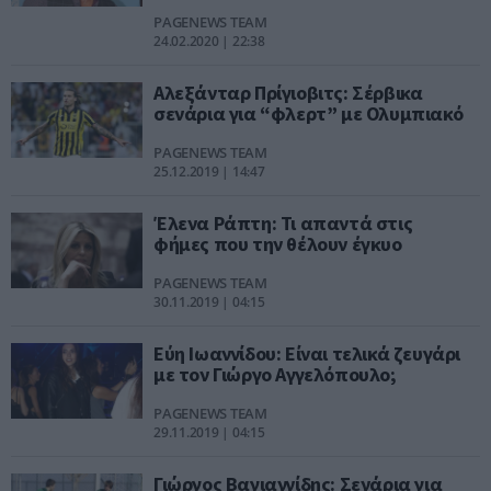
PAGENEWS TEAM
24.02.2020 | 22:38
Αλεξάνταρ Πρίγιοβιτς: Σέρβικα
σενάρια για “φλερτ” με Ολυμπιακό
PAGENEWS TEAM
25.12.2019 | 14:47
Έλενα Ράπτη: Τι απαντά στις
φήμες που την θέλουν έγκυο
PAGENEWS TEAM
30.11.2019 | 04:15
Εύη Ιωαννίδου: Είναι τελικά ζευγάρι
με τον Γιώργο Αγγελόπουλο;
PAGENEWS TEAM
29.11.2019 | 04:15
Γιώργος Βαγιαννίδης: Σενάρια για