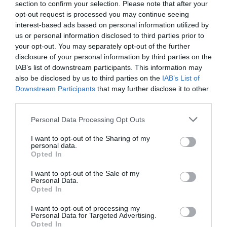
section to confirm your selection. Please note that after your
Τουρκία: Ο Ερντογάν εμφανίστηκε -
opt-out request is processed you may continue seeing
διαψεύδει τις φήμες για την υγεία
interest-based ads based on personal information utilized by
του και διώκει όσους τις διέσπειραν
us or personal information disclosed to third parties prior to
your opt-out. You may separately opt-out of the further
ΛΕΩΝΙΔΑΣ ΕΠΙΣΚΟΠΟΣ
disclosure of your personal information by third parties on the
03.11.2021 | 17:06
IAB’s list of downstream participants. This information may
also be disclosed by us to third parties on the
IAB’s List of
Τουρκία: Διώξεις σε 30 χρήστες του
Downstream Participants
that may further disclose it to other
Twitter μετά τις φήμες περί
third parties.
θανάτου του Ερντογάν
Please note that this website/app uses one or more Google
ΛΕΩΝΙΔΑΣ ΕΠΙΣΚΟΠΟΣ
Personal Data Processing Opt Outs
services and may gather and store information including but
03.11.2021 | 16:20
not limited to your visit or usage behaviour. You may click to
I want to opt-out of the Sharing of my
personal data.
grant or deny consent to Google and its third-party tags to
Τέτα Καμπουρέλη: «Δεν έχω χωρίσει
Opted In
use your data for below specified purposes in below Google
με τον σύζυγό μου»
consent section.
I want to opt-out of the Sale of my
ΑΦΡΟΔΙΤΗ ΠΑΝΟΥ
Personal Data.
04.10.2021 | 19:15
Opted In
I want to opt-out of processing my
Λιάγκας Σκορδά: Φήμες ότι είναι και
Personal Data for Targeted Advertising.
πάλι μαζί
Opted In