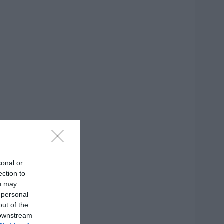
sonal or
ection to
ou may
 personal
out of the
 downstream