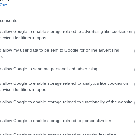
 διαταραχές
και εθισμούς σε ουσίες.
Out
κε στο JAMA Psychiatry και σύμφωνα με τα
Α
consents
ται, πως
μόνο το 6,9%
των ατόμων με
ό
τ
ταραχές χρήσης ουσιών
o allow Google to enable storage related to advertising like cookies on
φ
Κ
evice identifiers in apps.
κή θεραπεία
.
0
o allow my user data to be sent to Google for online advertising
B
ε
δεδομένα από 57.000 άτομα
σε 21 χώρες,
s.
γ
ου οι ασθενείς σταματούν τη διαδικασία προς
έ
π
εία για διαταραχές άγχους, διάθεσης και
to allow Google to send me personalized advertising.
Κ
«
0
A
o allow Google to enable storage related to analytics like cookies on
A
evice identifiers in apps.
«
s
o allow Google to enable storage related to functionality of the website
τ
Κ
0
M
o allow Google to enable storage related to personalization.
ε
Δ
o allow Google to enable storage related to security, including