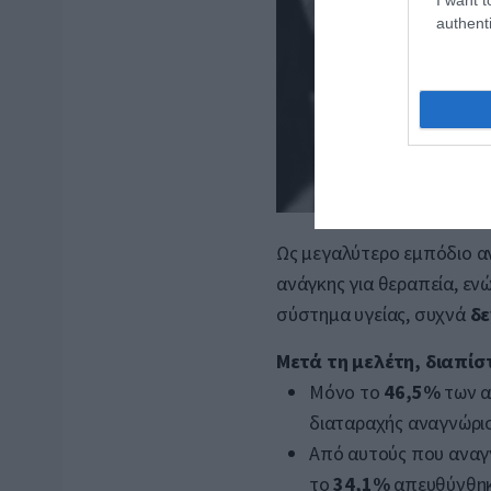
authenti
Ως μεγαλύτερο εμπόδιο α
ανάγκης για θεραπεία, εν
σύστημα υγείας, συχνά
δε
Μετά τη μελέτη, διαπίσ
Μόνο το
46,5%
των α
διαταραχής αναγνώρισ
Από αυτούς που αναγ
το
34,1%
απευθύνθηκ