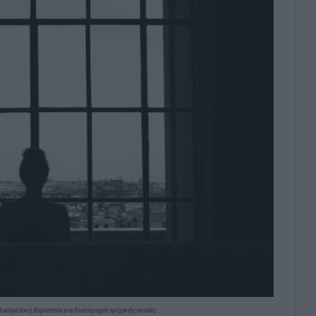
λεσματική θεραπεία για διαταραχές ψυχικής υγείας