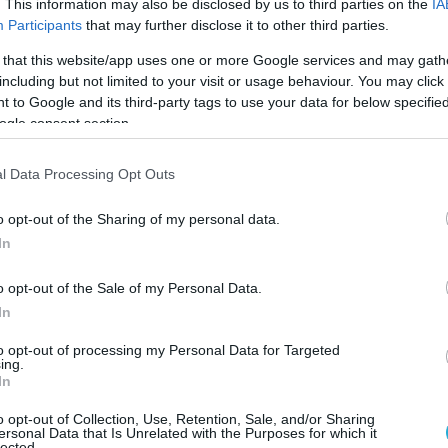
. This information may also be disclosed by us to third parties on the
IA
Participants
that may further disclose it to other third parties.
 that this website/app uses one or more Google services and may gath
including but not limited to your visit or usage behaviour. You may click 
 to Google and its third-party tags to use your data for below specifi
ogle consent section.
l Data Processing Opt Outs
o opt-out of the Sharing of my personal data.
In
o opt-out of the Sale of my Personal Data.
In
to opt-out of processing my Personal Data for Targeted
ing.
In
ty of British Columbia και την Ιατρική Σχολή του
o opt-out of Collection, Use, Retention, Sale, and/or Sharing
οτελεσματικότητα των θεραπειών σε όσους
ersonal Data that Is Unrelated with the Purposes for which it
lected.