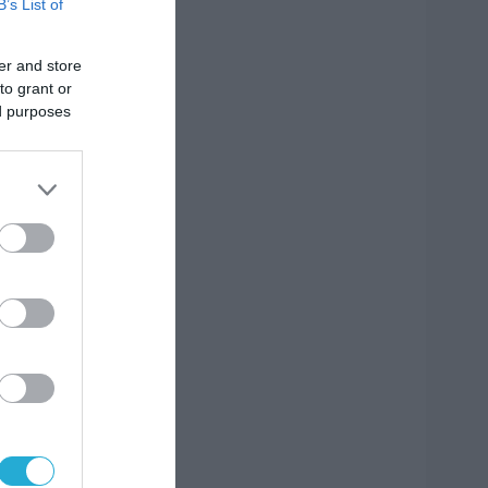
B’s List of
er and store
to grant or
ed purposes