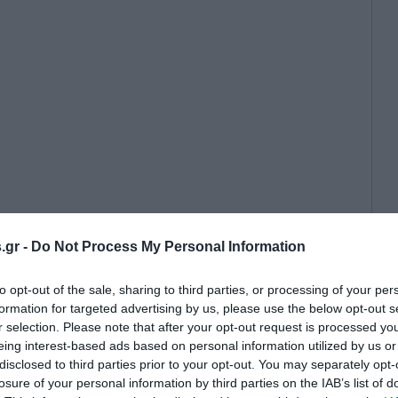
.gr -
Do Not Process My Personal Information
διεξήχθη από το University of
 την Ιατρική Σχολή του Harvard
to opt-out of the sale, sharing to third parties, or processing of your per
formation for targeted advertising by us, please use the below opt-out s
r selection. Please note that after your opt-out request is processed y
eing interest-based ads based on personal information utilized by us or
disclosed to third parties prior to your opt-out. You may separately opt-
losure of your personal information by third parties on the IAB’s list of