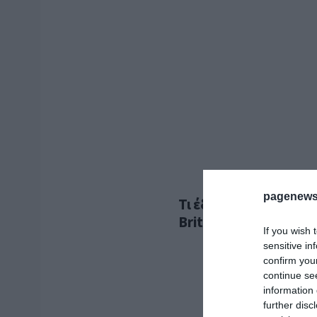
pagenews
Τι έδειξε έρευνα που 
British Columbia και
If you wish 
sensitive in
confirm you
continue se
information 
further disc