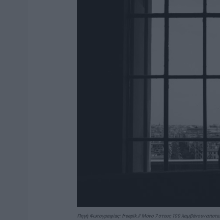
Πηγή Φωτογραφίας: freepik // Μόνο 7 στους 100 λαμβάνουν αποτε