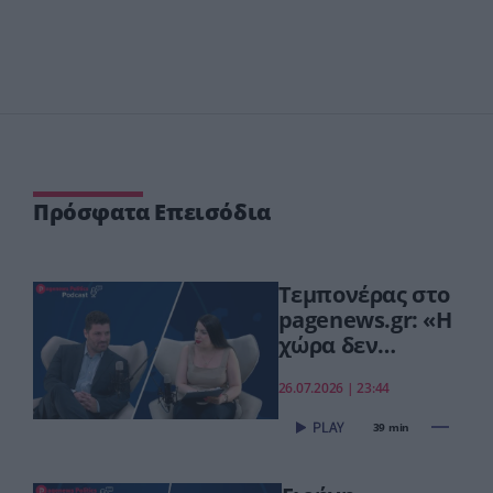
Πρόσφατα Επεισόδια
Τεμπονέρας στο
pagenews.gr: «Η
χώρα δεν
αντέχει άλλη
26.07.2026 | 23:44
χαμένη
επταετία»–Τι
39 min
είπε για
οικονομία,