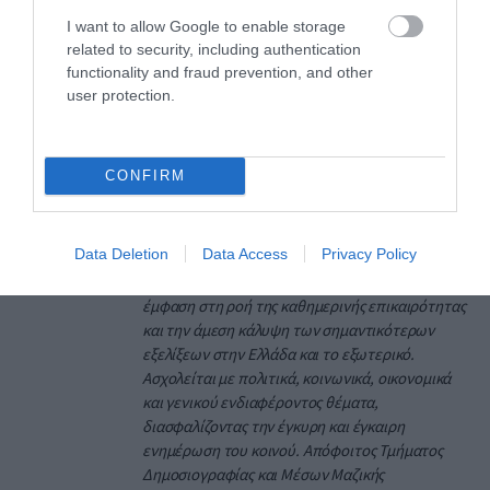
I want to allow Google to enable storage
related to security, including authentication
functionality and fraud prevention, and other
user protection.
Ο ΣΥΝΤΑΚΤΗΣ
CONFIRM
PAGENEWS EDITOR
ΣΥΝΤΑΚΤΗΣ ΕΙΔΗΣΕΩΝ
Data Deletion
Data Access
Privacy Policy
Δημοσιογράφος με εμπειρία στη σύνταξη και
επιμέλεια ειδησεογραφικού περιεχομένου, με
έμφαση στη ροή της καθημερινής επικαιρότητας
και την άμεση κάλυψη των σημαντικότερων
εξελίξεων στην Ελλάδα και το εξωτερικό.
Ασχολείται με πολιτικά, κοινωνικά, οικονομικά
και γενικού ενδιαφέροντος θέματα,
διασφαλίζοντας την έγκυρη και έγκαιρη
ενημέρωση του κοινού. Απόφοιτος Τμήματος
Δημοσιογραφίας και Μέσων Μαζικής