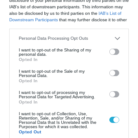
disclosure of your personal information by third parties on the
οικοδομήσει έναν νέο πολυπολικό κόσμο με την
IAB’s list of downstream participants. This information may
also be disclosed by us to third parties on the
IAB’s List of
Κίνα στο κέντρο του.
Downstream Participants
that may further disclose it to other
third parties.
Και αυτή ίσως είναι η σημαντικότερη γεωπολιτική
Please note that this website/app uses one or more Google
εξέλιξη της εποχής μας.
Personal Data Processing Opt Outs
services and may gather and store information including but
not limited to your visit or usage behaviour. You may click to
I want to opt-out of the Sharing of my
According to the Financial Times, citing a
personal data.
grant or deny consent to Google and its third-party tags to
Opted In
number of people with knowledge on the
use your data for below specified purposes in below Google
consent section.
I want to opt-out of the Sale of my
matter, Chinese President Xi Jinping told U.S.
Personal Data.
Opted In
President Donald J. Trump that Russian
President Vladimir Putin may regret his
I want to opt-out of processing my
Personal Data for Targeted Advertising.
invasion of Ukraine.
Opted In
I want to opt-out of Collection, Use,
Per the report, President Xi said this during
Retention, Sale, and/or Sharing of my
Personal Data that Is Unrelated with the
the…
pic.twitter.com/YxB98SZwpw
Purposes for which it was collected.
Opted Out