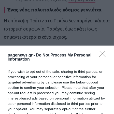
Ένας νέος πολυπολικός κόσμος γεννιέται
Η επίσκεψη Πούτιν στο Πεκίνο δεν παράγει κάποια
ιστορική συμφωνία. Παράγει όμως κάτι ίσως
σημαντικότερο: εικόνα ισχύος.
Η Κίνα παρουσιάζεται πλέον ως το μοναδικό
pagenews.gr -
Do Not Process My Personal
κράτος που μπορεί να φιλοξενεί διαδοχικά τον
Information
πρόεδρο των ΗΠΑ και τον ηγέτη της Ρωσίας, ενώ
If you wish to opt-out of the sale, sharing to third parties, or
ταυτόχρονα διατηρεί ανοιχτούς διαύλους με το
processing of your personal or sensitive information for
Ιράν και τον παγκόσμιο Νότο.
targeted advertising by us, please use the below opt-out
section to confirm your selection. Please note that after your
Σε μια εποχή όπου η αμερικανική επιρροή
opt-out request is processed you may continue seeing
interest-based ads based on personal information utilized by
αμφισβητείται και η Δύση εμφανίζεται
us or personal information disclosed to third parties prior to
κατακερματισμένη, το Πεκίνο επιχειρεί να
your opt-out. You may separately opt-out of the further