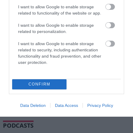
Τρομακτικό ατύχημα στη Γερμανία: Τραμ
I want to allow Google to enable storage
συγκρούστηκαν στο Γκελζενκίρχεν – Σε
related to functionality of the website or app.
κρίσιμη κατάσταση 3 επιβάτες
ΒΑΣΙΛΗΣ ΔΙΑΜΑΝΤΑΚΟΣ
I want to allow Google to enable storage
06.08.2026 | 20:07
related to personalization.
Λειψία: Πυρομαχικά μετέφερε το
I want to allow Google to enable storage
ουκρανικό Antonov δίπλα στο οποίο
related to security, including authentication
βρέθηκε το παγιδευμένο drone
functionality and fraud prevention, and other
ΒΑΣΙΛΗΣ ΔΙΑΜΑΝΤΑΚΟΣ
user protection.
06.08.2026 | 18:12
Λονδίνο: Αφίσες της ταινίας «Η Μούμια»
απαγορεύτηκαν στο μετρό – «Ίσως
CONFIRM
προκαλέσει αναστάτωση σε παιδιά»
ΒΑΣΙΛΗΣ ΔΙΑΜΑΝΤΑΚΟΣ
06.08.2026 | 11:14
Data Deletion
Data Access
Privacy Policy
PODCASTS