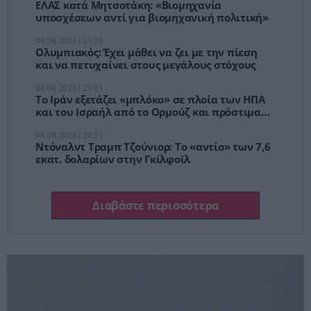
ΕΛΑΣ κατά Μητσοτάκη: «Βιομηχανία
υποσχέσεων αντί για βιομηχανική πολιτική»
06.08.2026 | 21:06
Ολυμπιακός: Έχει μάθει να ζει με την πίεση
και να πετυχαίνει στους μεγάλους στόχους
06.08.2026 | 21:01
Το Ιράν εξετάζει «μπλόκο» σε πλοία των ΗΠΑ
και του Ισραήλ από το Ορμούζ και πρόστιμα
έως 20% του φορτίου
06.08.2026 | 20:51
Ντόναλντ Τραμπ Τζούνιορ: Το «αντίο» των 7,6
εκατ. δολαρίων στην Γκίλφοϊλ
Διαβάστε περισσότερα