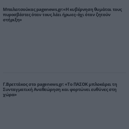
Μπαλατσούκας pagenews.gr:«Η κυβέρνηση θυμάται τους
πυροσβέστες όταν τους λέει ήρωες–όχι όταν ζητούν
στήριξη»
Γ.Βρεττάκος στο pagenews.gr: «Το ΠΑΣΟΚ μπλοκάρει τη
Συνταγματική Αναθεώρηση και φορτώνει ευθύνες στη
χώρα»