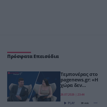
Πρόσφατα Επεισόδια
Τεμπονέρας στο
pagenews.gr: «Η
χώρα δεν
αντέχει άλλη
26.07.2026 | 23:44
χαμένη
επταετία»–Τι
39 min