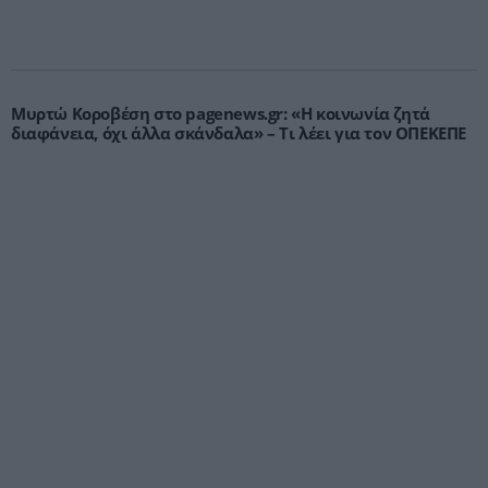
Μυρτώ Κοροβέση στο pagenews.gr: «Η κοινωνία ζητά
διαφάνεια, όχι άλλα σκάνδαλα» – Τι λέει για τον ΟΠΕΚΕΠΕ