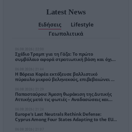
Latest News
Ειδήσεις
Lifestyle
Γεωπολιτικά
06.08.2026 | 22:00
Σχέδιο Τραμπ για τη Γάζα: Το πρώτο
συμβόλαιο αφορά στρατιωτική βάση και όχι
ανοικοδόμηση
06.08.2026 | 21:44
Η Βόρεια Κορέα εκτόξευσε βαλλιστικό
πύραυλο μικρού βεληνεκούς, επιβεβαιώνει η
Σεούλ
06.08.2026 | 21:29
Παπασταύρου: Άμεση θωράκιση της Δυτικής
Αττικής μετά τις φωτιές – Αναδασώσεις και
νέο σχέδιο πρόληψης
06.08.2026 | 21:24
Europe's Last Neutrals Rethink Defense:
Cyprus Among Four States Adapting to the EU's
New Security Doctrine
06.08.2026 | 21:07