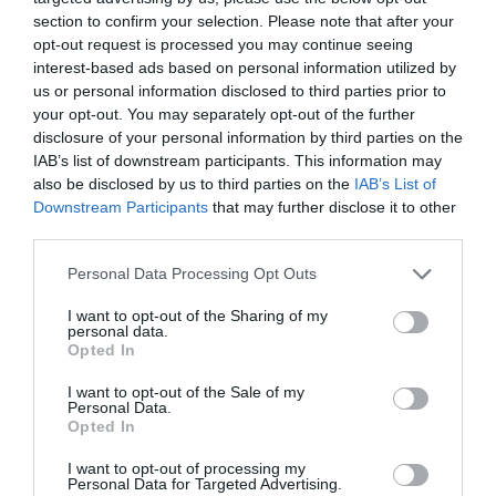
ΔΕΙΤΕ ΠΡΩΤΟΙ
ΟΛΑ ΤΑ ΝΕΑ ΤΟΥ PAGENEWS ΣΤΟ
section to confirm your selection. Please note that after your
GOOGLE NEWS
opt-out request is processed you may continue seeing
interest-based ads based on personal information utilized by
Σχετικά άρθρα:
us or personal information disclosed to third parties prior to
your opt-out. You may separately opt-out of the further
➤ Μπαγκλαντές: Τραγωδία με 27 νεκρούς λόγω
disclosure of your personal information by third parties on the
συντριβής αεροσκάφους
IAB’s list of downstream participants. This information may
also be disclosed by us to third parties on the
IAB’s List of
➤ Σοκαριστικό δυστύχημα στο Μπαγκλαντές:
Downstream Participants
that may further disclose it to other
Αεροσκάφος έπεσε σε σχολείο – Νεκρός ο πιλότος
third parties.
➤ Το Μπανγκλαντές θα ζητήσει από την Ινδία, την
έκδοση της ανατραπείσας πρώην πρωθυπουργού της
Please note that this website/app uses one or more Google
Personal Data Processing Opt Outs
χώρας
services and may gather and store information including but
not limited to your visit or usage behaviour. You may click to
I want to opt-out of the Sharing of my
➤ Νεκρός 29χρονος στο αστυνομικό τμήμα της
personal data.
grant or deny consent to Google and its third-party tags to
Ομόνοιας
Opted In
use your data for below specified purposes in below Google
➤ Μπανγκλαντές: Εντός της ημέρας αναμένεται η
consent section.
I want to opt-out of the Sale of my
οριστικοποίηση της προσωρινής κυβέρνησης Γιουνούς
Personal Data.
Opted In
➤ Μπαγκλαντές: Οι τελευταίες ώρες στην εξουσία μιας
«μισητής αυτοκράτειρας»
I want to opt-out of processing my
Personal Data for Targeted Advertising.