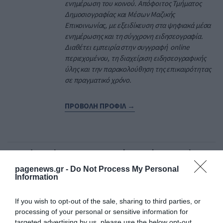
ενημέρωση του κοινού. Απόφοιτος Τμήματος
Δημοσιογραφίας και Μέσων Μαζικής
Επικοινωνίας, με εξειδίκευση στα ψηφιακά μέσα
ενημέρωσης και τη σύγχρονη ειδησεογραφία.
Διαθέτει εμπειρία στην συγγραφή online
περιεχομένου, τη διαχείριση ειδησεογραφικής
ύλης και την παρακολούθηση της επικαιρότητας
σε πραγματικό χρόνο.
ΠΡΟΒΟΛΗ ΠΡΟΦΙΛ →
Διαβάστε όλες τις τελευταίες
Ειδήσεις
από την
Ελλάδα και τον Κόσμο
pagenews.gr -
Do Not Process My Personal
Information
ΜΠΑΓΚΛΑΝΤΕΣ
ΟΗΕ
If you wish to opt-out of the sale, sharing to third parties, or
processing of your personal or sensitive information for
targeted advertising by us, please use the below opt-out