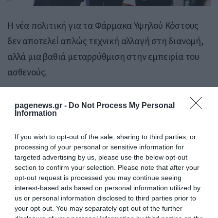
Η νέα πολιτική για τα Φάρμακα Υψηλού Κόστους
δεν αποτελεί απλώς τεχνική αλλαγή στη διανομή,
αλλά μια βαθιά μεταρρύθμιση στην εμπειρία του
ασθενούς.
Και πολιτικά, για τον Άδωνι Γεωργιάδη, αποτελεί
pagenews.gr -
Do Not Process My Personal
ένα από τα πιο ισχυρά παραδείγματα της
Information
στρατηγικής του:
μετατροπή χρόνιων
If you wish to opt-out of the sale, sharing to third parties, or
προβλημάτων του ΕΣΥ σε “χειροπιαστές λύσεις”
processing of your personal or sensitive information for
με άμεσο κοινωνικό αποτύπωμα.
targeted advertising by us, please use the below opt-out
section to confirm your selection. Please note that after your
opt-out request is processed you may continue seeing
Πηγή: pagenews.gr
interest-based ads based on personal information utilized by
us or personal information disclosed to third parties prior to
your opt-out. You may separately opt-out of the further