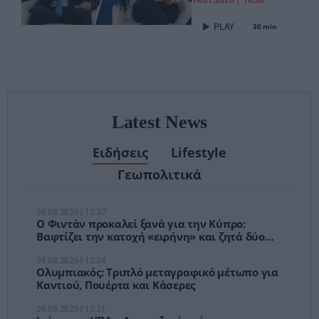
«Το νέο ΕΣΥ
είναι ήδη εδώ
30 min
– Τέλος στις
αναμονές των
χειρουργείων»
Latest News
Ειδήσεις
Lifestyle
Γεωπολιτικά
09.08.2026 | 12:37
Ο Φιντάν προκαλεί ξανά για την Κύπρο:
Βαφτίζει την κατοχή «ειρήνη» και ζητά δύο
κράτη
09.08.2026 | 12:34
Ολυμπιακός: Τριπλό μεταγραφικό μέτωπο για
Καντιού, Πουέρτα και Κάσερες
09.08.2026 | 12:21