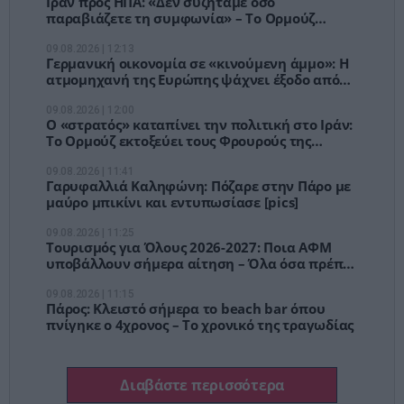
Ιράν προς ΗΠΑ: «Δεν συζητάμε όσο
παραβιάζετε τη συμφωνία» – Το Ορμούζ
γίνεται το μεγάλο όπλο της Τεχεράνης
09.08.2026 | 12:13
Γερμανική οικονομία σε «κινούμενη άμμο»: Η
ατμομηχανή της Ευρώπης ψάχνει έξοδο από
την παγίδα της στασιμότητας
09.08.2026 | 12:00
Ο «στρατός» καταπίνει την πολιτική στο Ιράν:
Το Ορμούζ εκτοξεύει τους Φρουρούς της
Επανάστασης στην κορυφή της εξουσίας
09.08.2026 | 11:41
Γαρυφαλλιά Καληφώνη: Πόζαρε στην Πάρο με
μαύρο μπικίνι και εντυπωσίασε [pics]
09.08.2026 | 11:25
Τουρισμός για Όλους 2026-2027: Ποια ΑΦΜ
υποβάλλουν σήμερα αίτηση – Όλα όσα πρέπει
να γνωρίζετε
09.08.2026 | 11:15
Πάρος: Κλειστό σήμερα το beach bar όπου
πνίγηκε ο 4χρονος – Το χρονικό της τραγωδίας
Διαβάστε περισσότερα