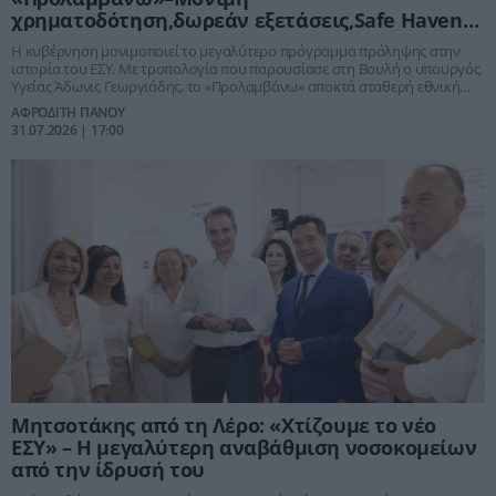
χρηματοδότηση,δωρεάν εξετάσεις,Safe Haven
για ευάλωτους
Η κυβέρνηση μονιμοποιεί το μεγαλύτερο πρόγραμμα πρόληψης στην
ιστορία του ΕΣΥ. Με τροπολογία που παρουσίασε στη Βουλή ο υπουργός
Υγείας Άδωνις Γεωργιάδης, το «Προλαμβάνω» αποκτά σταθερή εθνική
χρηματοδότηση μετά το τέλος του Ταμείου Ανάκαμψης, ενώ
ΑΦΡΟΔΙΤΗ ΠΑΝΟΥ
δημιουργούνται για πρώτη φορά δομές «Safe Haven» για αστέγους,
31.07.2026 | 17:00
εξαρτημένους και ευάλωτους πολίτες.
Μητσοτάκης από τη Λέρο: «Χτίζουμε το νέο
ΕΣΥ» – Η μεγαλύτερη αναβάθμιση νοσοκομείων
από την ίδρυσή του