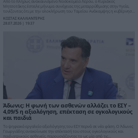
Από το πλήρως ανακαινισμένο Νοσοκομείο Λέρου, ο Κυριάκος
Μητσοτάκης έστειλε μήνυμα συνέχειας της μεταρρύθμισης στην Υγεία,
τονίζοντας ότι με την ολοκλήρωση του Ταμείου Ανάκαμψης η κυβέρνηση
θα έχει υλοποιήσει τη μεγαλύτερη παρέμβαση στις υποδομές του
ΚΩΣΤΑΣ ΚΑΛΛΙΑΝΤΕΡΗΣ
Εθνικού Συστήματος Υγείας από τη σύστασή του. Δίπλα του ο υπουργός
28.07.2026 | 19:37
Υγείας Άδωνις Γεωργιάδης, ο οποίος επιβλέπει το μεγαλύτερο πρόγραμμα
εκσυγχρονισμού των δημόσιων νοσοκομείων των τελευταίων δεκαετιών.
Άδωνις: Η φωνή των ασθενών αλλάζει το ΕΣΥ –
4,09/5 η αξιολόγηση, επέκταση σε ογκολογικούς
και παιδιά
Το ψηφιακό εργαλείο αξιολόγησης του ΕΣΥ περνά σε νέα φάση. Ο Άδωνις
Γεωργιάδης ανακοίνωσε την επέκτασή του στους ογκολογικούς και
παιδιατρικούς ασθενείς, παρουσιάζοντας το ως μία από τις