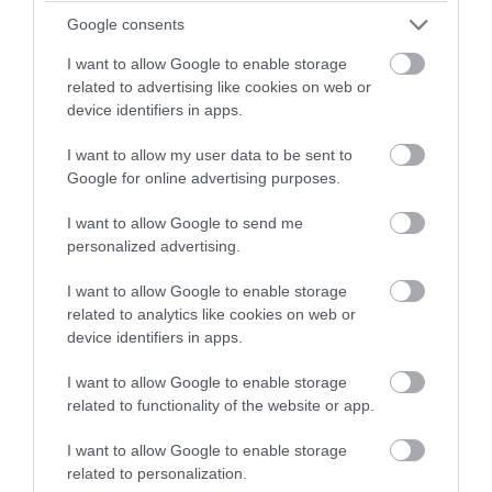
και την άμεση κάλυψη των σημαντικότερων
Google consents
εξελίξεων στην Ελλάδα και το εξωτερικό.
Ασχολείται με πολιτικά, κοινωνικά, οικονομικά
I want to allow Google to enable storage
και γενικού ενδιαφέροντος θέματα,
related to advertising like cookies on web or
διασφαλίζοντας την έγκυρη και έγκαιρη
device identifiers in apps.
ενημέρωση του κοινού. Απόφοιτος Τμήματος
Δημοσιογραφίας και Μέσων Μαζικής
I want to allow my user data to be sent to
Επικοινωνίας, με εξειδίκευση στα ψηφιακά μέσα
Google for online advertising purposes.
ενημέρωσης και τη σύγχρονη ειδησεογραφία.
I want to allow Google to send me
Διαθέτει εμπειρία στην συγγραφή online
personalized advertising.
περιεχομένου, τη διαχείριση ειδησεογραφικής
ύλης και την παρακολούθηση της επικαιρότητας
I want to allow Google to enable storage
σε πραγματικό χρόνο.
related to analytics like cookies on web or
device identifiers in apps.
ΠΡΟΒΟΛΗ ΠΡΟΦΙΛ →
I want to allow Google to enable storage
related to functionality of the website or app.
I want to allow Google to enable storage
Διαβάστε όλες τις τελευταίες
Ειδήσεις
από την
related to personalization.
Ελλάδα και τον Κόσμο