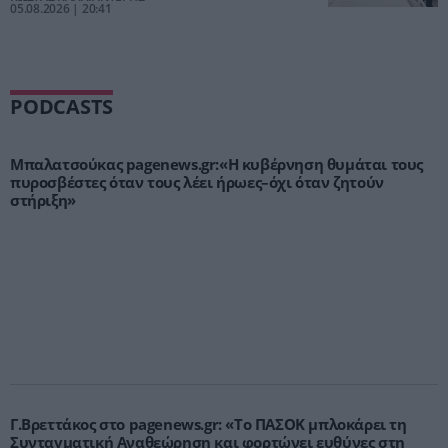
05.08.2026 | 20:41
PODCASTS
Μπαλατσούκας pagenews.gr:«Η κυβέρνηση θυμάται τους
πυροσβέστες όταν τους λέει ήρωες–όχι όταν ζητούν
στήριξη»
Γ.Βρεττάκος στο pagenews.gr: «Το ΠΑΣΟΚ μπλοκάρει τη
Συνταγματική Αναθεώρηση και φορτώνει ευθύνες στη