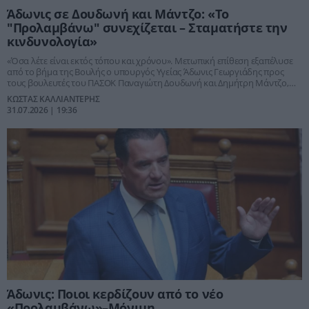
Άδωνις σε Δουδωνή και Μάντζο: «Το
"Προλαμβάνω" συνεχίζεται – Σταματήστε την
κινδυνολογία»
«Όσα λέτε είναι εκτός τόπου και χρόνου». Μετωπική επίθεση εξαπέλυσε
από το βήμα της Βουλής ο υπουργός Υγείας Άδωνις Γεωργιάδης προς
τους βουλευτές του ΠΑΣΟΚ Παναγιώτη Δουδωνή και Δημήτρη Μάντζο,
απορρίπτοντας τις αιτιάσεις περί διακοπής των προγραμμάτων
ΚΩΣΤΑΣ ΚΑΛΛΙΑΝΤΕΡΗΣ
πρόληψης και παρουσιάζοντας τη νέα κυβερνητική στρατηγική που
31.07.2026 | 19:36
μονιμοποιεί το «Προλαμβάνω» με εθνική χρηματοδότηση. Ο υπουργός
υπερασπίστηκε τις επιλογές της κυβέρνησης, ανακοίνωσε λύση για το
πρόγραμμα της παχυσαρκίας και προανήγγειλε τη δημιουργία των
πρώτων δομών Safe Haven για ευάλωτους πολίτες.
Άδωνις: Ποιοι κερδίζουν από το νέο
«Προλαμβάνω»–Μόνιμη