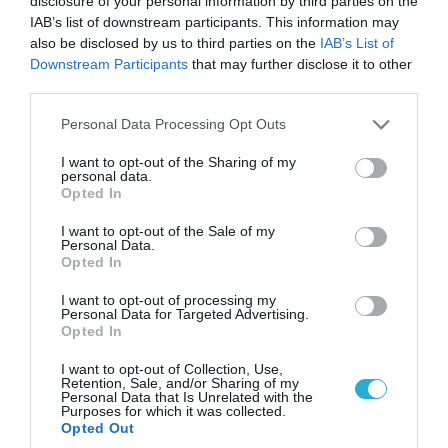
disclosure of your personal information by third parties on the
IAB’s list of downstream participants. This information may
also be disclosed by us to third parties on the
IAB’s List of
Downstream Participants
that may further disclose it to other
third parties.
Please note that this website/app uses one or more Google
Personal Data Processing Opt Outs
services and may gather and store information including but
not limited to your visit or usage behaviour. You may click to
I want to opt-out of the Sharing of my
personal data.
grant or deny consent to Google and its third-party tags to
Opted In
use your data for below specified purposes in below Google
consent section.
I want to opt-out of the Sale of my
Personal Data.
Opted In
Ο ΣΥΝΤΑΚΤΗΣ
I want to opt-out of processing my
Personal Data for Targeted Advertising.
PAGENEWS EDITOR
Opted In
ΣΥΝΤΑΚΤΗΣ ΕΙΔΗΣΕΩΝ
I want to opt-out of Collection, Use,
Retention, Sale, and/or Sharing of my
Δημοσιογράφος με εμπειρία στη σύνταξη και
Personal Data that Is Unrelated with the
επιμέλεια ειδησεογραφικού περιεχομένου, με
Purposes for which it was collected.
Opted Out
έμφαση στη ροή της καθημερινής επικαιρότητας