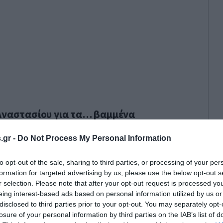
 Αναστασίου για τα… βαμμένα
ναψε πολιτική φωτιά — Οργισμένη
 Ακρίτα με βαρείς χαρακτηρισμούς
.gr -
Do Not Process My Personal Information
Χαριλάου Τρικούπη
to opt-out of the sale, sharing to third parties, or processing of your per
formation for targeted advertising by us, please use the below opt-out s
r selection. Please note that after your opt-out request is processed y
eing interest-based ads based on personal information utilized by us or
disclosed to third parties prior to your opt-out. You may separately opt-
losure of your personal information by third parties on the IAB’s list of