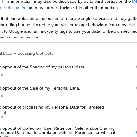
. This information may also be disclosed by us to third parties on the
IA
Participants
that may further disclose it to other third parties.
 that this website/app uses one or more Google services and may gath
including but not limited to your visit or usage behaviour. You may click 
 to Google and its third-party tags to use your data for below specifi
ogle consent section.
l Data Processing Opt Outs
o opt-out of the Sharing of my personal data.
In
o opt-out of the Sale of my Personal Data.
In
to opt-out of processing my Personal Data for Targeted
ing.
In
σωτερικής αντιπαράθεσης στον ευρύτερο χώρο
οδότησε η τηλεοπτική ατάκα του στελέχους
o opt-out of Collection, Use, Retention, Sale, and/or Sharing
ersonal Data that Is Unrelated with the Purposes for which it
γής Βάσια Αναστασίου για τον
Αλέξης
lected.