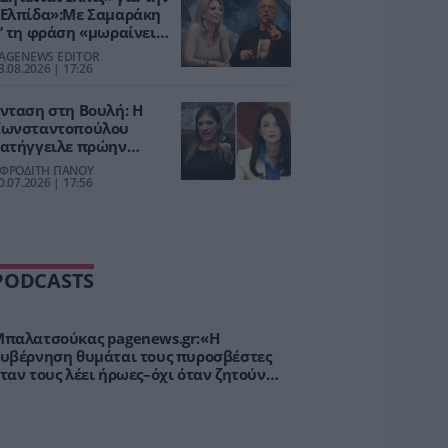
Ελπίδα»:Με Σαμαράκη
’ τη φράση «μωραίνει
ύριος»απαντά ο
AGENEWS EDITOR
υγερινός στη
3.08.2026 | 17:26
αρυστιανού
νταση στη Βουλή: Η
Κωνσταντοπούλου
ατήγγειλε πρώην
υνεργάτιδά της –Η
ΦΡΟΔΙΤΗ ΠΑΝΟΥ
πόθεση κατέληξε στο
0.07.2026 | 17:56
στυνομικό Τμήμα
PODCASTS
παλατσούκας pagenews.gr:«Η
υβέρνηση θυμάται τους πυροσβέστες
ταν τους λέει ήρωες–όχι όταν ζητούν
τήριξη»