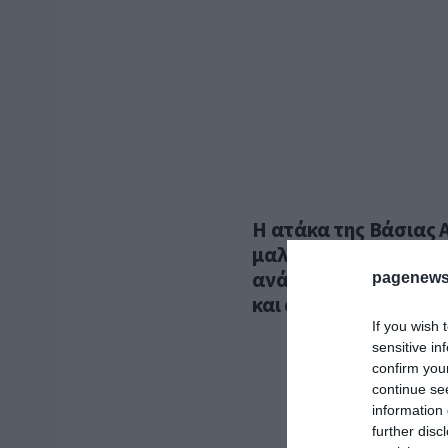
Η ατάκα της Βάσιας
μαλλιά του Τσίπρα ά
ανάρτηση της Έλενας
pagenews
και αιχμές κατά της 
If you wish 
sensitive in
confirm you
continue se
information 
further disc