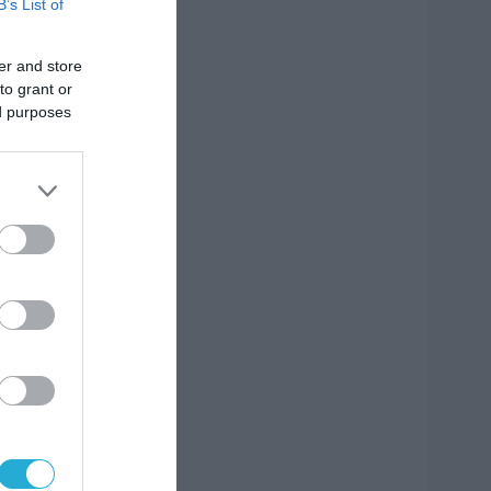
B’s List of
er and store
to grant or
ed purposes