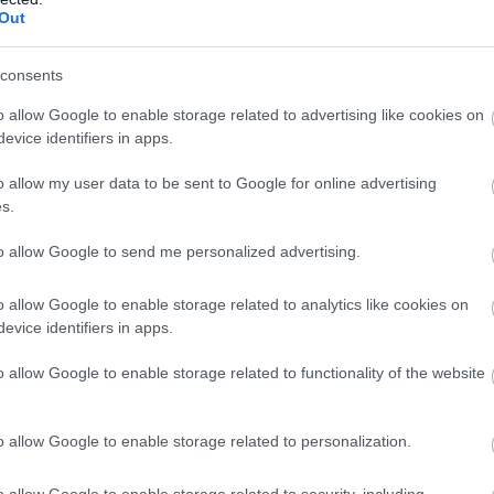
Out
κρίτα να εξαπολύει σφοδρή δημόσια επίθεση
consents
υ στο τηλεοπτικό πάνελ του Kontra:
o allow Google to enable storage related to advertising like cookies on
evice identifiers in apps.
 λουστεί κανά δυο φορές γιατί έχει βάψει το
ντονη η μπογιά»
o allow my user data to be sent to Google for online advertising
s.
άσεων και άνοιξε νέο γύρο πολιτικής
to allow Google to send me personalized advertising.
στελέχη του ΣΥΡΙΖΑ και του ΠΑΣΟΚ.
o allow Google to enable storage related to analytics like cookies on
evice identifiers in apps.
o allow Google to enable storage related to functionality of the website
o allow Google to enable storage related to personalization.
o allow Google to enable storage related to security, including