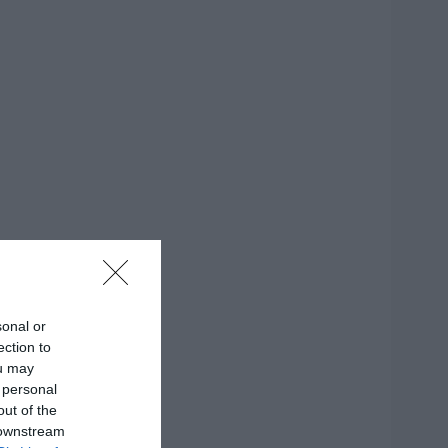
sonal or
ection to
ou may
 personal
out of the
 downstream