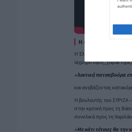
authenti
Η ανάρτηση-φωτιά τ
Η Έλενα Ακρίτα, εμφανώς 
αιχμηρό ύφος, χαρακτηρί
«λεκτική πατσαβούρα ε
και ανεβάζοντας κατακόρ
Η βουλευτής του ΣΥΡΙΖΑ –
στην κριτική προς τη Βάσ
συνολικά προς τη Χαριλάο
«Με κάτι τέτοιες θα την 