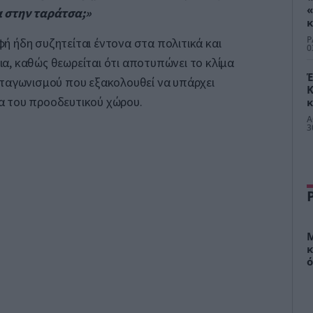
«
α στην ταράτσα;»
κ
Κ
P
 ήδη συζητείται έντονα στα πολιτικά και
Α
0
Κ
α, καθώς θεωρείται ότι αποτυπώνει το κλίμα
Έ
νταγωνισμού που εξακολουθεί να υπάρχει
 του προοδευτικού χώρου.
κ
σ
Α
υ
3
Α
Μ
κ
ό
σ