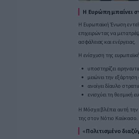
Η Ευρώπη μπαίνει σ
Η Ευρωπαϊκή Ένωση εντείν
επιχειρώντας να μετατρέψ
ασφάλειας και ενέργειας.
Η ενίσχυση της ευρωπαϊκ
υποστηρίζει ειρηνευτι
μειώνει την εξάρτησ
ανοίγει δίαυλο στρατι
ενισχύει τη θεσμική ε
Η Μόσχα βλέπει αυτή την 
της στον Νότιο Καύκασο.
«Πολιτισμένο διαζύγ