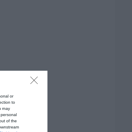
sonal or
ection to
ou may
 personal
out of the
 downstream