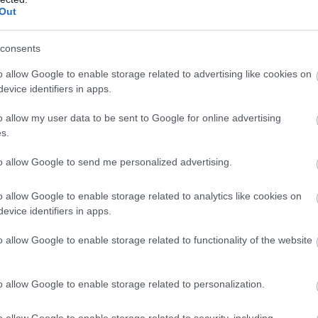
Out
ένο διαζύγιο» σηματοδοτεί μια από τις πιο
 ρητορικής της Μόσχας τα τελευταία χρόνια.
consents
ν πόλεμο στην Ουκρανία με στόχο τη διατήρηση
o allow Google to enable storage related to advertising like cookies on
ερίπτωση της Αρμενίας εμφανίζεται –
evice identifiers in apps.
ιατύπωσης– πιο διαλλακτική.
o allow my user data to be sent to Google for online advertising
νεται από τη ρωσική ομπρέλα
s.
ας–Γερεβάν έχει βαθιές ρίζες. Η αποτυχία της
to allow Google to send me personalized advertising.
ως αξιόπιστος εγγυητής ασφάλειας στον πόλεμο
σε συνδυασμό με την ενίσχυση των σχέσεων
o allow Google to enable storage related to analytics like cookies on
evice identifiers in apps.
παϊκή Ένωση, έχει οδηγήσει σε ραγδαία
λιτικής της πορείας.
o allow Google to enable storage related to functionality of the website
είται πλέον προς μια σταδιακή απεξάρτηση
o allow Google to enable storage related to personalization.
πενδύοντας σε ευρωπαϊκές δομές ασφάλειας και
 Η μετατόπιση αυτή δεν είναι απλώς
o allow Google to enable storage related to security, including