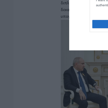
διπλωματική — είναι στρα
authenti
δεκαετίες θεωρούνταν μέ
υπογαστρίου”.