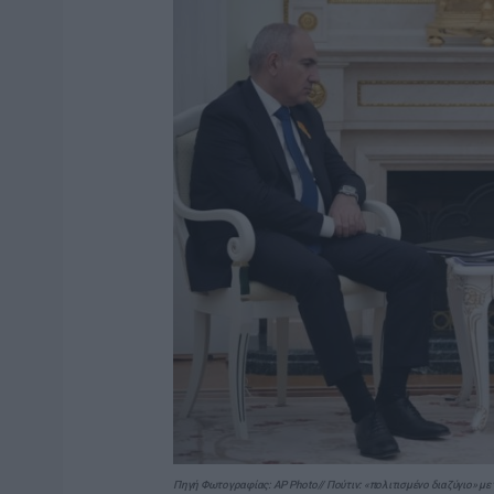
Πηγή Φωτογραφίας: AP Photo// Πούτιν: «πολιτισμένο διαζύγιο» μ