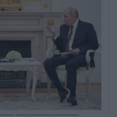
ε την Αρμενία – Ρωγμές στην αυτοκρατορία του μετασοβιετικού χώρου