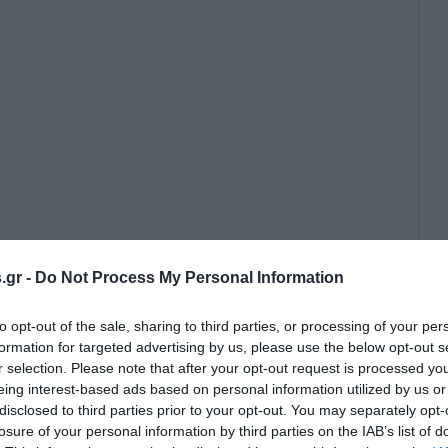
.gr -
Do Not Process My Personal Information
 αποδέχεται για πρώτη φορά τη
 αποχώρησης” κρατών από τη
to opt-out of the sale, sharing to third parties, or processing of your per
οής, την ώρα που η Ουκρανία
formation for targeted advertising by us, please use the below opt-out s
ο πεδίο σύγκρουσης.
r selection. Please note that after your opt-out request is processed y
eing interest-based ads based on personal information utilized by us or
disclosed to third parties prior to your opt-out. You may separately opt-
losure of your personal information by third parties on the IAB’s list of