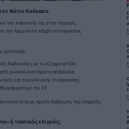
τον Νότιο Καύκασο
Σ
Γ
ει την παρουσία της στην περιοχή,
σ
σ
ει την Αρμενία σε κόμβο συνεργασίας
Β
ό
0
A
ής εμπλοκής:
Ο
σ
γ
κές διαδικασίες με το Αζερμπαϊτζάν
Β
0
η από ρωσικά συστήματα ασφαλείας
Ο
ωτικής και τεχνολογικής συνεργασίας
Ι
υθυγράμμιση με την ΕΕ
ε
μ
Β
σ
0
κινητικότητα ως άμεση διάβρωση της επιρροής
Η
π
ιο» ή τακτικός ελιγμός;
d
Β