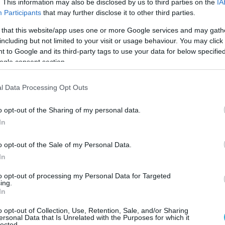
. This information may also be disclosed by us to third parties on the
IA
Participants
that may further disclose it to other third parties.
 that this website/app uses one or more Google services and may gath
including but not limited to your visit or usage behaviour. You may click 
 to Google and its third-party tags to use your data for below specifi
ogle consent section.
l Data Processing Opt Outs
o opt-out of the Sharing of my personal data.
In
o opt-out of the Sale of my Personal Data.
In
to opt-out of processing my Personal Data for Targeted
ing.
In
o opt-out of Collection, Use, Retention, Sale, and/or Sharing
ersonal Data that Is Unrelated with the Purposes for which it
ούτιν ότι η Ρωσία και η
Αρμενία μπορο
ύν να
lected.