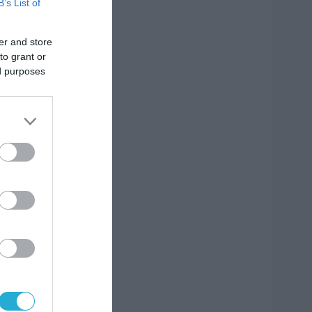
B’s List of
er and store
to grant or
ed purposes