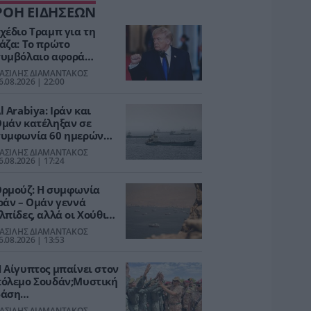
ΡΟΗ ΕΙΔΗΣΕΩΝ
χέδιο Τραμπ για τη
άζα: Το πρώτο
υμβόλαιο αφορά
τρατιωτική βάση και
ΑΣΙΛΗΣ ΔΙΑΜΑΝΤΑΚΟΣ
χι ανοικοδόμηση
6.08.2026 | 22:00
l Arabiya: Ιράν και
μάν κατέληξαν σε
υμφωνία 60 ημερών
ια τα Στενά του Ορμούζ
ΑΣΙΛΗΣ ΔΙΑΜΑΝΤΑΚΟΣ
6.08.2026 | 17:24
ρμούζ: Η συμφωνία
ράν – Ομάν γεννά
λπίδες, αλλά οι Χούθι
εταφέρουν την κρίση
ΑΣΙΛΗΣ ΔΙΑΜΑΝΤΑΚΟΣ
την Ερυθρά Θάλασσα
6.08.2026 | 13:53
 Αίγυπτος μπαίνει στον
όλεμο Σουδάν;Μυστική
βάση
rones,επιχειρήσεις
ΑΣΙΛΗΣ ΔΙΑΜΑΝΤΑΚΟΣ