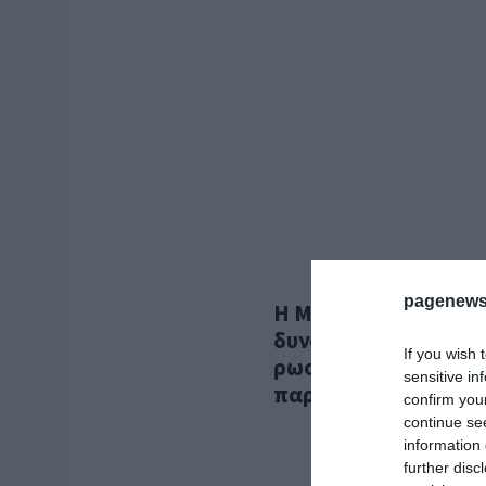
pagenews
Η Μόσχα φαίνεται να
δυνατότητα “ομαλής
If you wish 
ρωσική σφαίρα επιρρ
sensitive in
παραμένει το απόλυτ
confirm you
continue se
information 
further disc