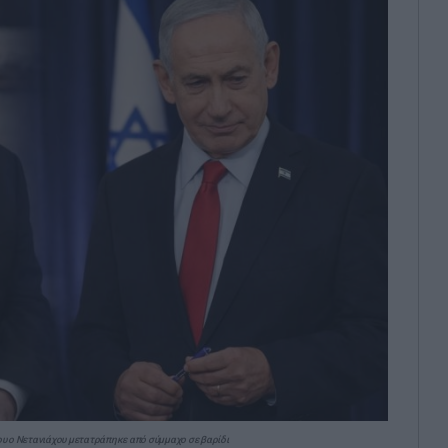
ου ο Νετανιάχου μετατράπηκε από σύμμαχο σε βαρίδι