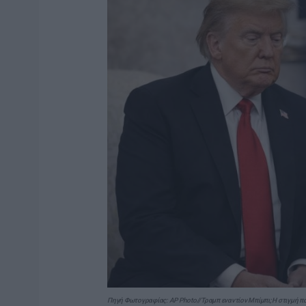
Πηγή Φωτογραφίας: AP Photo//Τραμπ εναντίον Μπίμπι; Η στιγμή π