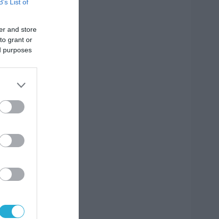
B’s List of
er and store
to grant or
ed purposes