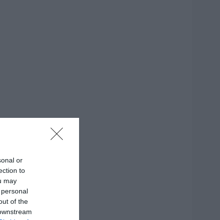
sonal or
ection to
ou may
 personal
out of the
 downstream