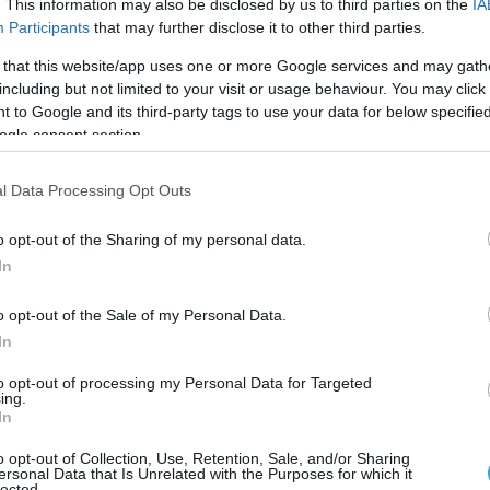
. This information may also be disclosed by us to third parties on the
IA
Participants
that may further disclose it to other third parties.
 that this website/app uses one or more Google services and may gath
including but not limited to your visit or usage behaviour. You may click 
 to Google and its third-party tags to use your data for below specifi
ogle consent section.
l Data Processing Opt Outs
o opt-out of the Sharing of my personal data.
In
o opt-out of the Sale of my Personal Data.
In
to opt-out of processing my Personal Data for Targeted
ing.
In
τις αμερικανοϊσραηλινές σχέσεις των τελευταίων
o opt-out of Collection, Use, Retention, Sale, and/or Sharing
ersonal Data that Is Unrelated with the Purposes for which it
lected.