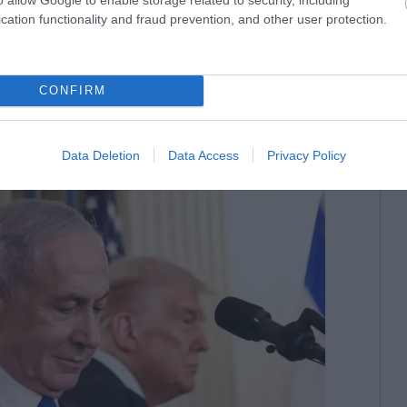
cation functionality and fraud prevention, and other user protection.
απλή: ο Τραμπ επιδιώκει μια συμφωνία που θα
τεί ως ο ηγέτης που απέτρεψε έναν γενικευμένο
ανιάχου επιδιώκει να διαμορφώσει ένα
CONFIRM
ο οποίο η Τεχεράνη και οι περιφερειακοί της
 ιστορική ήττα.
Data Deletion
Data Access
Privacy Policy
νται.