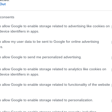
εται στα πεδία των μαχών, αλλά πίσω από
Out
φωνικές γραμμές υψηλής ασφαλείας και σε
ς που εκτείνονται από την Ουάσιγκτον έως την
consents
o allow Google to enable storage related to advertising like cookies on
evice identifiers in apps.
 μήνες συγκρούσεων, διπλωματικών ελιγμών και
ν, ο Ντόναλντ Τραμπ φαίνεται να αναγνωρίζει
o allow my user data to be sent to Google for online advertising
φαλος για τη στρατηγική του δεν βρίσκεται
s.
 Ιερουσαλήμ.
to allow Google to send me personalized advertising.
που διαρρέουν από αμερικανικούς κύκλους, ο
o allow Google to enable storage related to analytics like cookies on
πλέον την ενόχλησή του απέναντι στον
evice identifiers in apps.
ον άνθρωπο που μέχρι πρότινος θεωρούνταν ο
 εταίρος της Ουάσιγκτον.
o allow Google to enable storage related to functionality of the website
να λειτουργεί σαν να είναι ο μόνος παίκτης στο
o allow Google to enable storage related to personalization.
ε Αμερικανός αξιωματούχος με γνώση των
o allow Google to enable storage related to security, including