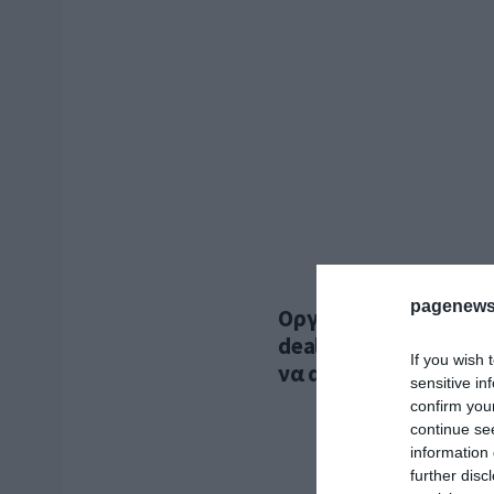
pagenews
Οργισμένα τηλεφωνή
deal με το Ιράν και 
If you wish 
να αλλάξει τη Μέση 
sensitive in
confirm you
continue se
information 
further disc