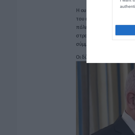
authenti
Η ουσία της κρίσης είναι 
του επιτρέψει να εμφανισ
πόλεμο με το Ιράν. Ο Νετ
στρατηγικό περιβάλλον στ
σύμμαχοι θα υποστούν μια
Οι δύο στόχοι δεν ταυτίζο