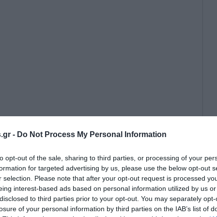
.gr -
Do Not Process My Personal Information
ματα, απειλές κατάρρευσης του
το παρασκήνιο μιας ρήξης που μπορεί
to opt-out of the sale, sharing to third parties, or processing of your per
Ανατολή
formation for targeted advertising by us, please use the below opt-out s
r selection. Please note that after your opt-out request is processed y
eing interest-based ads based on personal information utilized by us or
disclosed to third parties prior to your opt-out. You may separately opt-
losure of your personal information by third parties on the IAB’s list of