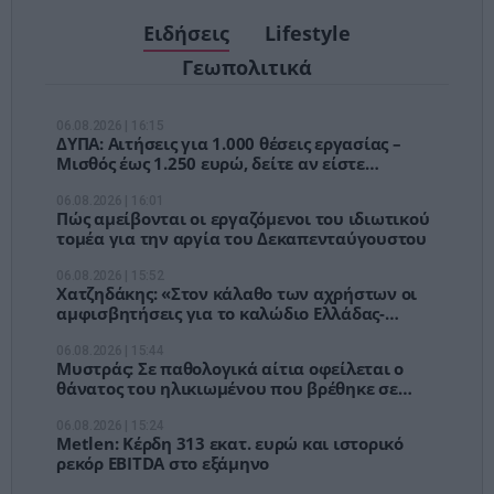
Ειδήσεις
Lifestyle
Γεωπολιτικά
06.08.2026 | 16:15
ΔΥΠΑ: Αιτήσεις για 1.000 θέσεις εργασίας –
Μισθός έως 1.250 ευρώ, δείτε αν είστε
δικαιούχοι
06.08.2026 | 16:01
Πώς αμείβονται οι εργαζόμενοι του ιδιωτικού
τομέα για την αργία του Δεκαπενταύγουστου
06.08.2026 | 15:52
Χατζηδάκης: «Στον κάλαθο των αχρήστων οι
αμφισβητήσεις για το καλώδιο Ελλάδας-
Κύπρου»
06.08.2026 | 15:44
Μυστράς: Σε παθολογικά αίτια οφείλεται ο
θάνατος του ηλικιωμένου που βρέθηκε σε
καταψύκτη
06.08.2026 | 15:24
Metlen: Κέρδη 313 εκατ. ευρώ και ιστορικό
ρεκόρ EBITDA στο εξάμηνο