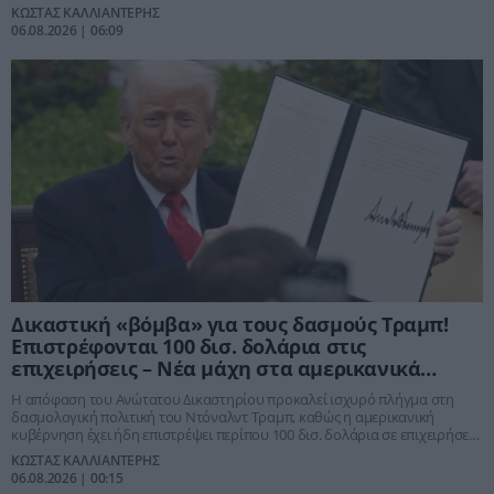
ΚΩΣΤΑΣ ΚΑΛΛΙΑΝΤΕΡΗΣ
06.08.2026 | 06:09
Δικαστική «βόμβα» για τους δασμούς Τραμπ!
Επιστρέφονται 100 δισ. δολάρια στις
επιχειρήσεις – Νέα μάχη στα αμερικανικά
δικαστήρια
Η απόφαση του Ανώτατου Δικαστηρίου προκαλεί ισχυρό πλήγμα στη
δασμολογική πολιτική του Ντόναλντ Τραμπ, καθώς η αμερικανική
κυβέρνηση έχει ήδη επιστρέψει περίπου 100 δισ. δολάρια σε επιχειρήσεις.
Την ίδια στιγμή, νέες προσφυγές απειλούν και το τελευταίο πακέτο
ΚΩΣΤΑΣ ΚΑΛΛΙΑΝΤΕΡΗΣ
δασμών, ανοίγοντας νέο κύκλο αβεβαιότητας για το παγκόσμιο εμπόριο.
06.08.2026 | 00:15