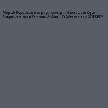
Μυρτώ Κοροβέση στο pagenews.gr: «Η κοινωνία ζητά
διαφάνεια, όχι άλλα σκάνδαλα» – Τι λέει για τον ΟΠΕΚΕΠΕ