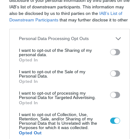
disclosure of your personal information by third parties on the
IAB’s list of downstream participants. This information may
also be disclosed by us to third parties on the
IAB’s List of
Downstream Participants
that may further disclose it to other
third parties.
Ο ΣΥΝΤΑΚΤΗΣ
Please note that this website/app uses one or more Google
Personal Data Processing Opt Outs
services and may gather and store information including but
not limited to your visit or usage behaviour. You may click to
I want to opt-out of the Sharing of my
PAGENEWS EDITOR
personal data.
grant or deny consent to Google and its third-party tags to
Opted In
ΣΥΝΤΑΚΤΗΣ ΕΙΔΗΣΕΩΝ
use your data for below specified purposes in below Google
consent section.
Δημοσιογράφος με εμπειρία στη σύνταξη και
I want to opt-out of the Sale of my
Personal Data.
επιμέλεια ειδησεογραφικού περιεχομένου, με
Opted In
έμφαση στη ροή της καθημερινής επικαιρότητας
και την άμεση κάλυψη των σημαντικότερων
I want to opt-out of processing my
Personal Data for Targeted Advertising.
εξελίξεων στην Ελλάδα και το εξωτερικό.
Opted In
Ασχολείται με πολιτικά, κοινωνικά, οικονομικά
και γενικού ενδιαφέροντος θέματα,
I want to opt-out of Collection, Use,
Retention, Sale, and/or Sharing of my
διασφαλίζοντας την έγκυρη και έγκαιρη
Personal Data that Is Unrelated with the
ενημέρωση του κοινού. Απόφοιτος Τμήματος
Purposes for which it was collected.
Δημοσιογραφίας και Μέσων Μαζικής
Opted Out