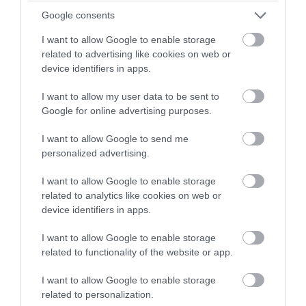
Επικοινωνίας, με εξειδίκευση στα ψηφιακά μέσα
Google consents
ενημέρωσης και τη σύγχρονη ειδησεογραφία.
Διαθέτει εμπειρία στην συγγραφή online
I want to allow Google to enable storage
περιεχομένου, τη διαχείριση ειδησεογραφικής
related to advertising like cookies on web or
ύλης και την παρακολούθηση της επικαιρότητας
device identifiers in apps.
σε πραγματικό χρόνο.
I want to allow my user data to be sent to
Google for online advertising purposes.
ΠΡΟΒΟΛΗ ΠΡΟΦΙΛ →
I want to allow Google to send me
personalized advertising.
Διαβάστε όλες τις τελευταίες
Ειδήσεις
από την
I want to allow Google to enable storage
Ελλάδα και τον Κόσμο
related to analytics like cookies on web or
device identifiers in apps.
I want to allow Google to enable storage
EUROSTAT
ΕΛΛΑΔΑ
ΠΛΗΘΩΡΙΣΜΟΣ
related to functionality of the website or app.
ΔΕΙΤΕ ΠΡΩΤΟΙ
ΟΛΑ ΤΑ ΝΕΑ ΤΟΥ PAGENEWS ΣΤΟ
I want to allow Google to enable storage
GOOGLE NEWS
related to personalization.