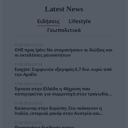
Latest News
Ειδήσεις
Lifestyle
Γεωπολιτικά
07.08.2026 | 01:35
ΟΗΕ προς Ιράν: Να σταματήσουν οι διώξεις και
οι εκτελέσεις μειονοτήτων
07.08.2026 | 01:09
EasyJet: Συμφωνία εξαγοράς 6,7 δισ. ευρώ από
την Apollo
07.08.2026 | 00:36
Έφτασε στην Ελλάδα η 46χρονη που
κατηγορείται για συμμετοχή στην τραγωδία
της Μαρφίν – Μεταφέρθηκε στη ΓΑΔΑ
07.08.2026 | 00:32
Καύσωνας στην Ευρώπη: Στο «κόκκινο» η
Ιταλία, ιστορικό ρεκόρ στην Αυστρία και
προβλήματα σε πολλές χώρες
07.08.2026 | 00:15
Παρασκήνιο διαδοχής στους