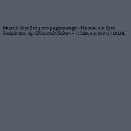
Μυρτώ Κοροβέση στο pagenews.gr: «Η κοινωνία ζητά
διαφάνεια, όχι άλλα σκάνδαλα» – Τι λέει για τον ΟΠΕΚΕΠΕ