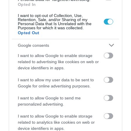
Opted In
Ρεκόρ για την AEGEAN με πάνω από 2
εκατομμύρια επιβάτες σε έναν μήνα
I want to opt-out of Collection, Use,
Retention, Sale, and/or Sharing of my
ΔΗΜΗΤΡΗΣ ΜΠΑΛΗΣ
Personal Data that Is Unrelated with the
06.08.2026 | 15:10
Purposes for which it was collected.
Opted Out
ΔΕΗ: Ισχυρά κέρδη και επενδύσεις 1,4 δισ.
Google consents
ευρώ στο εξάμηνο
ΚΩΣΤΑΣ ΚΑΛΛΙΑΝΤΕΡΗΣ
I want to allow Google to enable storage
06.08.2026 | 04:07
related to advertising like cookies on web or
device identifiers in apps.
ΟΤΕ: Η JP Morgan ανεβάζει την τιμή-στόχο,
αλλά προειδοποιεί για τα έσοδα
I want to allow my user data to be sent to
ΚΩΣΤΑΣ ΚΑΛΛΙΑΝΤΕΡΗΣ
Google for online advertising purposes.
05.08.2026 | 06:09
I want to allow Google to send me
personalized advertising.
I want to allow Google to enable storage
PODCASTS
related to analytics like cookies on web or
device identifiers in apps.