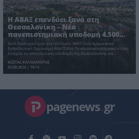
Η ΑΒΑΞ επενδύει ξανά στη
Θεσσαλονίκη – Νέα
πανεπιστημιακή υποδομή 4.500
τ.μ. στο Anatolia
Έκτο διαδοχικό έργο για τον Όμιλο ΑΒΑΞ στον Αμερικανικό
Εκπαιδευτικό Οργανισμό ΑΝΑΤΟΛΙΑ. Το νέο πανεπιστημιακό κτίριο
ενισχύει τις εκπαιδευτικές υποδομές της Θεσσαλονίκης και
επιβεβαιώνει τη δυναμική της πόλης ως περιφερειακού
ΚΩΣΤΑΣ ΚΑΛΛΙΑΝΤΕΡΗΣ
ακαδημαϊκού και επενδυτικού κόμβου.
03.08.2026 | 18:15
pagenews
.
gr