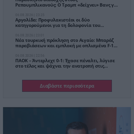
Ρεπουμπλικανούς: Ο Τραμπ «δείχνει» Βανς για
το 2028
06.08.2026 | 23:25
Αργολίδα: Προφυλακιστέοι οι δύο
κατηγορούμενοι για τη δολοφονία του
58χρονου ψυχολόγου
06.08.2026 | 23:01
Νέα τουρκική πρόκληση στο Αιγαίο: Μπαράζ
παραβιάσεων και εμπλοκή με οπλισμένα F-16
μετά τη συμφωνία για το καλώδιο Ελλάδας –
Κύπρου
06.08.2026 | 22:56
ΠΑΟΚ – Άντερλεχτ 0-1: Έχασε πέναλτι, λύγισε
στο τέλος και ψάχνει την ανατροπή στις
Βρυξέλλες
Διαβάστε περισσότερα