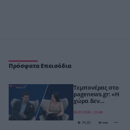
Πρόσφατα Επεισόδια
Τεμπονέρας στο
pagenews.gr: «Η
χώρα δεν
αντέχει άλλη
26.07.2026 | 23:44
χαμένη
επταετία»–Τι
39 min
είπε για