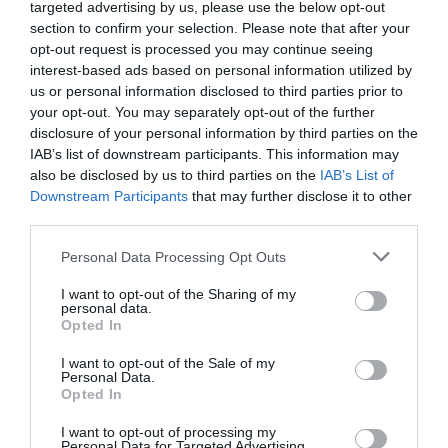
targeted advertising by us, please use the below opt-out
section to confirm your selection. Please note that after your
opt-out request is processed you may continue seeing
interest-based ads based on personal information utilized by
us or personal information disclosed to third parties prior to
your opt-out. You may separately opt-out of the further
disclosure of your personal information by third parties on the
IAB’s list of downstream participants. This information may
also be disclosed by us to third parties on the
IAB’s List of
Downstream Participants
that may further disclose it to other
third parties.
Please note that this website/app uses one or more Google
Personal Data Processing Opt Outs
services and may gather and store information including but
not limited to your visit or usage behaviour. You may click to
I want to opt-out of the Sharing of my
personal data.
grant or deny consent to Google and its third-party tags to
Opted In
use your data for below specified purposes in below Google
ΡΟΗ ΕΙΔΗΣΕΩΝ
consent section.
I want to opt-out of the Sale of my
Metlen: Κέρδη 313 εκατ. ευρώ και
Personal Data.
ιστορικό ρεκόρ EBITDA στο εξάμηνο
Opted In
ΚΩΣΤΑΣ ΚΑΛΛΙΑΝΤΕΡΗΣ
06.08.2026 | 15:24
I want to opt-out of processing my
Personal Data for Targeted Advertising.