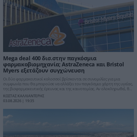
Mega deal 400 δισ.στην παγκόσμια
φαρμακοβιομηχανία; AstraZeneca και Bristol
Myers εξετάζουν συγχώνευση
Οι δύο φαρμακευτικοί κολοσσοί βρίσκονται σε συνομιλίες για μια
συμφωνία που θα μπορούσε να αλλάξει τον παγκόσμιο χάρτη της υγείας,
της βιοφαρμακευτικής έρευνας και της καινοτομίας. Αν ολοκληρωθεί, θα
δημιουργηθεί ένας όμιλος αξίας σχεδόν 400 δισ. δολαρίων, με κυρίαρχη
ΚΩΣΤΑΣ ΚΑΛΛΙΑΝΤΕΡΗΣ
παρουσία στην ογκολογία, τις σπάνιες παθήσεις και τις θεραπείες
03.08.2026 | 19:35
επόμενης γενιάς.