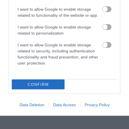
Μπαλατσούκας pagenews.gr:«Η κυβέρνηση θυμάται τους
I want to allow Google to enable storage
πυροσβέστες όταν τους λέει ήρωες–όχι όταν ζητούν
related to functionality of the website or app.
στήριξη»
I want to allow Google to enable storage
related to personalization.
I want to allow Google to enable storage
related to security, including authentication
functionality and fraud prevention, and other
user protection.
Γ.Βρεττάκος στο pagenews.gr: «Το ΠΑΣΟΚ μπλοκάρει τη
CONFIRM
Συνταγματική Αναθεώρηση και φορτώνει ευθύνες στη
χώρα»
Data Deletion
Data Access
Privacy Policy