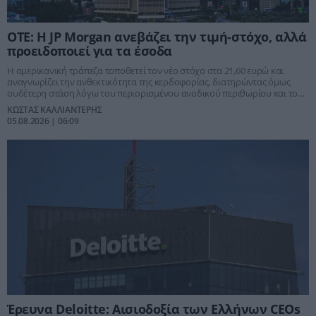
ΟΤΕ: Η JP Morgan ανεβάζει την τιμή-στόχο, αλλά
προειδοποιεί για τα έσοδα
Η αμερικανική τράπεζα τοποθετεί τον νέο στόχο στα 21,60 ευρώ και
αναγνωρίζει την ανθεκτικότητα της κερδοφορίας, διατηρώντας όμως
ουδέτερη στάση λόγω του περιορισμένου ανοδικού περιθωρίου και του
εντεινόμενου ανταγωνισμού.
ΚΩΣΤΑΣ ΚΑΛΛΙΑΝΤΕΡΗΣ
05.08.2026 | 06:09
Έρευνα Deloitte: Αισιοδοξία των Ελλήνων CEOs