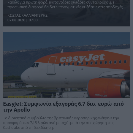
καθώς για πρώτη φορά εκατοντάδες χιλιάδες συνταξιούχοι με
προσωπική διαφορά θα δουν πραγματικές αυξήσεις στις αποδοχές
τους, χωρίς να περιμένουν χρόνια μέχρι να μηδενιστεί ο
ΚΩΣΤΑΣ ΚΑΛΛΙΑΝΤΕΡΗΣ
συμψηφισμός.
07.08.2026 | 07:00
EasyJet: Συμφωνία εξαγοράς 6,7 δισ. ευρώ από
την Apollo
Το διοικητικό συμβούλιο της βρετανικής αεροπορικής ενέκρινε την
προσφορά των 7,15 λιρών ανά μετοχή, μετά την αποχώρηση της
Castlelake από τη διεκδίκηση.