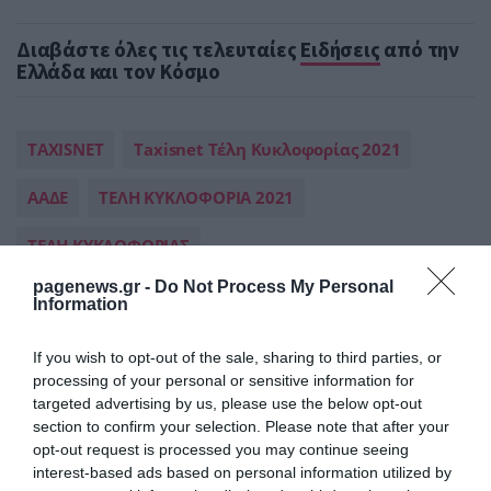
Διαβάστε όλες τις τελευταίες
Ειδήσεις
από την
Ελλάδα και τον Κόσμο
TAXISNET
Taxisnet Τέλη Κυκλοφορίας 2021
ΑΑΔΕ
ΤΕΛΗ ΚΥΚΛΟΦΟΡΙΑ 2021
ΤΕΛΗ ΚΥΚΛΟΦΟΡΙΑΣ
pagenews.gr -
Do Not Process My Personal
Information
ΔΕΙΤΕ ΠΡΩΤΟΙ
ΟΛΑ ΤΑ ΝΕΑ ΤΟΥ PAGENEWS ΣΤΟ
GOOGLE NEWS
If you wish to opt-out of the sale, sharing to third parties, or
Σχετικά άρθρα:
processing of your personal or sensitive information for
targeted advertising by us, please use the below opt-out
➤ Εκτύπωση ΕΝΦΙΑ 2026 taxisnet: Αναρτήθηκε το
section to confirm your selection. Please note that after your
εκκαθαριστικό -Δεύτερη ευκαιρία για λάθη και
opt-out request is processed you may continue seeing
παραλείψεις
interest-based ads based on personal information utilized by