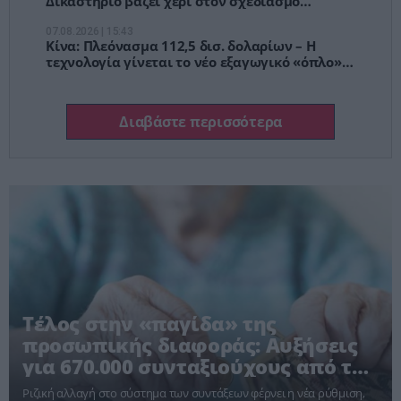
Δικαστήριο βάζει χέρι στον σχεδιασμό
Facebook και Instagram
07.08.2026 | 15:43
Κίνα: Πλεόνασμα 112,5 δισ. δολαρίων – Η
τεχνολογία γίνεται το νέο εξαγωγικό «όπλο»
του Πεκίνου
Διαβάστε περισσότερα
Τέλος στην «παγίδα» της
προσωπικής διαφοράς: Αυξήσεις
για 670.000 συνταξιούχους από το
2026
Ριζική αλλαγή στο σύστημα των συντάξεων φέρνει η νέα ρύθμιση,