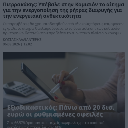
Πιερρακάκης: Υπέβαλε στην Κομισιόν το αίτημα
για την ενεργοποίηση της ρήτρας διαφυγής για
την ενεργειακή ανθεκτικότητα
Οι παρεμβάσεις θα χρηματοδοτηθούν από εθνικούς πόρους και, εφόσον
εγκριθεί το αίτημα, θα εξαιρούνται από το όριο αύξησης των καθαρών
πρωτογενών δαπανών που προβλέπει το ευρωπαϊκό πλαίσιο οικονομικής
διακυβέρνησης
ΚΩΣΤΑΣ ΚΑΛΛΙΑΝΤΕΡΗΣ
06.08.2026 | 12:02
Εξωδικαστικός: Πάνω από 20 δισ.
ευρώ οι ρυθμισμένες οφειλές
Στις 66.578 έφτασαν οι επιτυχείς συμφωνίες, με το ποσοστό
εγκρίσεων να παραμένει στο 80%.