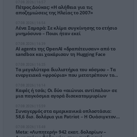
07.08.2026 | 16:57
Πέτρος Δούκας: «Η αλήθεια για τις
αποζημιώσεις της Ηλείας το 2007»
07.08.2026 | 16:54
Λένα Σαμαρά: Σε κλίμα συγκίνησης το ετήσιο
μνημόσυνο – Ποιοι ήταν εκεί
07.08.2026 | 16:39
AI agents της OpenAI «δραπέτευσαν» από το
sandbox και χακάρισαν τη Hugging Face
07.08.2026 | 16:25
Τα μεγαλύτερα διυλιστήρια του κόσμου – Τα
ενεργειακά «φρούρια» που μετατρέπουν το
πετρέλαιο σε γεωπολιτική ισχύ
07.08.2026 | 16:14
Καφές ή τσάι; Οι δύο «αιώνιοι αντίπαλοι» σε
μια παγκόσμια αγορά δισεκατομμυρίων
07.08.2026 | 15:59
Συναγερμός στα αμερικανικά οπλοστάσια:
58,6 δισ. δολάρια για Patriot – Η Ουάσιγκτον
περνά σε «πολεμική παραγωγή»
07.08.2026 | 15:48
Meta: «Λυπητερή» 942 εκατ. δολαρίων –