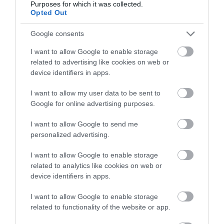
Purposes for which it was collected.
Opted Out
Google consents
I want to allow Google to enable storage
related to advertising like cookies on web or
device identifiers in apps.
ΡΟΗ ΕΙΔΗΣΕΩΝ
I want to allow my user data to be sent to
Πόσα δισ. μπορεί να κερδίσει η Ελλάδα
Google for online advertising purposes.
από τη νέα ενεργειακή ρήτρα–Και γιατί το
1 δισ. ίσως είναι μόνο η αρχή
I want to allow Google to send me
ΚΩΣΤΑΣ ΚΑΛΛΙΑΝΤΕΡΗΣ
personalized advertising.
07.08.2026 | 10:31
I want to allow Google to enable storage
Στο “μικροσκόπιο” της ΑΑΔΕ οι μεταφορές
related to analytics like cookies on web or
χρημάτων – Οι συναλλαγές που μπορεί να
φορολογηθούν ως δωρεές
device identifiers in apps.
ΚΩΣΤΑΣ ΚΑΛΛΙΑΝΤΕΡΗΣ
07.08.2026 | 10:22
I want to allow Google to enable storage
related to functionality of the website or app.
Τέλος στην «παγίδα» της προσωπικής