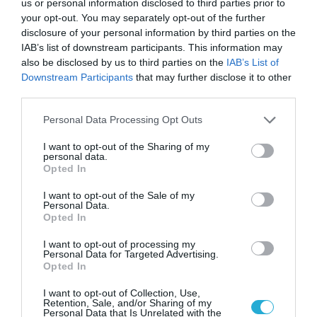
us or personal information disclosed to third parties prior to
➤ taxisnet: Ξεκινά σήμερα η υποβολή των
your opt-out. You may separately opt-out of the further
φορολογικών δηλώσεων-Τι ισχύει για εκπτώσεις
disclosure of your personal information by third parties on the
φόρου, τεκμήρια
IAB’s list of downstream participants. This information may
➤ TAXISnet ανοίγει τη Δευτέρα: Οι νέοι κωδικοί που
also be disclosed by us to third parties on the
IAB’s List of
«κρύβουν» φόρους και τα 9 σημεία-παγίδες
Downstream Participants
that may further disclose it to other
third parties.
➤ Πότε ανοίγει το Taxisnet για τις φορολογικές
δηλώσεις 2026 – Όλες οι προθεσμίες και οι αλλαγές
Please note that this website/app uses one or more Google
Personal Data Processing Opt Outs
services and may gather and store information including but
➤ Τέλη κυκλοφορίας 2026: Αντίστροφη μέτρηση για
not limited to your visit or usage behaviour. You may click to
I want to opt-out of the Sharing of my
την προθεσμία – Ποιοι κινδυνεύουν με «καμπάνα»
personal data.
grant or deny consent to Google and its third-party tags to
Opted In
➤ Πόθεν Έσχες 2025: Λήγει η Προθεσμία 31 Οκτωβρίου
use your data for below specified purposes in below Google
– Αυτόματη Άντληση, Πρόστιμα, Συμβουλές
consent section.
I want to opt-out of the Sale of my
Personal Data.
Opted In
I want to opt-out of processing my
Personal Data for Targeted Advertising.
Opted In
I want to opt-out of Collection, Use,
Retention, Sale, and/or Sharing of my
Personal Data that Is Unrelated with the