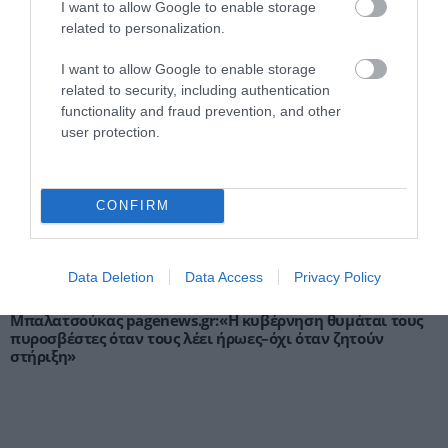
διαφοράς: Αυξήσεις για 670.000
I want to allow Google to enable storage
συνταξιούχους από το 2026
related to personalization.
ΚΩΣΤΑΣ ΚΑΛΛΙΑΝΤΕΡΗΣ
07.08.2026 | 07:00
I want to allow Google to enable storage
related to security, including authentication
EasyJet: Συμφωνία εξαγοράς 6,7 δισ. ευρώ
functionality and fraud prevention, and other
από την Apollo
user protection.
ΚΩΣΤΑΣ ΚΑΛΛΙΑΝΤΕΡΗΣ
07.08.2026 | 01:09
CONFIRM
PODCASTS
Data Deletion
Data Access
Privacy Policy
Μπαλατσούκας pagenews.gr:«Η κυβέρνηση θυμάται τους
πυροσβέστες όταν τους λέει ήρωες–όχι όταν ζητούν
στήριξη»