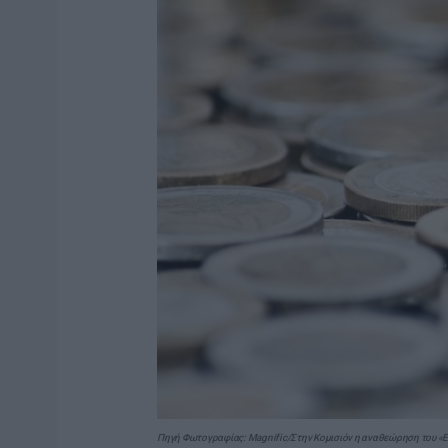
Πηγή Φωτογραφίας: Magnific/Στην Κομισιόν η αναθεώρηση του «Ελλ