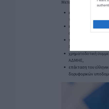
Μεταξύ άλλων προβλέπον
authenti
ενίσχυση των
Κινητές
τηλεϊατρικής,
επέκταση του πρωτοβ
αθλητικές εγκαταστάσ
προμήθεια 130 νέων 
Περιφέρεια Αττικής,
χρηματοδοτική συμμε
ΑΔΜΗΕ
,
επέκταση του ελληνι
δορυφορικών υποδομ