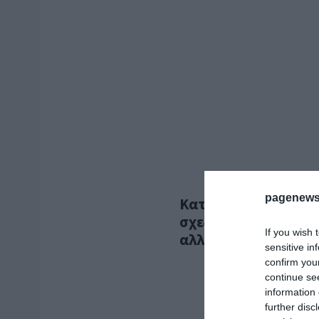
pagenews
Κατατέθηκε η πρότα
σχεδίου στο πλαίσιο 
If you wish 
αλλάζει και ποια έργ
sensitive in
confirm you
continue se
information 
further disc