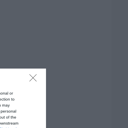
sonal or
ection to
ou may
 personal
out of the
 downstream