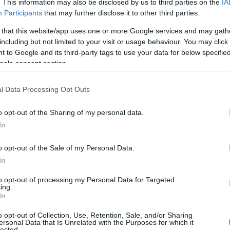
. This information may also be disclosed by us to third parties on the
IA
Participants
that may further disclose it to other third parties.
 that this website/app uses one or more Google services and may gath
including but not limited to your visit or usage behaviour. You may click 
 to Google and its third-party tags to use your data for below specifi
ogle consent section.
l Data Processing Opt Outs
o opt-out of the Sharing of my personal data.
In
o opt-out of the Sale of my Personal Data.
In
to opt-out of processing my Personal Data for Targeted
ing.
In
πή
υποβλήθηκε η πρόταση αναθεώρησης του
o opt-out of Collection, Use, Retention, Sale, and/or Sharing
ersonal Data that Is Unrelated with the Purposes for which it
.0», στο πλαίσιο της τελικής φάσης
lected.