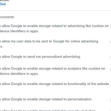
Out
νάκαμψης και Ανθεκτικότητας
.
Εθνικής Οικονομίας και Οικονομικών, στόχος
consents
οριστικοποίηση των οροσήμων του ελληνικού
o allow Google to enable storage related to advertising like cookies on
ιστεί η πλήρης αξιοποίηση των διαθέσιμων
evice identifiers in apps.
την ολοκλήρωση του μηχανισμού.
o allow my user data to be sent to Google for online advertising
s.
φωνα με τις νέες κατευθυντήριες οδηγίες της
 του προγράμματος και προβλέπει στοχευμένες
to allow Google to send me personalized advertising.
Ε
χωρίς αλλαγή στο συνολικό χρηματοδοτικό
Υ
o allow Google to enable storage related to analytics like cookies on
δ
evice identifiers in apps.
ε
Κ
0
αι
o allow Google to enable storage related to functionality of the website
Ο
π
 2.0» δίνει έμφαση σε έργα με υψηλή
τ
o allow Google to enable storage related to personalization.
 κράτος και την καθημερινότητα των πολιτών.
Ε
Κ
0
o allow Google to enable storage related to security, including