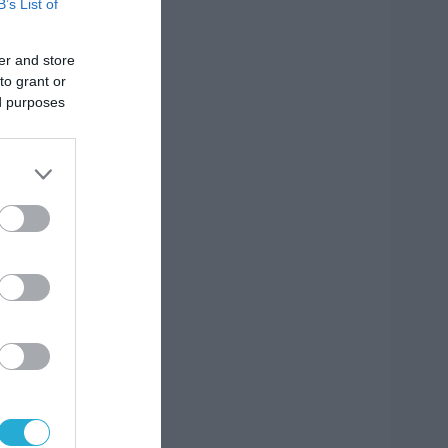
B’s List of
er and store
to grant or
ed purposes