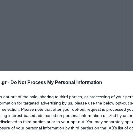
.gr -
Do Not Process My Personal Information
ση αναθεώρησης του εθνικού
του Ταμείου Ανάκαμψης – Τι
to opt-out of the sale, sharing to third parties, or processing of your per
α ενισχύονται
formation for targeted advertising by us, please use the below opt-out s
r selection. Please note that after your opt-out request is processed y
eing interest-based ads based on personal information utilized by us or
disclosed to third parties prior to your opt-out. You may separately opt-
losure of your personal information by third parties on the IAB’s list of