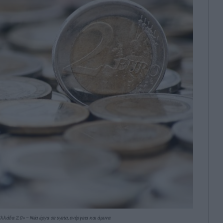
άδα 2.0» – Νέα έργα σε υγεία, ενέργεια και άμυνα