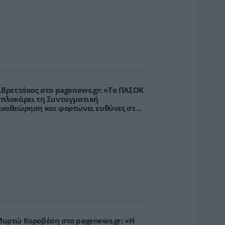
.Βρεττάκος στο pagenews.gr: «Το ΠΑΣΟΚ
πλοκάρει τη Συνταγματική
ναθεώρηση και φορτώνει ευθύνες στη
χώρα»
υρτώ Κοροβέση στο pagenews.gr: «Η